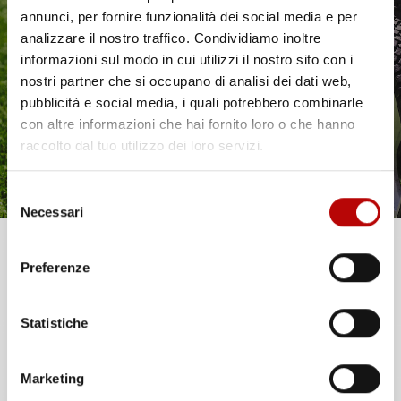
annunci, per fornire funzionalità dei social media e per
Il tuo 5% di benvenuto
analizzare il nostro traffico. Condividiamo inoltre
Commenti (0)
informazioni sul modo in cui utilizzi il nostro sito con i
è già pronto!
nostri partner che si occupano di analisi dei dati web,
Ancora nessuna recensione da parte degli utenti.
pubblicità e social media, i quali potrebbero combinarle
con altre informazioni che hai fornito loro o che hanno
raccolto dal tuo utilizzo dei loro servizi.
Selezione
Necessari
del
consenso
Unisciti alla nostra community e ricevi in anteprima
Preferenze
offerte esclusive, novità e consigli!
14 altri prodotti della stessa categoria:
Statistiche
Email
favorite_border
favorite_border
Marketing