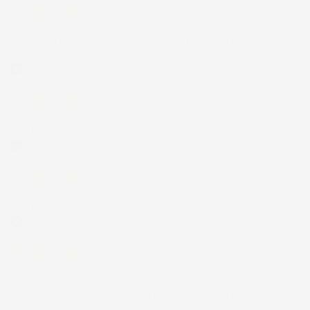
21 Luglio 2026
Non ho fatto in tempo ad ordinare che già stavo usando quello
che avevo acquistato
Acquirente verificato
17 Luglio 2026
Tutto bene. Venditore da consigliare
Acquirente verificato
15 Luglio 2026
Tutto ok
Acquirente verificato
12 Luglio 2026
Prodotti perfetti e di buona qualità. Comunicazione perfetta e
spedizione velocissima. E' stato veramente bello fare acquisti da