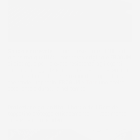
Solido e durevole:
Gomma resistente al 100% di
altissima qualità:
Il composto
originale FROGUM
si distingue per l'elevata resistenza agli agenti
chimici, ai raggi UV e all'abrasione, mantenendo la
sua flessibilità dalle variazioni di temperatura, il
che rende i tappetini
FROGUM el
Toro
una scelta
eccellente e duratura nel tempo.
Protezione garantita:
Il
bordo da 1,5 cm
del
tappetino protegge efficacemente il rivestimento
da elementi indesiderati.