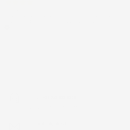
28 Giugno 2026
Prodotto abbastanza buono da migliorare la robustezza del
telaio un po' debole per il resto funziona bene al momento.
Acquirente verificato
Chiamaci:
+39 393 803 8255
LUN-VEN 9:00-12:00 / 14:00-17:00
E-mail:
ac@imjglobal.it