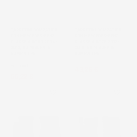
NON
DISPONIBILE
TAPPETINI COMPATIBILI
TAPPETINI COMPATIBILI
CON MERCEDES-BENZ
CON MERCEDES-BENZ
CLASSE A W169 2004-
CLASSE A W176 2012-
2012, SU MISURA IN
2018, SU MISURA IN
GOMMA TPE
GOMMA TPE
Hatchback
Prezzo
43,26 €
Prezzo
55,22 €
favorite_border
favorite_border