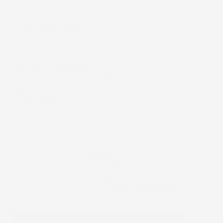
consumarsi.
Punte antiscivolo:
nella parte posteriore sono
dotati di punte antiscivolo per non far muovere il
tappetino.
Altissima qualità:
Gomma in PVC garantisce una
lunga durata dei tappetini.
Miglior prezzo:
Il rapporto qualità/prezzo è il
migliore sul mercato. Tappetini con una qualità
simile vengono venduti a prezzi indiscutibilmente
superiori.
Una perfetta protezione contro lo sporco - I
tappetini per auto
el
Toro
hanno i bordi rialzati che
garantiscono che la sporcizia accumulata
all'interno del tappetino non fuoriesca. Grazie a
questo la tua auto sarà
sempre protetta
da
elementi indesiderati.