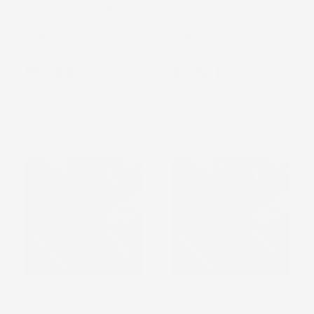
CLASSE A W176 2012-
CLASSE A W176 2012-
2018, SU MISURA IN
2018, SU MISURA IN
GOMMA TPE
GOMMA
Prezzo
Prezzo
55,22 €
42,72 €
favorite_border
favorite_border