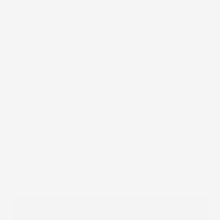
Metodi di pagamento accettati:
Paga in 3 rate senza interessi
DESCRIZIONE
Un tappetino in gomma per
Mercedes-Benz
Classe A W169 2004-2012
professionale come il
nostro trattiene lo sporco, i liquidi e la sabbia
nella sua struttura.