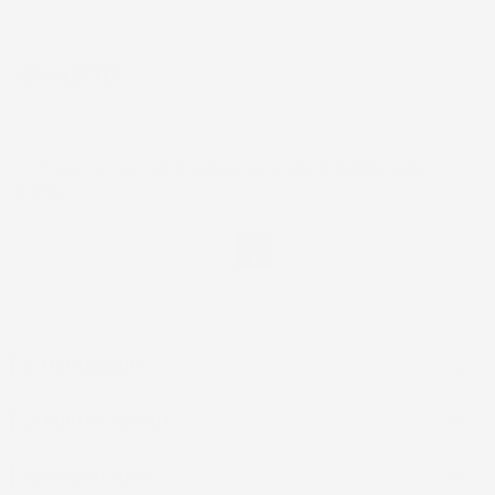
NEWSLETTER
*Accetto i termini di utilizzo generali e la politica sulla
privacy.
Facebook
IL TUO ACCOUNT

LA NOSTRA AZIENDA

ACCESSORI AUTO
