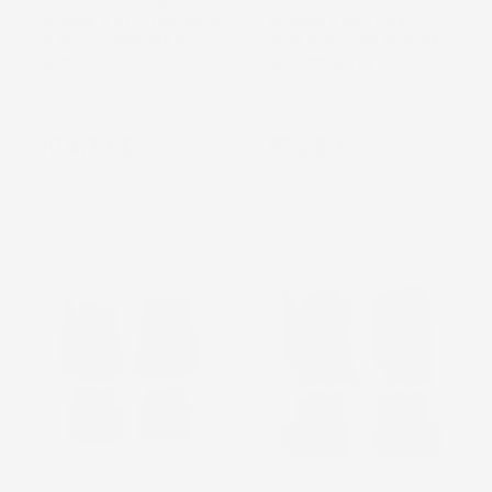
CON MERCEDES-BENZ
CON MERCEDES-BENZ
CLASSE A V177 DAL 2018
CLASSE A W177 DAL
IN POI, SU MISURA IN
2018 IN POI, SU MISURA
GOMMA TPE
IN GOMMA TPE
Berlina
Hatchback
Prezzo
Prezzo
104,79 €
55,22 €
favorite_border
favorite_border