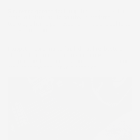
Sicurezza garantita:
I tappeti sono realizzati con
materiali
sicuri per la salute
. Le moderne
tecnologie hanno permesso l'eliminazione del forte
odore di gomma.
I tappetini sono
molto facili da pulire:
basterà
strofinarli con un panno o risciacquare
semplicemente con acqua, non richiedendo alcuna
manutenzione aggiuntiva o specifica.