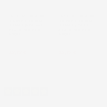
NON
DISPONIBILE
TAPPETINI COMPATIBILI
TAPPETINI COMPATIBILI
CON MERCEDES-BENZ
CON MERCEDES-BENZ
CLASSE A W168 1997-
CLASSE A V168 2001-
2004, SU MISURA IN
2004, SU MISURA IN
GOMMA
GOMMA
Hatchback
Hatchback
Prezzo
Prezzo
42,72 €
42,72 €
Eccellente
4,7
/5