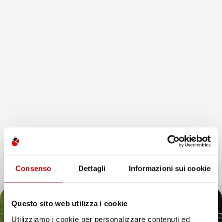
Fissaggio
No
Bordo
Fino A 1,5cm
Colore
Nero
Marchio
IMJ-Global
Brand
ElToro
Compatibilità
✔️ Compatibili Con SEAT Toledo II
1998-2005 | Tipo Auto: Hatchback
Consenso
Dettagli
Informazioni sui cookie
Paese Di
Polonia
Produzione
Questo sito web utilizza i cookie
Note
Hatchback
Utilizziamo i cookie per personalizzare contenuti ed