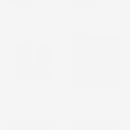
Prezzo
Prezzo
55,22 €
104,79 €
favorite_border
favorite_border
TAPPETINI COMPATIBILI
TAPPETINI COMPATIBILI
CON MERCEDES-BENZ
CON MERCEDES-BENZ