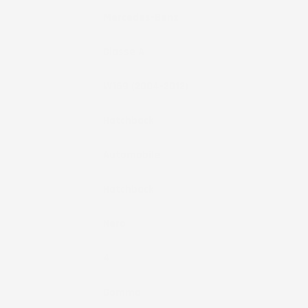
Marca
Mercedes-Benz
Modello
Classe A
Anno
W169 (2004-2012)
Tipo Auto
Hatchback
Tipo Veicolo
Automobile
Note
Hatchback
Colore
Nero
Pezzi
4
Materiale
Gomma