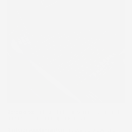
Bordo alto:
protegge la tappezzeria originale dalla
fuoriuscita di acqua oppure fango.
Rinforzi supplementari:
li dove più propensi a