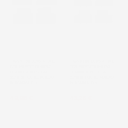
NON
DISPONIBILE
TAPPETINI COMPATIBILI
TAPPETINI COMPATIBILI
CON MERCEDES-BENZ
CON MERCEDES-BENZ
CLASSE A W177 DAL
CLASSE A W177 DAL
2018 IN POI, SU MISURA
2018 IN POI, SU MISURA
IN GOMMA TPE
IN GOMMA TPE
Prezzo
Prezzo
49,98 €
43,26 €
favorite_border
favorite_border