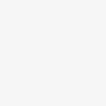
voi. Consigliatissimo.
Acquirente verificato
12 Luglio 2026
Eccellente
Acquirente verificato
01 Luglio 2026
la merce ordinata è arrivata perfettamente imballata in meno
di 48 ore, prima di quanto previsto. Anche il post-vendita ha
funzionato ( nel fornire risposte esaustive alle domande
richieste). Complimenti.
Acquirente verificato
30 Giugno 2026
Ottimo prodotto e spedizione velocissima
Acquirente verificato