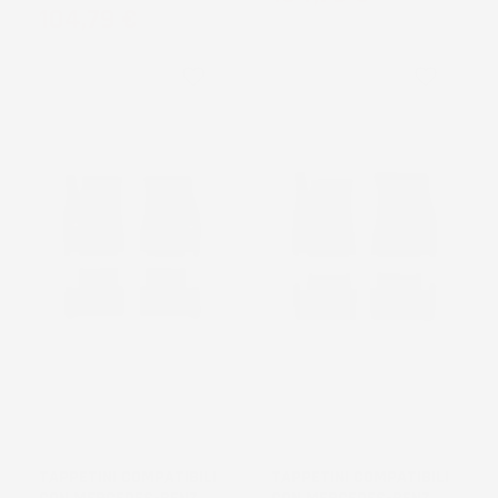
Prezzo
104,79 €
favorite_border
favorite_border
TAPPETINI COMPATIBILI
TAPPETINI COMPATIBILI