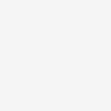
43.853
recensioni
Il totale delle recensioni indicate include la somma di:
Recensioni Feedaty
185
Recensioni Ebay
43668
Le nostre recensioni a 4 e 5 stelle.
Clicca qui per leggerle tutte >
Precedente
Successivo
6 Giorni Fa
Spedizione veloce Tappetini top
Acquirente verificato
30 Luglio 2026
Merce ok e spedizione veloce complimenti.
Acquirente verificato