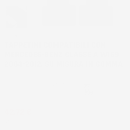
TAPPETINI COMPATIBILI CON
MERCEDES-BENZ CLASSE A W169
2004-2012, SU MISURA IN GOMMA
CODICE PRODOTTO:
TF_546375%1
EAN:
8052695032431
42,72 €
IVA INCL.