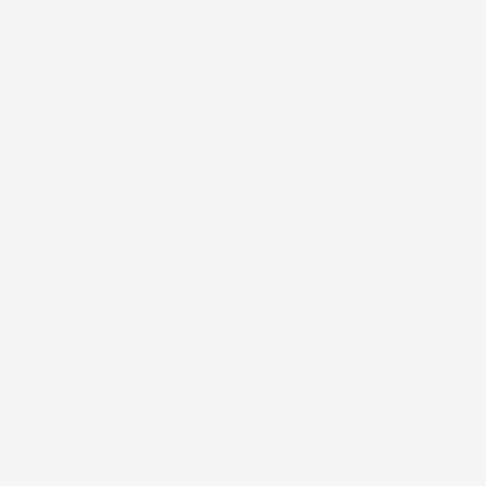
Sicuri ed affidabili:
I tappeti sono stati rinforzati
nelle aree più sensibili, rendendoli
solidi e facili
da applicare
, le linguette antiscivolo rendono i
tappeti
una scelta sicura
che non ti deluderà.