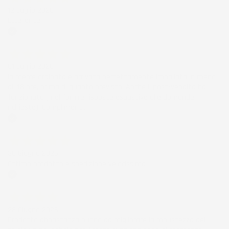
12 Luglio 2026
Eccellente
Acquirente verificato
01 Luglio 2026
la merce ordinata è arrivata perfettamente imballata in meno
di 48 ore, prima di quanto previsto. Anche il post-vendita ha
funzionato ( nel fornire risposte esaustive alle domande
richieste). Complimenti.
Acquirente verificato
30 Giugno 2026
Ottimo prodotto e spedizione velocissima
Acquirente verificato
28 Giugno 2026
Prodotto abbastanza buono da migliorare la robustezza del