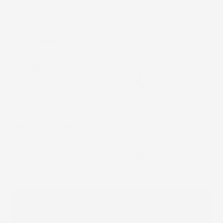
Metodi di pagamento accettati:
Paga in 3 rate senza interessi
DESCRIZIONE
Un tappetino in gomma per
Peugeot Bipper Tepee
2007-2017
professionale come il nostro trattiene
lo sporco, i liquidi e la sabbia nella sua struttura.