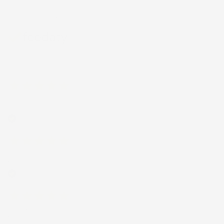
185
Recensioni Ebay
43668
Le nostre recensioni a 4 e 5 stelle.
Clicca qui per leggerle tutte >
Precedente
Successivo
4 Giorni Fa
Spedizione veloce Tappetini top
Acquirente verificato
7 Giorni Fa
Merce ok e spedizione veloce complimenti.
Acquirente verificato
21 Luglio 2026
Non ho fatto in tempo ad ordinare che già stavo usando quello