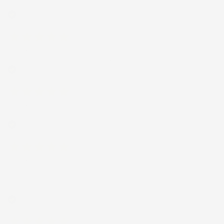
che avevo acquistato
Acquirente verificato
17 Luglio 2026
Tutto bene. Venditore da consigliare
Acquirente verificato
15 Luglio 2026
Tutto ok
Acquirente verificato
12 Luglio 2026
Prodotti perfetti e di buona qualità. Comunicazione perfetta e
spedizione velocissima. E' stato veramente bello fare acquisti da
voi. Consigliatissimo.
Acquirente verificato