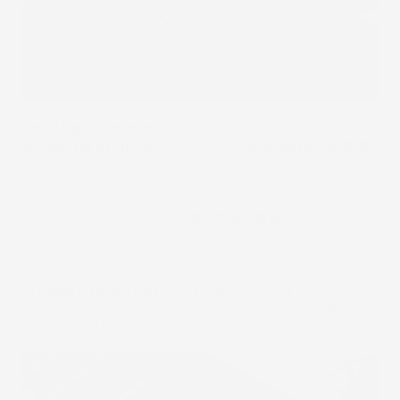
Solido e durevole:
Gomma resistente al 100% di
altissima qualità:
Il composto
originale FROGUM
si distingue per l'elevata resistenza agli agenti
chimici, ai raggi UV e all'abrasione, mantenendo la
sua flessibilità dalle variazioni di temperatura, il
che rende i tappetini
FROGUM el
Toro
una scelta
eccellente e duratura nel tempo.
Protezione garantita:
Il
bordo da 1,5 cm
del
tappetino protegge efficacemente il rivestimento
da elementi indesiderati.