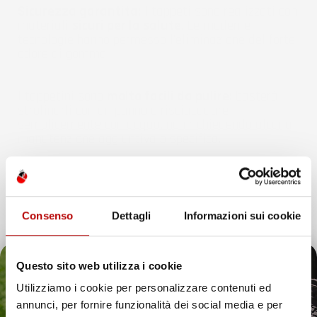
Sicurezza garantita:
I tappeti sono realizzati con
materiali
sicuri per la salute
. Le moderne
tecnologie hanno permesso l'eliminazione del forte
odore di gomma.
I tappetini sono
molto facili da pulire:
basterà
strofinarli con un panno o risciacquare
semplicemente con acqua, non richiedendo alcuna
manutenzione aggiuntiva o specifica.
Consenso
Dettagli
Informazioni sui cookie
Questo sito web utilizza i cookie
Utilizziamo i cookie per personalizzare contenuti ed
annunci, per fornire funzionalità dei social media e per