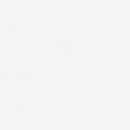
*Accetto i termini di utilizzo generali e la politica sulla
privacy.
Facebook
IL TUO ACCOUNT

LA NOSTRA AZIENDA

ACCESSORI AUTO

CASA E GIARDINO
