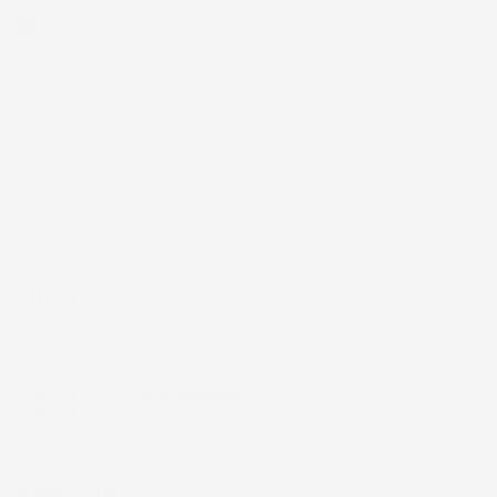
telaio un po' debole per il resto funziona bene al momento.
Acquirente verificato
Chiamaci:
+39 393 803 8255
LUN-VEN 9:00-12:00 / 14:00-17:00
E-mail:
ac@imjglobal.it
NEWSLETTER