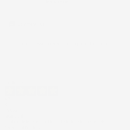
Bordo
Fino A 1,5cm
Commenti (0)
Ancora nessuna recensione da parte degli utenti.
Eccellente
4,7
/5
43.853
recensioni
Il totale delle recensioni indicate include la somma di:
Recensioni Feedaty