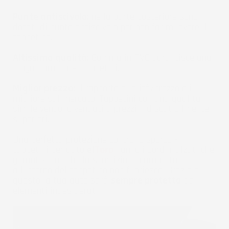
Punte antiscivolo:
nella parte posteriore sono
dotati di punte antiscivolo per non far muovere il
tappetino.
Altissima qualità:
Gomma in PVC garantisce una
lunga durata dei tappetini.
Miglior prezzo:
Il rapporto qualità/prezzo è il
migliore sul mercato. Tappetini con una qualità
simile vengono venduti a prezzi indiscutibilmente
superiori.
Una perfetta protezione contro lo sporco - I
tappetini per auto
el
Toro
hanno i bordi rialzati che
garantiscono che la sporcizia accumulata
all'interno del tappetino non fuoriesca. Grazie a
questo la tua auto sarà
sempre protetta
da
elementi indesiderati.