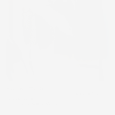
Sicuri ed affidabili:
I tappeti sono stati rinforzati
nelle aree più sensibili, rendendoli
solidi e facili
da applicare
, le linguette antiscivolo rendono i
tappeti
una scelta sicura
che non ti deluderà.