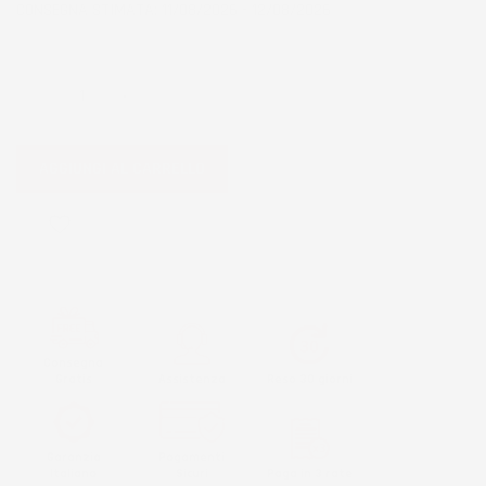
CONSEGNA STIMATA: 11/08/2026 - 12/08/2026
QUANTITÀ
AGGIUNGI AL CARRELLO
favorite_border
Consegna
Gratis
Assistenza
Reso 30 giorni
Garanzia
Pagamenti
Italiana
Sicuri
Paga in 3 rate