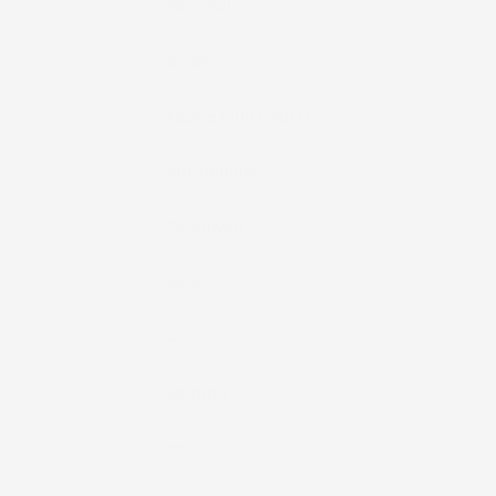
Marca
Peugeot
Modello
Bipper
Anno
Tepee (2007-2017)
Tipo Veicolo
Automobile
Note
Combivan
Colore
Nero
Pezzi
4
Materiale
Gomma
Fissaggio
No