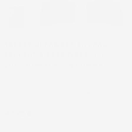
TAPPETINI COMPATIBILI CON
PEUGEOT BIPPER TEPEE 2007-
2017, SU MISURA IN GOMMA
CODICE PRODOTTO:
TF_0637%3
42,72 €
IVA INCL.