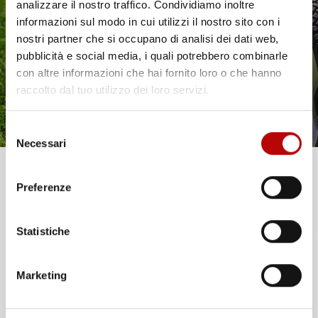
Il tuo 5% di benvenuto
analizzare il nostro traffico. Condividiamo inoltre
informazioni sul modo in cui utilizzi il nostro sito con i
è già pronto!
nostri partner che si occupano di analisi dei dati web,
pubblicità e social media, i quali potrebbero combinarle
con altre informazioni che hai fornito loro o che hanno
raccolto dal tuo utilizzo dei loro servizi.
Selezione
Necessari
del
consenso
Unisciti alla nostra community e ricevi in anteprima
Preferenze
offerte esclusive, novità e consigli!
Statistiche
Email
Marketing
ATTIVA LO SCONTO!