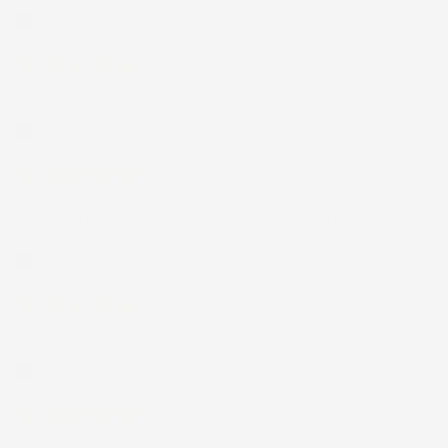
Spedizione veloce Tappetini top
Acquirente verificato
30 Luglio 2026
Merce ok e spedizione veloce complimenti.
Acquirente verificato
21 Luglio 2026
Non ho fatto in tempo ad ordinare che già stavo usando quello
che avevo acquistato
Acquirente verificato
17 Luglio 2026
Tutto bene. Venditore da consigliare
Acquirente verificato
15 Luglio 2026