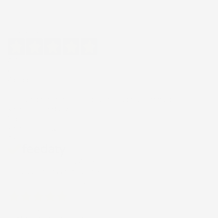
Eccellente
4,7
/5
43.853
recensioni
Il totale delle recensioni indicate include la somma di:
Recensioni Feedaty
185
Recensioni Ebay
43668
Le nostre recensioni a 4 e 5 stelle.
Clicca qui per leggerle tutte >
Precedente
Successivo
6 Giorni Fa