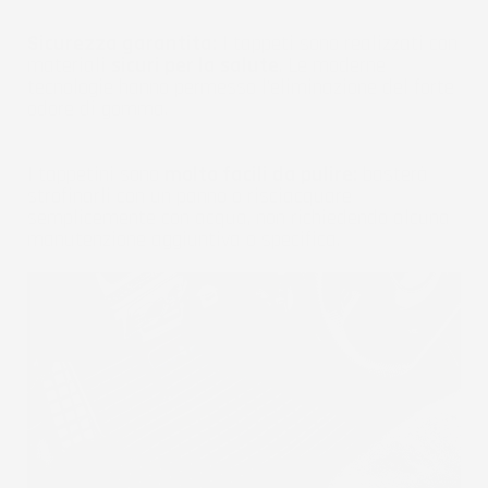
Sicurezza garantita:
I tappeti sono realizzati con
materiali
sicuri per la salute
. Le moderne
tecnologie hanno permesso l'eliminazione del forte
odore di gomma.
I tappetini sono
molto facili da pulire:
basterà
strofinarli con un panno o risciacquare
semplicemente con acqua, non richiedendo alcuna
manutenzione aggiuntiva o specifica.