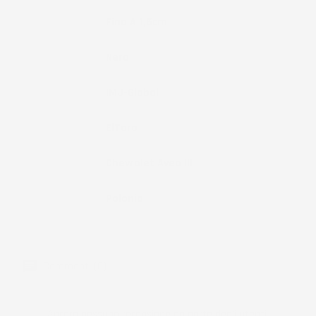
Bordo
Fino A 1,5cm
Colore
Nero
Marchio
IMJ-Global
Brand
ElToro
Compatibilità
Chevrolet Aveo III
Paese Di
Polonia
Produzione
Commenti (0)
Ancora nessuna recensione da parte degli utenti.