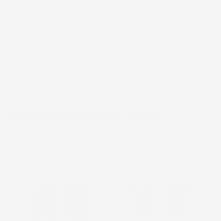
4 altri prodotti della stessa categoria:
favorite_border
favorite_border