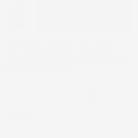
TAPPETINI COMPATIBILI CON
CHEVROLET AVEO II 2011-2016, SU
MISURA IN GOMMA
CODICE PRODOTTO:
TF_0697%1
EAN:
8052695021534
39,47 €
IVA INCL.