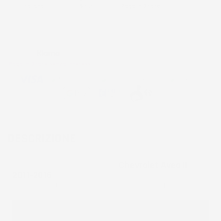
Italiana
Sicuri
Paga in 3 rate
Metodi di pagamento accettati:
Paga in 3 rate senza interessi
DESCRIZIONE
Un tappetino in gomma per
Chevrolet Aveo II
2011-2016
professionale come il nostro trattiene lo
sporco, i liquidi e la sabbia nella sua struttura.