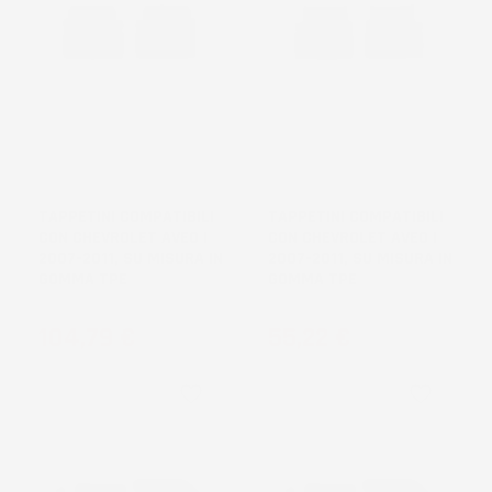
NON
NON
DISPONIBILE
DISPONIBILE
TAPPETINI COMPATIBILI
TAPPETINI COMPATIBILI
CON CHEVROLET AVEO I
CON CHEVROLET AVEO I
2007-2011, SU MISURA IN
2007-2011, SU MISURA IN
GOMMA TPE
GOMMA TPE
Prezzo
Prezzo
104,79 €
55,22 €
favorite_border
favorite_border