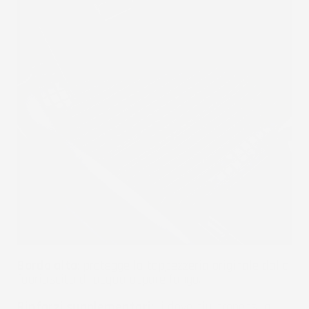
Bordo alto:
protegge la tappezzeria originale dalla
fuoriuscita di acqua oppure fango.
Rinforzi supplementari:
li dove più propensi a