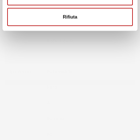
Marca
Chevrolet
Rifiuta
Modello
Aveo
Anno
II (2011-2016)
Tipo Auto
Berlina
Tipo Veicolo
Automobile
Colore
Nero
Pezzi
4
Materiale
Gomma
Fissaggio
No