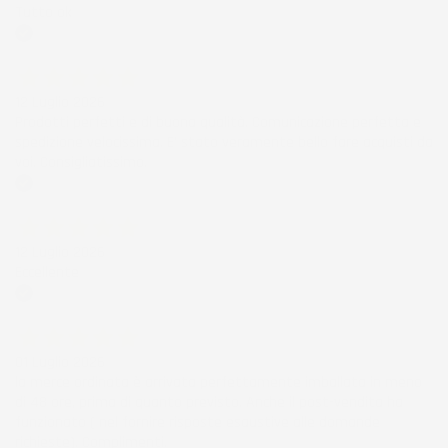
Tutto ok
Acquirente verificato
12 Luglio 2026
Prodotti perfetti e di buona qualità. Comunicazione perfetta e
spedizione velocissima. E' stato veramente bello fare acquisti da
voi. Consigliatissimo.
Acquirente verificato
12 Luglio 2026
Eccellente
Acquirente verificato
01 Luglio 2026
la merce ordinata è arrivata perfettamente imballata in meno
di 48 ore, prima di quanto previsto. Anche il post-vendita ha
funzionato ( nel fornire risposte esaustive alle domande
richieste). Complimenti.