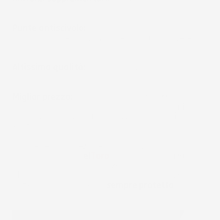
consumarsi.
Punte antiscivolo:
nella parte posteriore sono
dotati di punte antiscivolo per non far muovere il
tappetino.
Altissima qualità:
Gomma in PVC garantisce una
lunga durata dei tappetini.
Miglior prezzo:
Il rapporto qualità/prezzo è il
migliore sul mercato. Tappetini con una qualità
simile vengono venduti a prezzi indiscutibilmente
superiori.
Una perfetta protezione contro lo sporco - I
tappetini per auto
el
Toro
hanno i bordi rialzati che
garantiscono che la sporcizia accumulata
all'interno del tappetino non fuoriesca. Grazie a
questo la tua auto sarà
sempre protetta
da
elementi indesiderati.