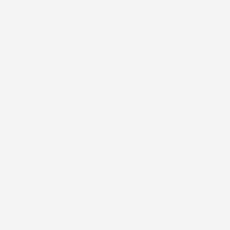
Solido e durevole:
Gomma resistente al 100% di
altissima qualità:
Il composto
originale FROGUM
si distingue per l'elevata resistenza agli agenti
chimici, ai raggi UV e all'abrasione, mantenendo la
sua flessibilità dalle variazioni di temperatura, il
che rende i tappetini
FROGUM el
Toro
una scelta
eccellente e duratura nel tempo.
Protezione garantita:
Il
bordo da 1,5 cm
del
tappetino protegge efficacemente il rivestimento
da elementi indesiderati.