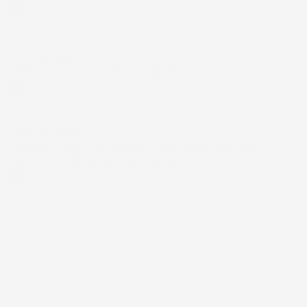
Acquirente verificato
30 Giugno 2026
Ottimo prodotto e spedizione velocissima
Acquirente verificato
28 Giugno 2026
Prodotto abbastanza buono da migliorare la robustezza del
telaio un po' debole per il resto funziona bene al momento.
Acquirente verificato