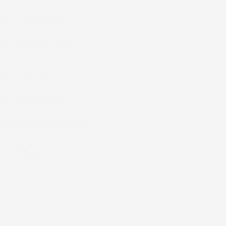
IL TUO ACCOUNT

LA NOSTRA AZIENDA

ACCESSORI AUTO

CASA E GIARDINO

INFORMAZIONI NEGOZIO
4,7
/5
43.853
Il totale delle recensioni indicate include la somma di:
Recensioni Feedaty