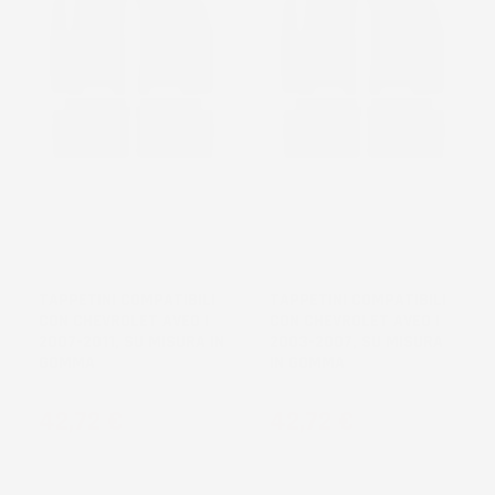
NON
NON
DISPONIBILE
DISPONIBILE
TAPPETINI COMPATIBILI
TAPPETINI COMPATIBILI
CON CHEVROLET AVEO I
CON CHEVROLET AVEO I
2007-2011, SU MISURA IN
2003-2007, SU MISURA
GOMMA
IN GOMMA
Prezzo
Prezzo
42,72 €
42,72 €