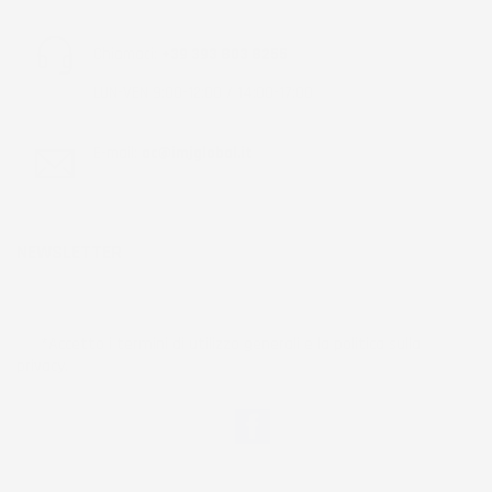
Chiamaci:
+39 393 803 8255
LUN-VEN 9:00-12:00 / 14:00-17:00
E-mail:
ac@imjglobal.it
NEWSLETTER
*Accetto i termini di utilizzo generali e la politica sulla
privacy.
Facebook