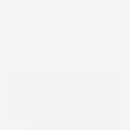
DESCRIZIONE
Un tappetino in gomma per
SEAT Arona dal 2017
in poi
professionale come il nostro trattiene lo
sporco, i liquidi e la sabbia nella sua struttura.