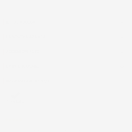
IL TUO ACCOUNT

LA NOSTRA AZIENDA

ACCESSORI AUTO

CASA E GIARDINO

INFORMAZIONI NEGOZIO
4,7
/5
43.853
Il totale delle recensioni indicate include la somma di: