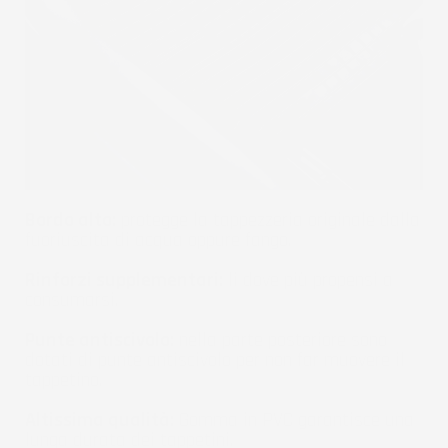
Bordo alto:
protegge la tappezzeria originale dalla
fuoriuscita di acqua oppure fango.
Rinforzi supplementari:
li dove più propensi a
consumarsi.
Punte antiscivolo:
nella parte posteriore sono
dotati di punte antiscivolo per non far muovere il
tappetino.
Altissima qualità:
Gomma in PVC garantisce una
lunga durata dei tappetini.