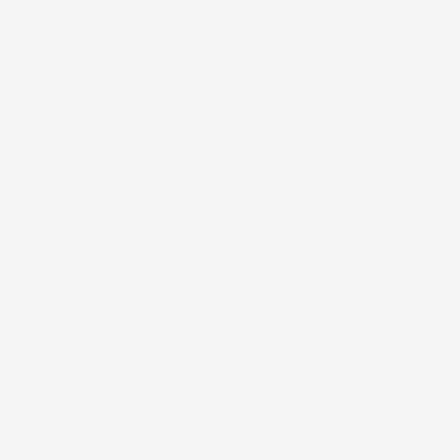
TAPPETINI COMPATIBILI CON SEAT
ARONA DAL 2017 IN POI, SU
MISURA IN GOMMA
CODICE PRODOTTO:
TF_402010%2
EAN:
8052695029530
40,39 €
IVA INCL.