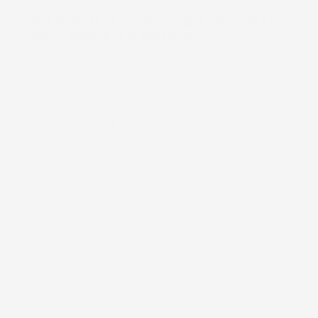
VUOI RICEVERE UN AVVISO QUANDO IL PRODOTTO È DI
NUOVO DISPONIBILE IN MAGAZZINO?
NOTIFICAMI QUANDO QUESTO PRODOTTO SARÀ
DI NUOVO DISPONIBILE
TI INVIEREMO UN'EMAIL UNA VOLTA CHE IL PRODOTTO
SARÀ DISPONIBILE. IL TUO INDIRIZZO EMAIL NON SARÀ
CONDIVISO CON NESSUN ALTRO.
Prodotto esaurito, non disponibile per la spedizione.
QUANTITÀ
AGGIUNGI AL CARRELLO