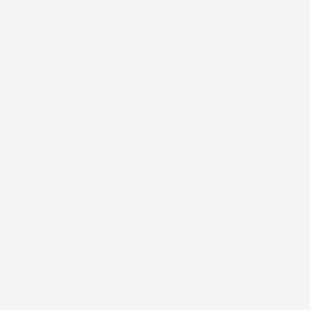
Sicuri ed affidabili:
I tappeti sono stati rinforzati
nelle aree più sensibili, rendendoli
solidi e facili
da applicare
, le linguette antiscivolo rendono i
tappeti
una scelta sicura
che non ti deluderà.
Sicurezza garantita:
I tappeti sono realizzati con
materiali
sicuri per la salute
. Le moderne
tecnologie hanno permesso l'eliminazione del forte
odore di gomma.
I tappetini sono
molto facili da pulire:
basterà