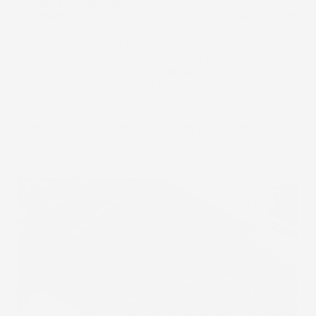
Solido e durevole:
Gomma resistente al 100% di
altissima qualità:
Il composto
originale FROGUM
si distingue per l'elevata resistenza agli agenti
chimici, ai raggi UV e all'abrasione, mantenendo la
sua flessibilità dalle variazioni di temperatura, il
che rende i tappetini
FROGUM el
Toro
una scelta
eccellente e duratura nel tempo.
Protezione garantita:
Il
bordo da 1,5 cm
del
tappetino protegge efficacemente il rivestimento
da elementi indesiderati.