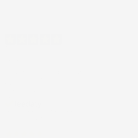
Eccellente
4,7
/5
43.853
recensioni
Il totale delle recensioni indicate include la somma di:
Recensioni Feedaty
185
Recensioni Ebay
43668
Le nostre recensioni a 4 e 5 stelle.
Clicca qui per leggerle tutte >
Precedente
Successivo