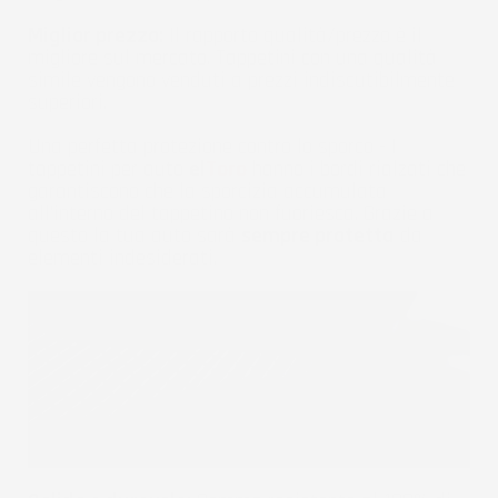
Miglior prezzo:
Il rapporto qualità/prezzo è il
migliore sul mercato. Tappetini con una qualità
simile vengono venduti a prezzi indiscutibilmente
superiori.
Una perfetta protezione contro lo sporco - I
tappetini per auto
el
Toro
hanno i bordi rialzati che
garantiscono che la sporcizia accumulata
all'interno del tappetino non fuoriesca. Grazie a
questo la tua auto sarà
sempre protetta
da
elementi indesiderati.