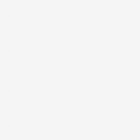
3 Giorni Fa
Spedizione veloce Tappetini top
Acquirente verificato
6 Giorni Fa
Merce ok e spedizione veloce complimenti.
Acquirente verificato
21 Luglio 2026
Non ho fatto in tempo ad ordinare che già stavo usando quello
che avevo acquistato
Acquirente verificato
17 Luglio 2026
Tutto bene. Venditore da consigliare
Acquirente verificato