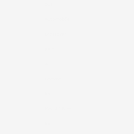
Tipo Auto
SUV
Tipo Veicolo
Automobile
Note
Crossover
Colore
Nero
Pezzi
4
Materiale
Gomma
Fissaggio
No
Bordo
Fino A 1,5cm
Colore
Nero