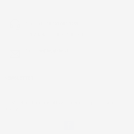
Chiamaci:
+39 393 803 8255
LUN-VEN 9:00-12:00 / 14:00-17:00
E-mail:
ac@imjglobal.it
NEWSLETTER
*Accetto i termini di utilizzo generali e la politica sulla
privacy.
Facebook