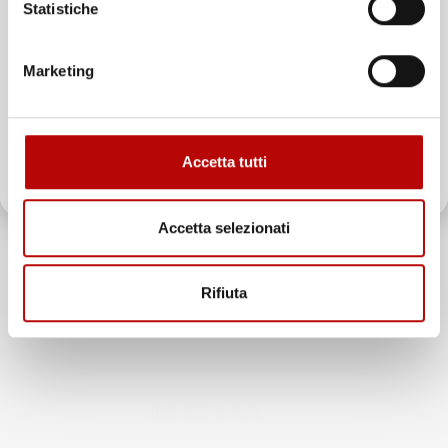
Statistiche
Email
Marketing
ATTIVA LO SCONTO!
Accetta tutti
Oltre 2000 clienti già iscritti.
INFORMAZIONI AGGIUNTIVE
Accetta selezionati
Compatibilita
SEAT Arona
Rifiuta
Marca
SEAT
Modello
Arona
Anno
(dal 2017 In Poi)