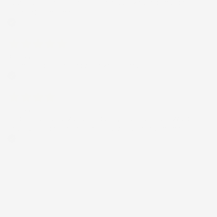
funzionato ( nel fornire risposte esaustive alle domande
richieste). Complimenti.
Acquirente verificato
30 Giugno 2026
Ottimo prodotto e spedizione velocissima
Acquirente verificato
28 Giugno 2026
Prodotto abbastanza buono da migliorare la robustezza del
telaio un po' debole per il resto funziona bene al momento.
Acquirente verificato