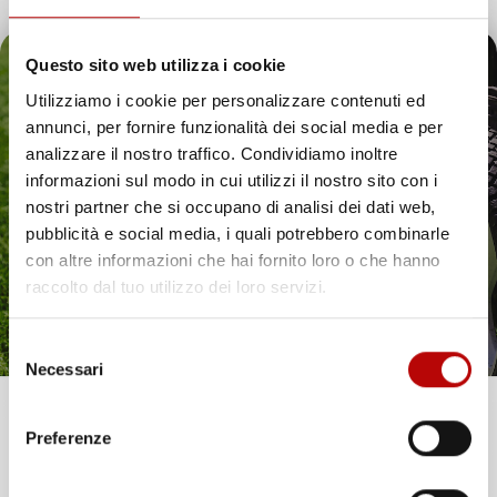
Questo sito web utilizza i cookie
Utilizziamo i cookie per personalizzare contenuti ed
annunci, per fornire funzionalità dei social media e per
Il tuo 5% di benvenuto
analizzare il nostro traffico. Condividiamo inoltre
informazioni sul modo in cui utilizzi il nostro sito con i
è già pronto!
nostri partner che si occupano di analisi dei dati web,
pubblicità e social media, i quali potrebbero combinarle
con altre informazioni che hai fornito loro o che hanno
raccolto dal tuo utilizzo dei loro servizi.
Selezione
Necessari
del
consenso
Unisciti alla nostra community e ricevi in anteprima
Preferenze
offerte esclusive, novità e consigli!