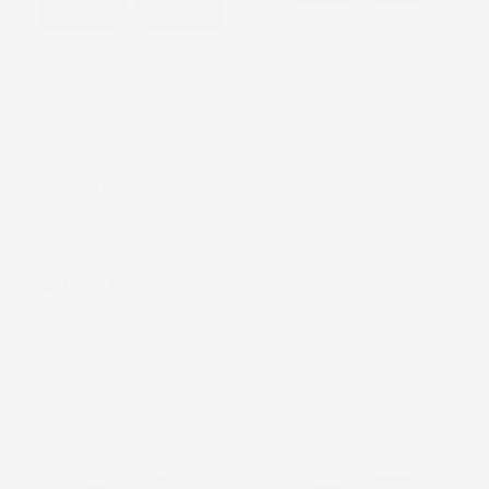
TAPPETINI COMPATIBILI
TAPPETINI COMPATIBILI
CON SEAT ARONA DAL
CON SEAT ARONA DAL
2017 IN POI, SU MISURA
2017 IN POI, SU MISURA
IN GOMMA TPE
IN GOMMA TPE
Crossover, non compatibile
Prezzo
43,26 €
con versione FR
Prezzo
55,22 €
favorite_border
favorite_border