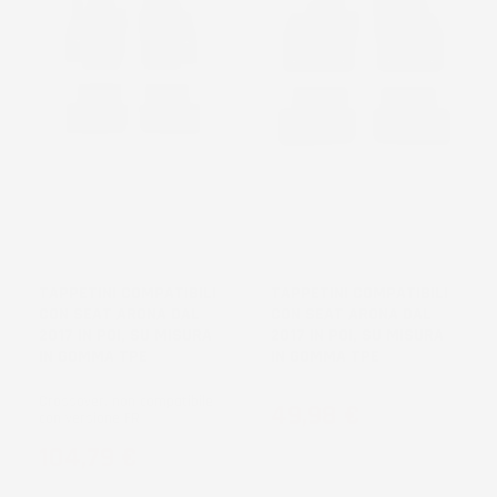
NON
NON
DISPONIBILE
DISPONIBILE
TAPPETINI COMPATIBILI
TAPPETINI COMPATIBILI
CON SEAT ARONA DAL
CON SEAT ARONA DAL
2017 IN POI, SU MISURA
2017 IN POI, SU MISURA
IN GOMMA TPE
IN GOMMA TPE
Crossover, non compatibile
Prezzo
49,98 €
con versione FR
Prezzo
104,79 €