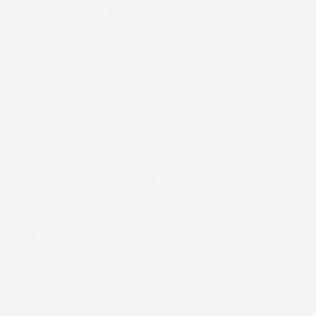
Marchio
IMJ-Global
Brand
ElToro
Compatibilità
✔️ Compatibili Con SEAT Toledo II
1998-2005 | Tipo Auto: Crossover
Paese Di
Polonia
Produzione
Note
Crossover
Commenti (0)
Ancora nessuna recensione da parte degli utenti.