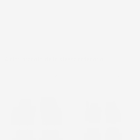
4 altri prodotti della stessa categoria:
favorite_border
favorite_border