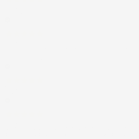
15 Luglio 2026
Tutto ok
Acquirente verificato
12 Luglio 2026
Prodotti perfetti e di buona qualità. Comunicazione perfetta e
spedizione velocissima. E' stato veramente bello fare acquisti da
voi. Consigliatissimo.
Acquirente verificato
12 Luglio 2026
Eccellente
Acquirente verificato
01 Luglio 2026
la merce ordinata è arrivata perfettamente imballata in meno
di 48 ore, prima di quanto previsto. Anche il post-vendita ha