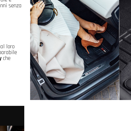
anni senza
al loro
parabile
y
che