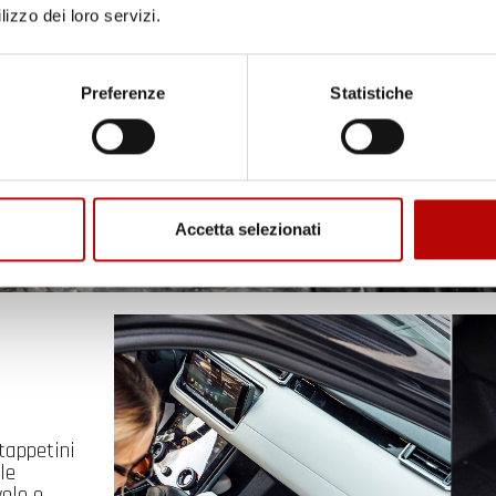
lizzo dei loro servizi.
Preferenze
Statistiche
Unisciti alla nostra community e ricevi in anteprima
offerte esclusive, novità e consigli!
Email
Accetta selezionati
ATTIVA LO SCONTO!
Oltre 2000 clienti già iscritti.
tappetini
le
ole e