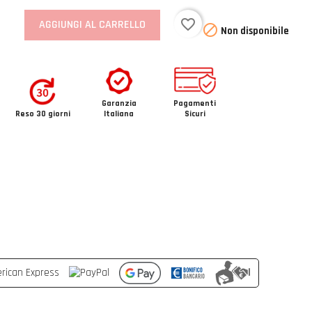
favorite_border
AGGIUNGI AL CARRELLO

Non disponibile
Garanzia
Pagamenti
Reso 30 giorni
Italiana
Sicuri