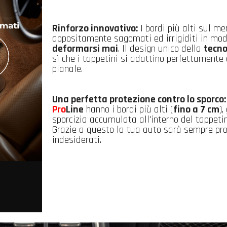
Rinforzo innovativo:
I bordi più alti sul me
appositamente sagomati ed irrigiditi in mo
deformarsi mai
. Il design unico della
tecn
sì che i tappetini si adattino perfettamente 
pianale.
Una perfetta protezione contro lo sporco:
Pro
Line
hanno i bordi più alti (
fino a 7 cm
),
sporcizia accumulata all'interno del tappeti
Grazie a questo la tua auto sarà sempre pr
indesiderati.