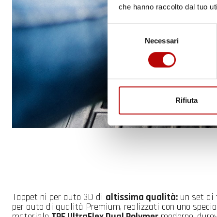
che hanno raccolto dal tuo uti
Selezione
Necessari
del
consenso
Rifiuta
Tappetini per auto 3D di
altissima qualità:
un set di 
per auto di qualità Premium, realizzati con uno specia
materiale
TPE UltraFlex Dual Polymer
moderno, durev