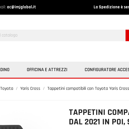
ail:
ac@imjglobal.it
La Spedizione è se
RDINO
OFFICINA E ATTREZZI
CONFIGURATORE ACCE
Toyota
Yaris Cross
Tappetini compatibili con Toyota Yaris Cros
TAPPETINI COMP
DAL 2021 IN POI