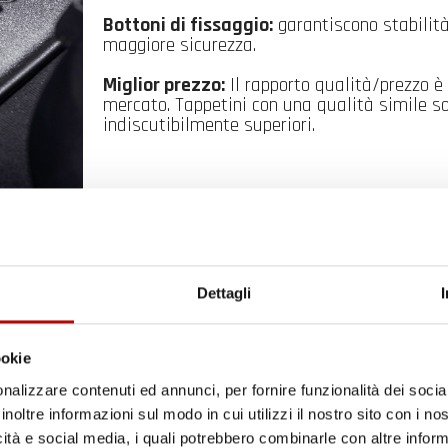
Bottoni di fissaggio:
garantiscono stabilità
maggiore sicurezza.
Miglior prezzo:
Il rapporto qualità/prezzo è 
mercato. Tappetini con una qualità simile so
indiscutibilmente superiori.
per auto
Pro
Line
hanno i bordi più alti - fino a
7 cm
, garan
riesca. Grazie a questo la tua auto sarà
sempre protett
Dettagli
Il tuo 5% di benvenuto
è già pronto!
ookie
nalizzare contenuti ed annunci, per fornire funzionalità dei socia
inoltre informazioni sul modo in cui utilizzi il nostro sito con i n
icità e social media, i quali potrebbero combinarle con altre inform