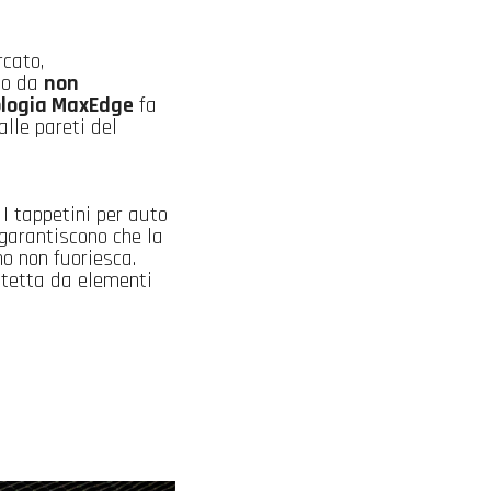
rcato,
do da
non
ologia MaxEdge
fa
alle pareti del
I tappetini per auto
 garantiscono che la
no non fuoriesca.
otetta da elementi