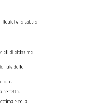
i liquidi e la sabbia
iali di altissima
iginale dalla
a auto.
à perfetta.
ottimale nella