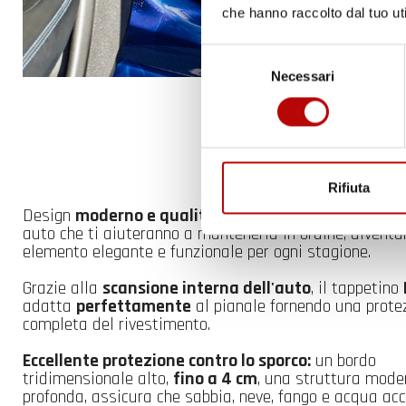
che hanno raccolto dal tuo uti
Selezione
Necessari
del
consenso
Rifiuta
Design
moderno e qualità premium:
un set di tappet
auto che ti aiuteranno a mantenerla in ordine, divent
elemento elegante e funzionale per ogni stagione.
Grazie alla
scansione interna dell'auto
, il tappetino
adatta
perfettamente
al pianale fornendo una prote
completa del rivestimento.
Eccellente protezione contro lo sporco:
un bordo
tridimensionale alto,
fino a 4 cm
, una struttura mode
profonda, assicura che sabbia, neve, fango e acqua ac