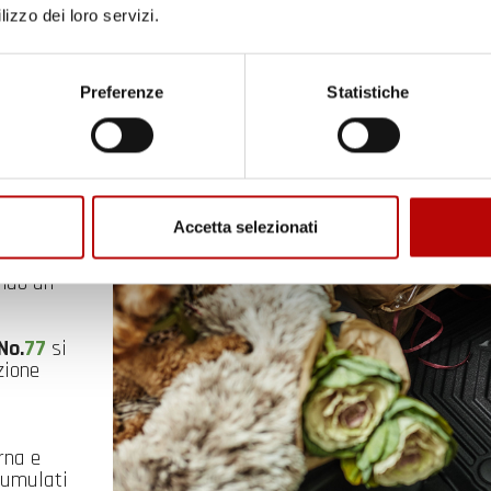
lizzo dei loro servizi.
Preferenze
Statistiche
Accetta selezionati
ini per
ando un
No.
77
si
zione
rna e
cumulati