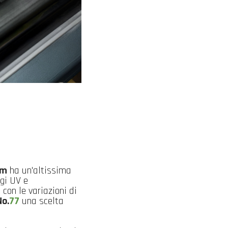
um
ha un'altissima
ggi UV e
 con le variazioni di
o.
77
una scelta