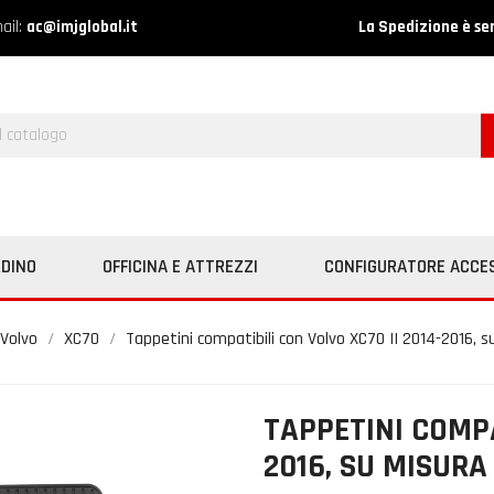
ail:
ac@imjglobal.it
La Spedizione è se
RDINO
OFFICINA E ATTREZZI
CONFIGURATORE ACCE
Volvo
XC70
Tappetini compatibili con Volvo XC70 II 2014-2016,
TAPPETINI COMPA
2016, SU MISURA