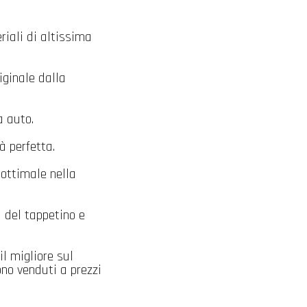
iali di altissima
iginale dalla
a auto.
à perfetta.
ottimale nella
 del tappetino e
il migliore sul
no venduti a prezzi