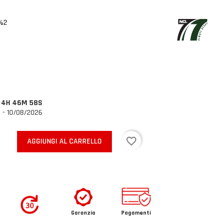
%2
O
4H 46M 57S
 - 10/08/2026
favorite_border
AGGIUNGI AL CARRELLO
Garanzia
Pagamenti