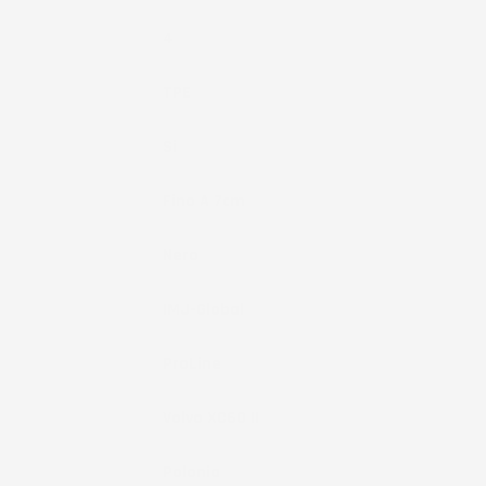
Pezzi
4
Materiale
TPE
Fissaggio
Si
Bordo
Fino A 7cm
Colore
Nero
Marchio
IMJ-Global
Brand
ProLine
Compatibilità
Volvo XC60 II
Paese Di
Polonia