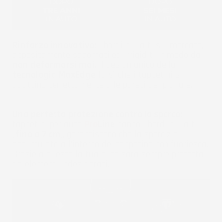
Rinforzo innovativo:
I bordi più alti sul mercato,
appositamente sagomati ed irrigiditi in modo da
non deformarsi mai
. Il design unico della
tecnologia MaxEdge
fa sì che i tappetini si
adattino perfettamente alle pareti del pianale.
Una perfetta protezione contro lo sporco:
I
tappetini per auto
Pro
Line
hanno i bordi più alti
(
fino a 7 cm
), garantiscono che la sporcizia
accumulata all'interno del tappetino non fuoriesca.
Grazie a questo la tua auto sarà sempre protetta
da elementi indesiderati.