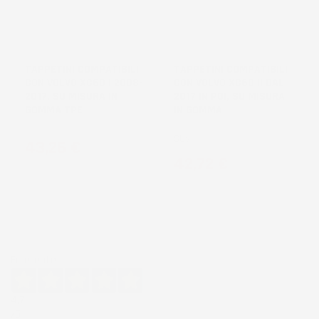
TAPPETINI COMPATIBILI
TAPPETINI COMPATIBILI
CON VOLVO XC60 I 2008-
CON VOLVO XC60 II DAL
2017, SU MISURA IN
2017 IN POI, SU MISURA
GOMMA TPE
IN GOMMA
SUV
Prezzo
43,26 €
Prezzo
42,72 €
Eccellente
4,7
/5