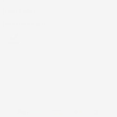
CASA E GIARDINO

INFORMAZIONI NEGOZIO
4,7
/5
43.853
Il totale delle recensioni indicate include la somma di:
Recensioni Feedaty
185
Recensioni Ebay
43668