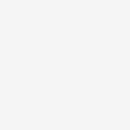
43.853
recensioni
Il totale delle recensioni indicate include la somma di:
Recensioni Feedaty
185
Recensioni Ebay
43668
Le nostre recensioni a 4 e 5 stelle.
Clicca qui per leggerle tutte >
Precedente
Successivo
6 Giorni Fa
Spedizione veloce Tappetini top
Acquirente verificato
30 Luglio 2026
Merce ok e spedizione veloce complimenti.
Acquirente verificato