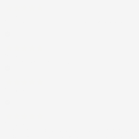
21 Luglio 2026
Non ho fatto in tempo ad ordinare che già stavo usando quello
che avevo acquistato
Acquirente verificato
17 Luglio 2026
Tutto bene. Venditore da consigliare
Acquirente verificato
15 Luglio 2026
Tutto ok
Acquirente verificato
12 Luglio 2026
Prodotti perfetti e di buona qualità. Comunicazione perfetta e
spedizione velocissima. E' stato veramente bello fare acquisti da