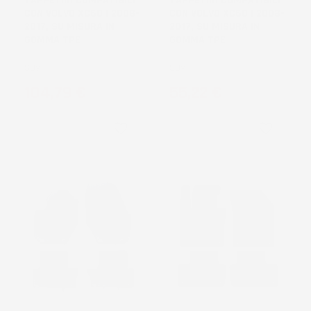
TAPPETINI COMPATIBILI
TAPPETINI COMPATIBILI
CON VOLVO XC60 I 2008-
CON VOLVO XC60 I 2008-
2017, SU MISURA IN
2017, SU MISURA IN
GOMMA TPE
GOMMA TPE
SUV
SUV
Prezzo
Prezzo
104,79 €
55,22 €
favorite_border
favorite_border