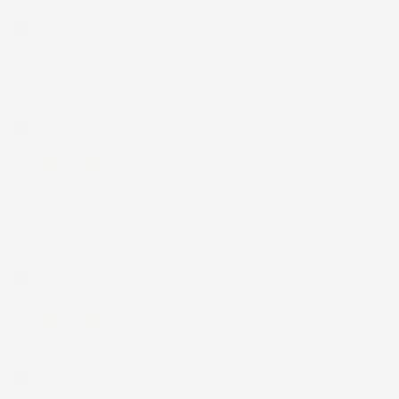
voi. Consigliatissimo.
Acquirente verificato
12 Luglio 2026
Eccellente
Acquirente verificato
01 Luglio 2026
la merce ordinata è arrivata perfettamente imballata in meno
di 48 ore, prima di quanto previsto. Anche il post-vendita ha
funzionato ( nel fornire risposte esaustive alle domande
richieste). Complimenti.
Acquirente verificato
30 Giugno 2026
Ottimo prodotto e spedizione velocissima
Acquirente verificato