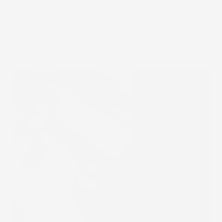
I tappetini
Pro
Line
di lusso per auto sono unici
grazie al loro design esclusivo, ultramoderno e alla
struttura incomparabile del materiale
PowerHalt
Unique Surface Technology
che conferisce un
effetto elegante.