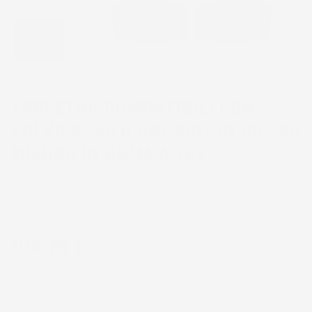
TAPPETINI COMPATIBILI CON
VOLVO XC60 II DAL 2017 IN POI, SU
MISURA IN GOMMA TPE
CODICE PRODOTTO:
TF_3D407848%1
Marca
Proline 3D
EAN:
8052695024078
104,79 €
IVA INCL.
CONSEGNA STIMATA: 10/08/2026 - 11/08/2026