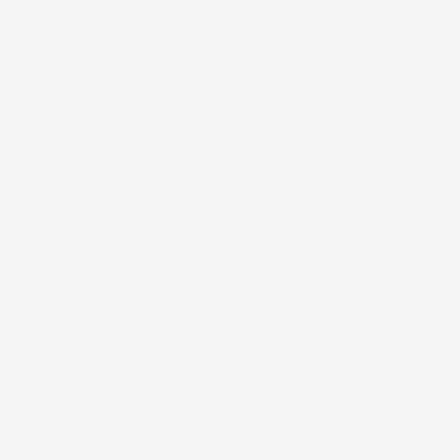
Tappetini per auto 3D di
altissima qualità:
un set
di tappetini per auto di qualità Premium,
realizzati con uno speciale materiale
TPE
UltraFlex Dual Polymer
moderno, durevole e
resistente, sono caratterizzati da una resistenza
ai danni senza precedenti, pur rimanendo leggeri e
flessibili.
Design
moderno
e finiture
esclusive
e
prestigiose
.