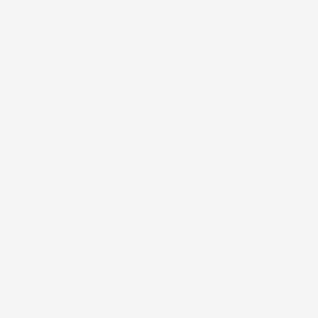
Design:
Moderno e originale, rinnoverà la tua auto.
Misurato a laser:
garanzia di un'adattabilità
perfetta.
Superficie antiscivolo:
sicurezza e comfort
ottimale nella guida.
Bottoni di fissaggio:
garantiscono stabilità del
tappetino e maggiore sicurezza.
Miglior prezzo:
Il rapporto qualità/prezzo è il
migliore sul mercato. Tappetini con una qualità
simile sono venduti a prezzi indiscutibilmente
superiori.
Una perfetta protezione contro lo sporco - I
tappetini per auto
Pro
Line
hanno i bordi più alti -
fino a
7 cm
, garantiscono che la sporcizia
accumulata all'interno del tappetino non fuoriesca.
Grazie a questo la tua auto sarà
sempre protetta
da elementi indesiderati.