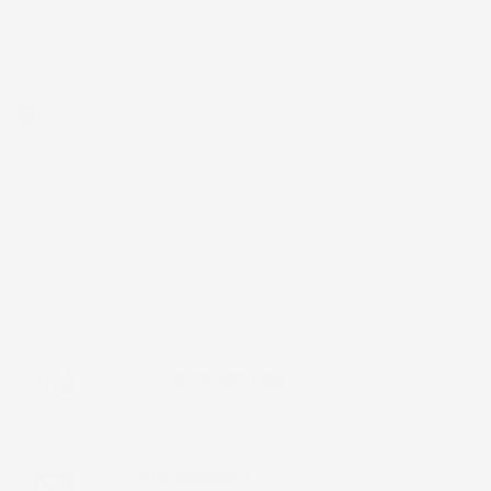
28 Giugno 2026
Prodotto abbastanza buono da migliorare la robustezza del
telaio un po' debole per il resto funziona bene al momento.
Acquirente verificato
Chiamaci:
+39 393 803 8255
LUN-VEN 9:00-12:00 / 14:00-17:00
E-mail:
ac@imjglobal.it