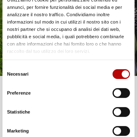
annunci, per fornire funzionalità dei social media e per
Il tuo 5% di benvenuto
analizzare il nostro traffico. Condividiamo inoltre
informazioni sul modo in cui utilizzi il nostro sito con i
è già pronto!
nostri partner che si occupano di analisi dei dati web,
pubblicità e social media, i quali potrebbero combinarle
con altre informazioni che hai fornito loro o che hanno
raccolto dal tuo utilizzo dei loro servizi.
Selezione
Necessari
del
consenso
Unisciti alla nostra community e ricevi in anteprima
Preferenze
offerte esclusive, novità e consigli!
Statistiche
Email
Marketing