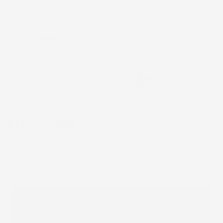
Metodi di pagamento accettati:
Paga in 3 rate senza interessi
DESCRIZIONE
Un tappetino in gomma per
Volvo XC60 II dal 2017
in poi
professionale come il nostro trattiene lo
sporco, i liquidi e la sabbia nella sua struttura.