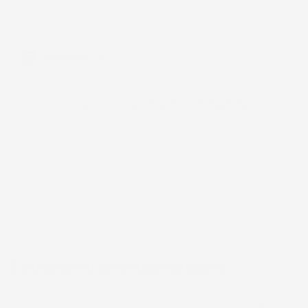
Produzione
Commenti (0)
Ancora nessuna recensione da parte degli utenti.
6 altri prodotti della stessa categoria:
favorite_border
favorite_border