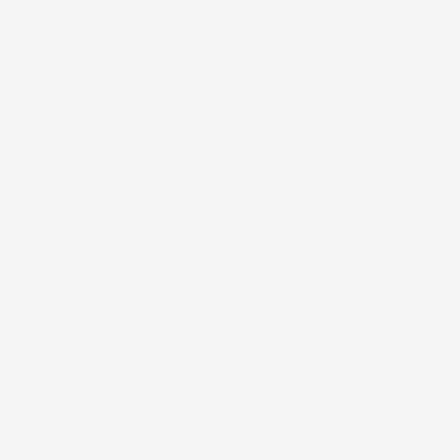
NEWSLETTER
*Accetto i termini di utilizzo generali e la politica sulla
privacy.
Facebook
IL TUO ACCOUNT

LA NOSTRA AZIENDA

ACCESSORI AUTO
