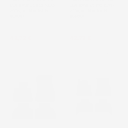
TAPPETINI COMPATIBILI
TAPPETINI COMPATIBILI
CON BMW X5 E53 1999-
CON BMW X5 F15 2013-
2006, SU MISURA IN
2018, SU MISURA IN
GOMMA
GOMMA
SUV
SUV
Prezzo
Prezzo
42,72 €
42,72 €
favorite_border
favorite_border