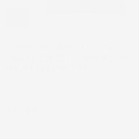
TAPPETINI COMPATIBILI CON
BMW X5 G05 DAL 2018 IN POI, SU
MISURA IN GOMMA TPE
CODICE PRODOTTO:
TF_3D407923%1
Marca
Proline 3D
EAN:
8052695024160
104,79 €
IVA INCL.
CONSEGNA STIMATA: 11/08/2026 - 12/08/2026