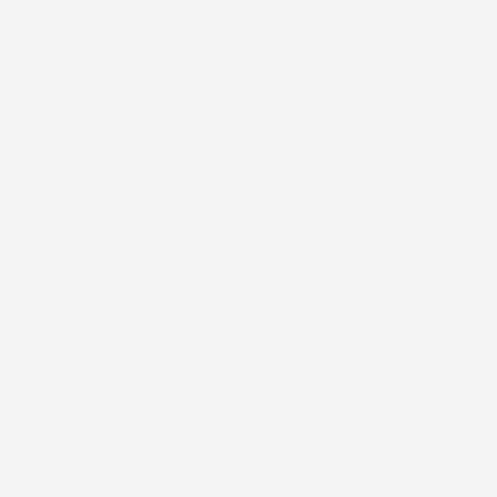
Metodi di pagamento accettati:
Paga in 3 rate senza interessi
DESCRIZIONE
Un tappetino in gomma per
BMW X5 G05 dal 2018
in poi
professionale come il nostro trattiene lo
sporco, i liquidi e la sabbia nella sua struttura.