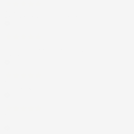
30 Luglio 2026
Merce ok e spedizione veloce complimenti.
Acquirente verificato
21 Luglio 2026
Non ho fatto in tempo ad ordinare che già stavo usando quello
che avevo acquistato
Acquirente verificato
17 Luglio 2026
Tutto bene. Venditore da consigliare
Acquirente verificato
15 Luglio 2026
Tutto ok
Acquirente verificato