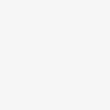
Design:
Moderno e originale, rinnoverà la tua auto.
Misurato a laser:
garanzia di un'adattabilità
perfetta.
Superficie antiscivolo:
sicurezza e comfort
ottimale nella guida.
Bottoni di fissaggio:
garantiscono stabilità del
tappetino e maggiore sicurezza.
Miglior prezzo:
Il rapporto qualità/prezzo è il
migliore sul mercato. Tappetini con una qualità
simile sono venduti a prezzi indiscutibilmente
superiori.
Una perfetta protezione contro lo sporco - I
tappetini per auto
Pro
Line
hanno i bordi più alti -
fino a
7 cm
, garantiscono che la sporcizia
accumulata all'interno del tappetino non fuoriesca.
Grazie a questo la tua auto sarà
sempre protetta
da elementi indesiderati.