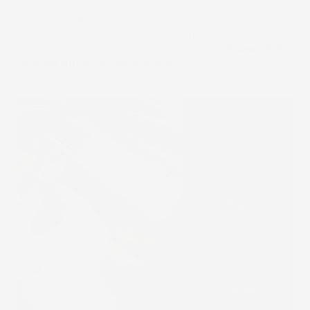
I tappetini
Pro
Line
di lusso per auto sono unici
grazie al loro design esclusivo, ultramoderno e alla
struttura incomparabile del materiale
PowerHalt
Unique Surface Technology
che conferisce un
effetto elegante.