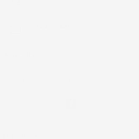
LUN-VEN 9:00-12:00 / 14:00-17:00
E-mail:
ac@imjglobal.it
NEWSLETTER
*Accetto i termini di utilizzo generali e la politica sulla
privacy.
Facebook
IL TUO ACCOUNT
