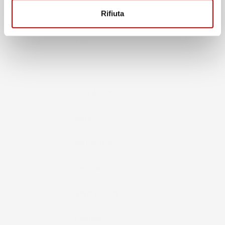
Rifiuta
Pezzi
3
Materiale
TPE
Fissaggio
No
Bordo
Fino A 7cm
Colore
Nero
Marchio
IMJ-Global
Brand
ProLine
Compatibilità
BMW X5 G05
Paese Di
Polonia