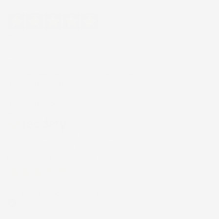
Eccellente
4,7
/5
43.853
recensioni
Il totale delle recensioni indicate include la somma di:
Recensioni Feedaty
185
Recensioni Ebay
43668
Le nostre recensioni a 4 e 5 stelle.
Clicca qui per leggerle tutte >
Precedente
Successivo
5 Giorni Fa
Spedizione veloce Tappetini top
Acquirente verificato