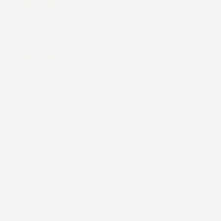
30 Giugno 2026
Ottimo prodotto e spedizione velocissima
Acquirente verificato
28 Giugno 2026
Prodotto abbastanza buono da migliorare la robustezza del
telaio un po' debole per il resto funziona bene al momento.
Acquirente verificato
Chiamaci:
+39 393 803 8255