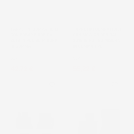
TAPPETINI COMPATIBILI
TAPPETINI COMPATIBILI
CON BMW X5 G05 DAL
CON BMW X5 G05 DAL
2018 IN POI, SU MISURA
2018 IN POI, SU MISURA
IN GOMMA
IN GOMMA TPE
SUV
SUV
Prezzo
Prezzo
42,72 €
55,22 €
favorite_border
favorite_border