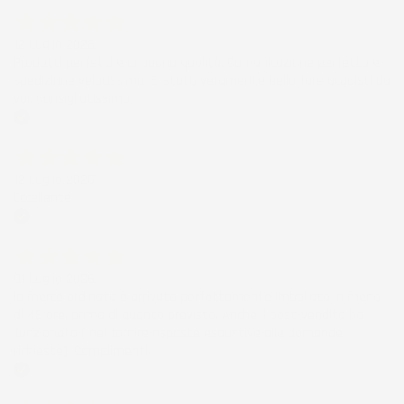
12 Luglio 2026
Prodotti perfetti e di buona qualità. Comunicazione perfetta e
spedizione velocissima. E' stato veramente bello fare acquisti da
voi. Consigliatissimo.
Acquirente verificato
12 Luglio 2026
Eccellente
Acquirente verificato
01 Luglio 2026
la merce ordinata è arrivata perfettamente imballata in meno
di 48 ore, prima di quanto previsto. Anche il post-vendita ha
funzionato ( nel fornire risposte esaustive alle domande
richieste). Complimenti.
Acquirente verificato