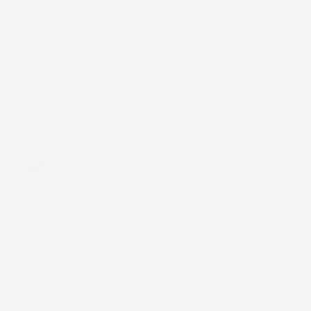
LA NOSTRA AZIENDA

ACCESSORI AUTO

CASA E GIARDINO

INFORMAZIONI NEGOZIO
4,7
/5
43.853
Il totale delle recensioni indicate include la somma di:
Recensioni Feedaty
185
Recensioni Ebay
43668