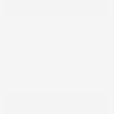
Rinforzo innovativo:
I bordi più alti sul mercato,
appositamente sagomati ed irrigiditi in modo da
non deformarsi mai
. Il design unico della
tecnologia MaxEdge
fa sì che i tappetini si
adattino perfettamente alle pareti del pianale.
Una perfetta protezione contro lo sporco:
I
tappetini per auto
Pro
Line
hanno i bordi più alti
(
fino a 7 cm
), garantiscono che la sporcizia
accumulata all'interno del tappetino non fuoriesca.
Grazie a questo la tua auto sarà sempre protetta
da elementi indesiderati.