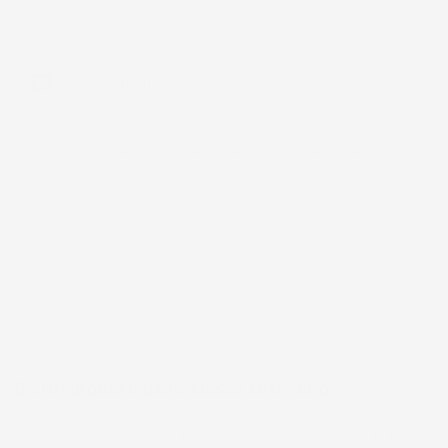
Produzione
Commenti (0)
Ancora nessuna recensione da parte degli utenti.
8 altri prodotti della stessa categoria:
favorite_border
favorite_border