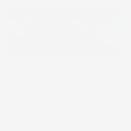
Tappetini per auto 3D di
altissima qualità:
un set
di tappetini per auto di qualità Premium,
realizzati con uno speciale materiale
TPE
UltraFlex Dual Polymer
moderno, durevole e
resistente, sono caratterizzati da una resistenza
ai danni senza precedenti, pur rimanendo leggeri e
flessibili.
Design
moderno
e finiture
esclusive
e
prestigiose
.