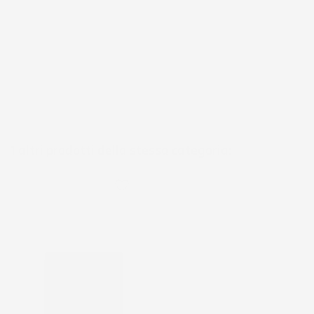
1 altri prodotti della stessa categoria:
favorite_border