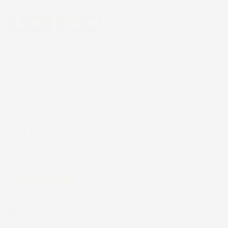
Eccellente
4,7
/5
43.853
recensioni
Il totale delle recensioni indicate include la somma di:
Recensioni Feedaty
185
Recensioni Ebay
43668
Le nostre recensioni a 4 e 5 stelle.
Clicca qui per leggerle tutte >
Precedente
Successivo
4 Giorni Fa
Spedizione veloce Tappetini top
Acquirente verificato