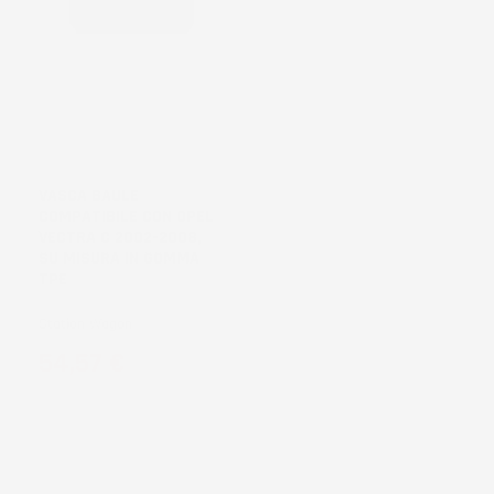
NON
DISPONIBILE
VASCA BAULE
COMPATIBILE CON OPEL
VECTRA C 2002-2008,
SU MISURA IN GOMMA
TPE
Station Wagon
Prezzo
54,57 €