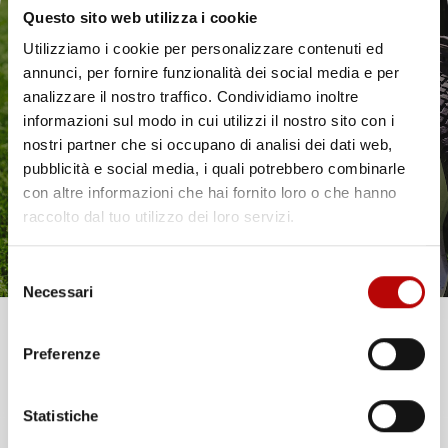
Questo sito web utilizza i cookie
Utilizziamo i cookie per personalizzare contenuti ed
annunci, per fornire funzionalità dei social media e per
Il tuo 5% di benvenuto
analizzare il nostro traffico. Condividiamo inoltre
informazioni sul modo in cui utilizzi il nostro sito con i
è già pronto!
nostri partner che si occupano di analisi dei dati web,
pubblicità e social media, i quali potrebbero combinarle
con altre informazioni che hai fornito loro o che hanno
raccolto dal tuo utilizzo dei loro servizi.
Selezione
Necessari
del
consenso
Unisciti alla nostra community e ricevi in anteprima
Preferenze
offerte esclusive, novità e consigli!
Statistiche
Email