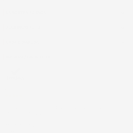
LA NOSTRA AZIENDA

ACCESSORI AUTO

CASA E GIARDINO

INFORMAZIONI NEGOZIO
4,7
/5
43.853
Il totale delle recensioni indicate include la somma di:
Recensioni Feedaty
185
Recensioni Ebay
43668