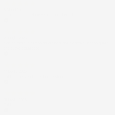
6 Giorni Fa
Merce ok e spedizione veloce complimenti.
Acquirente verificato
21 Luglio 2026
Non ho fatto in tempo ad ordinare che già stavo usando quello
che avevo acquistato
Acquirente verificato
17 Luglio 2026
Tutto bene. Venditore da consigliare
Acquirente verificato
15 Luglio 2026
Tutto ok