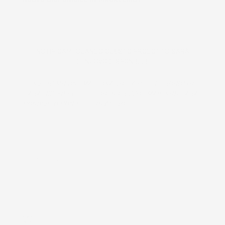
NOTIFICAMI QUANDO QUESTO PRODOTTO SARÀ
DI NUOVO DISPONIBILE
TI INVIEREMO UN'EMAIL UNA VOLTA CHE IL PRODOTTO
SARÀ DISPONIBILE. IL TUO INDIRIZZO EMAIL NON SARÀ
CONDIVISO CON NESSUN ALTRO.
Prodotto esaurito, non disponibile per la spedizione.
QUANTITÀ
AGGIUNGI AL CARRELLO
favorite_border