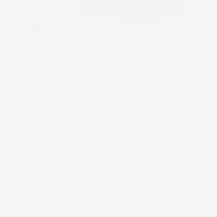
VASCA BAULE COMPATIBILE CON
OPEL VECTRA C 2002-2008, SU
MISURA IN GOMMA TPE
Marca
Proline 3D
CODICE PRODOTTO:
VB_TM403550%1
54,57 €
IVA INCL.
VUOI RICEVERE UN AVVISO QUANDO IL PRODOTTO È DI
NUOVO DISPONIBILE IN MAGAZZINO?