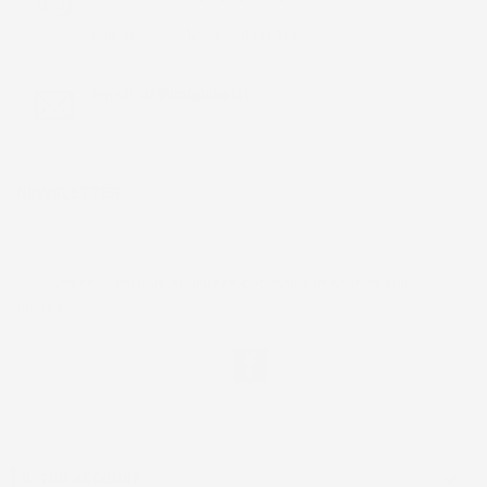
LUN-VEN 9:00-12:00 / 14:00-17:00
E-mail:
ac@imjglobal.it
NEWSLETTER
*Accetto i termini di utilizzo generali e la politica sulla
privacy.
Facebook
IL TUO ACCOUNT
