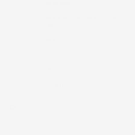
Tipo Veicolo
Automobile
Note
Berlina, Senza Pianale Bagagliaio
Aggiuntivo
Colore
Nero
Pezzi
1
Materiale
TPE
Bordo
Fino A 7cm
Commenti (0)
Ancora nessuna recensione da parte degli utenti.