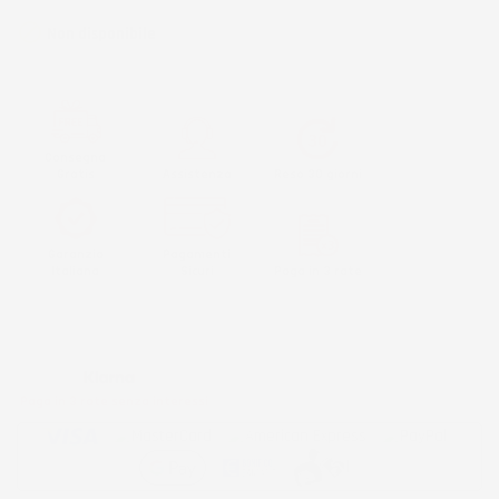

Non disponibile
Consegna
Gratis
Assistenza
Reso 30 giorni
Garanzia
Pagamenti
Italiana
Sicuri
Paga in 3 rate
Metodi di pagamento accettati:
Paga in 3 rate senza interessi