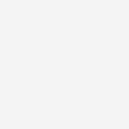
30 Giugno 2026
Ottimo prodotto e spedizione velocissima
Acquirente verificato
28 Giugno 2026
Prodotto abbastanza buono da migliorare la robustezza del
telaio un po' debole per il resto funziona bene al momento.
Acquirente verificato
Chiamaci:
+39 393 803 8255