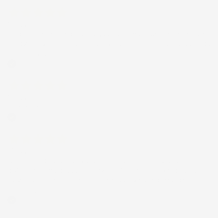
Acquirente verificato
12 Luglio 2026
Prodotti perfetti e di buona qualità. Comunicazione perfetta e
spedizione velocissima. E' stato veramente bello fare acquisti da
voi. Consigliatissimo.
Acquirente verificato
12 Luglio 2026
Eccellente
Acquirente verificato
01 Luglio 2026
la merce ordinata è arrivata perfettamente imballata in meno
di 48 ore, prima di quanto previsto. Anche il post-vendita ha
funzionato ( nel fornire risposte esaustive alle domande
richieste). Complimenti.
Acquirente verificato