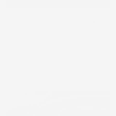
Eccellente protezione contro lo sporco,
dotato dei
bordi più alti
, fino a 12 cm, l'inserto
Pro
Line
trattiene perfettamente lo sporco e ne impedisce
la fuoriuscita oltre la sua area, proteggendo
efficacemente il rivestimento, è flessibile e
facile
da pulire
, ad esempio con un idropulitrice.
Rinforzi estremi
con
Tecnologia MaxEdge
. I
bordi più alti sul mercato, appositamente ricurvati,
sono stati irrigiditi in modo che non si deformino
mai. Questo design speciale assicura che i tappeti
si adattino
perfettamente
alle pareti del
bagagliaio.