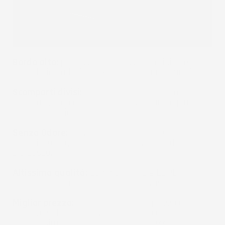
Bordo alto:
protegge la tappezzeria originale del
bagagliaio dalla fuoriuscita di acqua oppure fango.
Scomparti divisi:
mantieni in ordine il tuo
bagaliaio, i piccoli oggetti non "voleranno" più per
tutto il bagaliaio.
Senza Odore:
La vasca baule non emette odore
fastidioso di gomma come altre vasche di qualità
più bassa.
Altissima qualità:
Gomma in TPE e LDPE
garantisce una lunga durata della vasca.
Miglior prezzo:
Il rapporto qualità/prezzo è il
migliore sul mercato. Vasche baule con una
qualità simile vengono vendute a prezzi