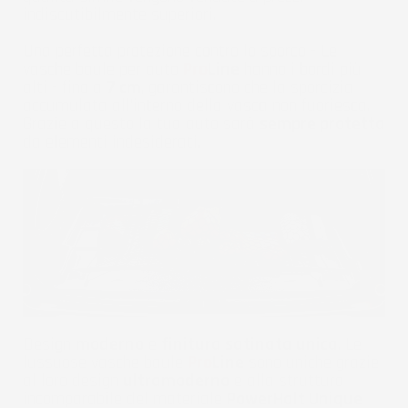
indiscutibilmente superiori.
Una perfetta protezione contro lo sporco - Le
vasche baule per auto
Pro
Line
hanno i bordi più
alti - fino a
7 cm
, garantiscono che la sporcizia
accumulata all'interno della vasca non fuoriesca.
Grazie a questo la tua auto sarà
sempre protetta
da elementi indesiderati.
Design
moderno
e
finitura satinata unica
. Le
lussuose vasche baule
Pro
Line
sono uniche grazie
al loro design
ultramoderno
e alla struttura
incomparabile del materiale
PowerHalt Unique