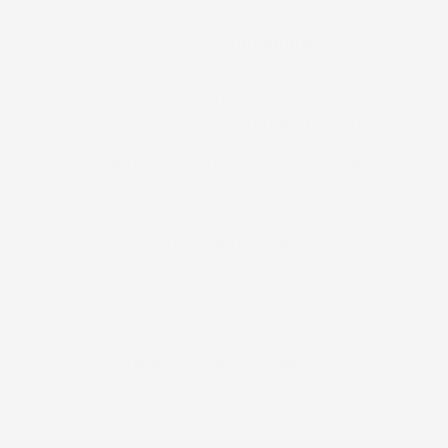
I vasi sono dotati di set
2in1
con
inserto
di
dimensioni più piccole per
diminuire
la quantità
di terra necessaria e
facilitarne
lo spostamento.
È possibile praticare un
foro
sulla parte inferiore
dei vasi, dove indicato, per
drenare l'acqua
in
eccesso.
Inoltre, il
tappo
per coprire il foro è
incluso
,
garantendo la massima praticità e funzionalità.
La plastica di
alta qualità
con cui i vasi sono
realizzati li rende
resistenti ai raggi UV e alle
intemperie
, per cui sono ideali per essere
posizionato all'aperto senza preoccupazioni.
I vasi sono disponibili nelle dimensioni: