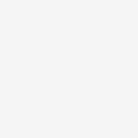
Scuro
Chiaro
favorite_border
favorite_border
NON
DISPONIBILE
SOTTOVASO TERRA
VASO PER FIORI PIANTE
PKWT | QUADRATO | IN
SUNNY | ROTONDO |