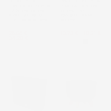
DECORATIVO | IN
OVALE | DECORATIVO | IN
PLASTICA | Ø30,5X35 CM
PLASTICA | DA INTERNO
| DA INTERNO ESTERNO |
ESTERNO | PER
BIANCO | VOLUME 32
RINGHIERE | DESIGN
LITRI | DESIGN MODERNO
MODERNO
Prezzo
Prezzo
25,65 €
-
13,73 €
-
18,31 €
34,20 €
Bianco
Nero
1
voti
favorite_border
favorite_border