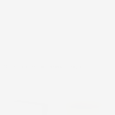
Ancora nessuna recensione da parte degli utenti.
16 altri prodotti della stessa categoria:
3
voti
favorite_border
favorite_border