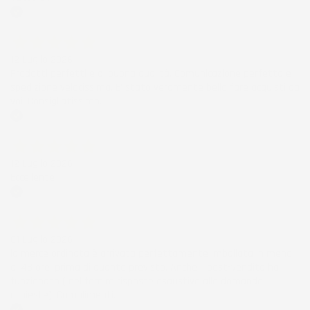
Acquirente verificato
12 Luglio 2026
Prodotti perfetti e di buona qualità. Comunicazione perfetta e
spedizione velocissima. E' stato veramente bello fare acquisti da
voi. Consigliatissimo.
Acquirente verificato
12 Luglio 2026
Eccellente
Acquirente verificato
01 Luglio 2026
la merce ordinata è arrivata perfettamente imballata in meno
di 48 ore, prima di quanto previsto. Anche il post-vendita ha
funzionato ( nel fornire risposte esaustive alle domande
richieste). Complimenti.