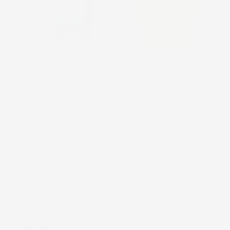
VASO PER FIORI PIANTE
VASO PER FIORI PIANTE
URBI CASE BETON
WHEATY | ROTONDO |
EFFECT | RETTANGOLARE
DECORATIVO | IN
| DECORATIVO | IN
PLASTICA | Ø15,7X13,8
PLASTICA | DA INTERNO
CM | DA INTERNO
ESTERNO | DESIGN
ESTERNO | COLORE
MODERNO
GIALLO | VOLUME 2 LITRI |
DESIGN CLASSICO
Prezzo
29,79 €
-
Prezzo
8,95 €
-
11,93 €
39,72 €
Nero
Terracotta
Crema
Grigio
Grigio