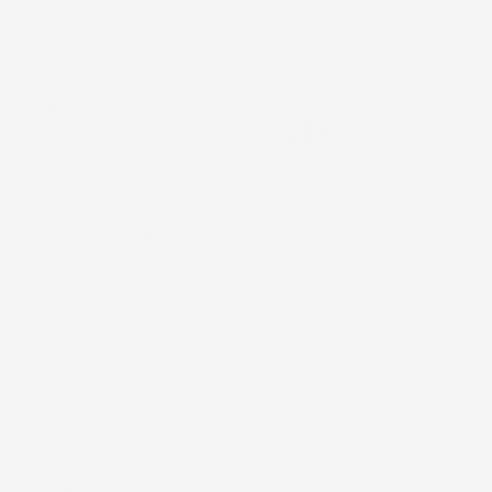
Paga in 3 rate senza interessi
DESCRIZIONE
Aggiungi un
tocco di eleganza
e un'
atmosfera
distintiva
a qualsiasi ambiente con i vasi della
serie Urbi.
Questi vasi di
plastica
, dalla superficie
liscia
e
dal
design moderno
, sono perfetti per creare
un'atmosfera raffinata ed accogliente.
I vasi
Urbi Square
in particolare, con la loro
forma