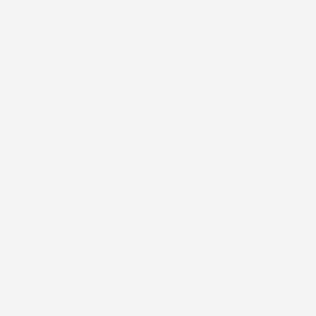
favorite_border
favorite_border
NON
DISPONIBILE
VASO PER FIORI PIANTE
VASO PER FIORI PIANTE
HEOS | ROTONDO |
RATOLLA RAILING OVAL |