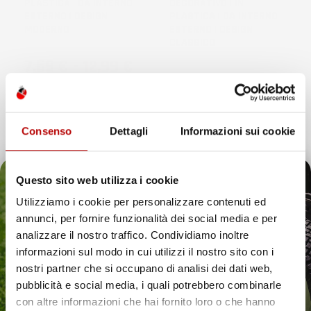
PLASTICA | DA INTERNO
DECORATIVO | IN
ESTERNO | DESIGN
PLASTICA | DA INTERNO
MODERNO
ESTERNO | DESIGN
CLASSICO
Prezzo
7,59 €
-
12,99 €
Prezzo
15,56 €
-
42,91 €
Nero
Terracotta
favorite_border
favorite_border
Consenso
Dettagli
Informazioni sui cookie
Questo sito web utilizza i cookie
Utilizziamo i cookie per personalizzare contenuti ed
annunci, per fornire funzionalità dei social media e per
Il tuo 5% di benvenuto
analizzare il nostro traffico. Condividiamo inoltre
informazioni sul modo in cui utilizzi il nostro sito con i
è già pronto!
nostri partner che si occupano di analisi dei dati web,
pubblicità e social media, i quali potrebbero combinarle
con altre informazioni che hai fornito loro o che hanno