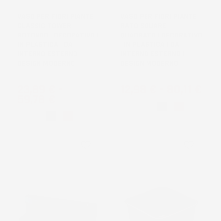
VASO PER FIORI PIANTE
VASO PER FIORI PIANTE
CLASSIC TOWER |
RATO SQUARE |
ROTONDO | DECORATIVO |
QUADRATO | DECORATIVO
IN PLASTICA | DA
| IN PLASTICA | DA
INTERNO ESTERNO |
INTERNO ESTERNO |
DESIGN MODERNO
DESIGN MODERNO
Prezzo
Prezzo
23,89 €
-
12,98 €
-
80,11 €
59,78 €
Bianco
Nero
Marrone
Nero
Terracotta
favorite_border
favorite_border