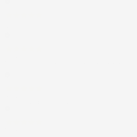
Acquirente verificato
6 Giorni Fa
Merce ok e spedizione veloce complimenti.
Acquirente verificato
21 Luglio 2026
Non ho fatto in tempo ad ordinare che già stavo usando quello
che avevo acquistato
Acquirente verificato
17 Luglio 2026
Tutto bene. Venditore da consigliare
Acquirente verificato
15 Luglio 2026
Tutto ok