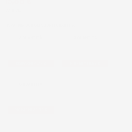
15,88 €
IVA INCL.
RISPARMIA CON GLI SCONTI QUANTITÀ
2 QUANTITÀ
3 QUANTITÀ
15% DI SCONTO |
20% DI SCONTO |
13,50 € PER UNITÀ
12,71 € PER UNITÀ
RISPARMI 4,77 €
RISPARMI 9,53 €
6 QUANTITÀ
25% DI SCONTO |
11,91 € PER UNITÀ
RISPARMI 23,83 €