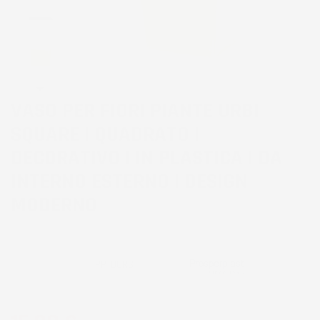
VASO PER FIORI PIANTE URBI
SQUARE | QUADRATO |
DECORATIVO | IN PLASTICA | DA
INTERNO ESTERNO | DESIGN
MODERNO
CODICE PRODOTTO:
PP_DURS