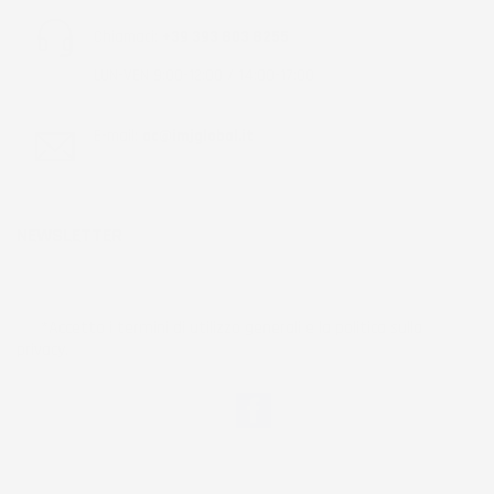
Chiamaci:
+39 393 803 8255
LUN-VEN 9:00-12:00 / 14:00-17:00
E-mail:
ac@imjglobal.it
NEWSLETTER
*Accetto i termini di utilizzo generali e la politica sulla
privacy.
Facebook