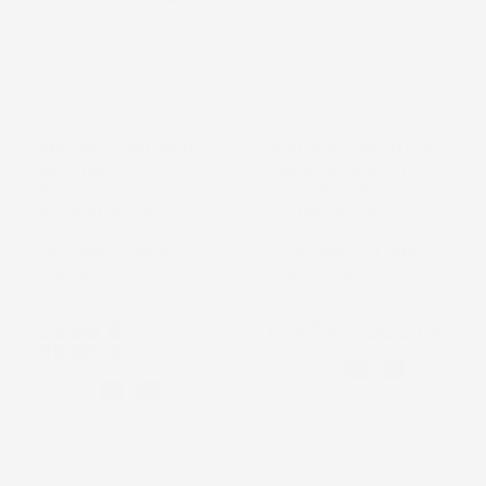
VASO PER FIORI PIANTE
VASO PER FIORI PIANTE
RATO CASE |
GRACIA REGULAR ECO
RETTANGOLARE |
WOOD | ROTONDO |
DECORATIVO | IN
DECORATIVO | IN
PLASTICA | DA INTERNO
PLASTICA E 33% LEGNO |
ESTERNO | DESIGN
DA INTERNO ESTERNO |
MODERNO
DESIGN MODERNO
Prezzo
Prezzo
29,88 €
-
17,47 €
-
33,21 €
39,85 €
Bianco
Nero
Caffč
Bianco
Nero
Marrone
Mocca