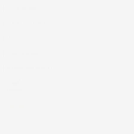
IL TUO ACCOUNT

LA NOSTRA AZIENDA

ACCESSORI AUTO

CASA E GIARDINO

INFORMAZIONI NEGOZIO
4,7
/5
43.853
Il totale delle recensioni indicate include la somma di:
Recensioni Feedaty
185