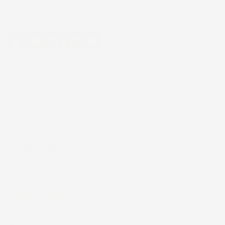
Eccellente
4,7
/5
43.853
recensioni
Il totale delle recensioni indicate include la somma di:
Recensioni Feedaty
185
Recensioni Ebay
43668
Le nostre recensioni a 4 e 5 stelle.
Clicca qui per leggerle tutte >
Precedente
Successivo
4 Giorni Fa
Spedizione veloce Tappetini top