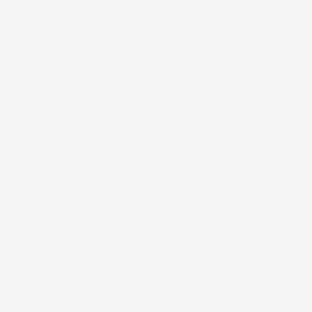
Acquirente verificato
30 Giugno 2026
Ottimo prodotto e spedizione velocissima
Acquirente verificato
28 Giugno 2026
Prodotto abbastanza buono da migliorare la robustezza del
telaio un po' debole per il resto funziona bene al momento.
Acquirente verificato