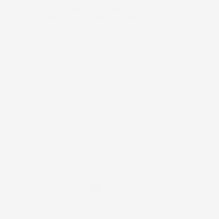
VUOI RICEVERE UN AVVISO QUANDO IL PRODOTTO È DI
NUOVO DISPONIBILE IN MAGAZZINO?
NOTIFICAMI QUANDO QUESTO PRODOTTO SARÀ
DI NUOVO DISPONIBILE
TI INVIEREMO UN'EMAIL UNA VOLTA CHE IL PRODOTTO
SARÀ DISPONIBILE. IL TUO INDIRIZZO EMAIL NON SARÀ
CONDIVISO CON NESSUN ALTRO.
Prodotto esaurito, non disponibile per la spedizione.
DIMENSIONE
Bianco
Nero
Mocca
COLORE
QUANTITÀ