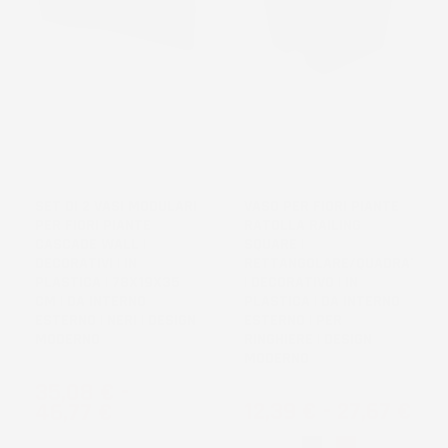
NON
DISPONIBILE
SET DI 2 VASI MODULARI
VASO PER FIORI PIANTE
PER FIORI PIANTE
RATOLLA RAILING
CASCADE WALL |
SQUARE |
DECORATIVI | IN
RETTANGOLARE/QUADRATO
PLASTICA | 78X19X35
| DECORATIVO | IN
CM | DA INTERNO
PLASTICA | DA INTERNO
ESTERNO | NERI | DESIGN
ESTERNO | PER
MODERNO
RINGHIERE | DESIGN
MODERNO
Prezzo
35,08 €
-
Prezzo
12,39 €
-
27,67 €
46,77 €
Bianco
Nero
Marrone
Mocca