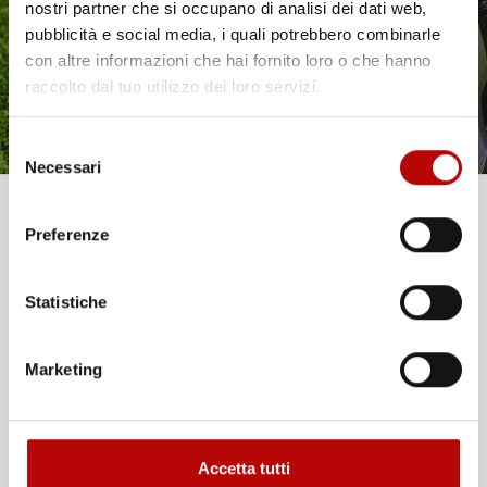
è già pronto!
nostri partner che si occupano di analisi dei dati web,
pubblicità e social media, i quali potrebbero combinarle
Brand
Geyer& Hosaja
con altre informazioni che hai fornito loro o che hanno
raccolto dal tuo utilizzo dei loro servizi.
Compatibilità
Renault Twingo III
Selezione
Paese Di
Polonia
Necessari
del
Produzione
consenso
Unisciti alla nostra community e ricevi in anteprima
Preferenze
offerte esclusive, novità e consigli!
Commenti (0)
Statistiche
Email
Ancora nessuna recensione da parte degli utenti.
Marketing
ATTIVA LO SCONTO!
Accetta tutti
Oltre 2000 clienti già iscritti.