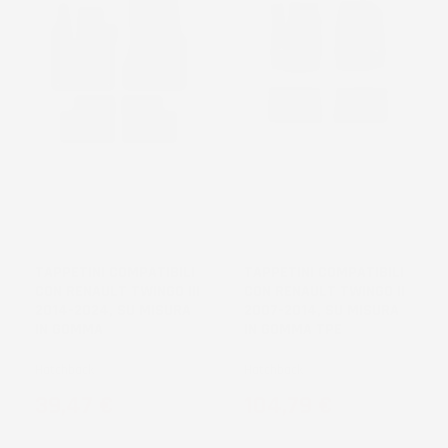
NON
DISPONIBILE
TAPPETINI COMPATIBILI
TAPPETINI COMPATIBILI
CON RENAULT TWINGO III
CON RENAULT TWINGO II
2014-2024, SU MISURA
2007-2014, SU MISURA
IN GOMMA
IN GOMMA TPE
Hatchback
Hatchback
Prezzo
Prezzo
39,47 €
104,79 €