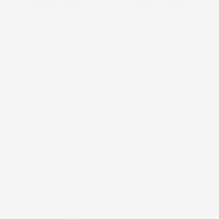
TAPPETINI COMPATIBILI
TAPPETINI COMPATIBILI
CON RENAULT TWINGO II
CON RENAULT TWINGO III
2007-2014, SU MISURA
2014-2024, SU MISURA
IN GOMMA TPE
IN GOMMA TPE
Hatchback
Hatchback
Prezzo
Prezzo
55,22 €
104,79 €
favorite_border
favorite_border