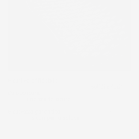
Sicuri ed affidabili:
I tappeti sono stati rinforzati
nelle aree più sensibili, rendendoli
solidi e facili
da applicare
, le linguette antiscivolo rendono i
tappeti
una scelta sicura
che non ti deluderà.
Sicurezza garantita:
I tappeti sono realizzati con
materiali
sicuri per la salute
. Le moderne
tecnologie hanno permesso l'eliminazione del forte
odore di gomma.