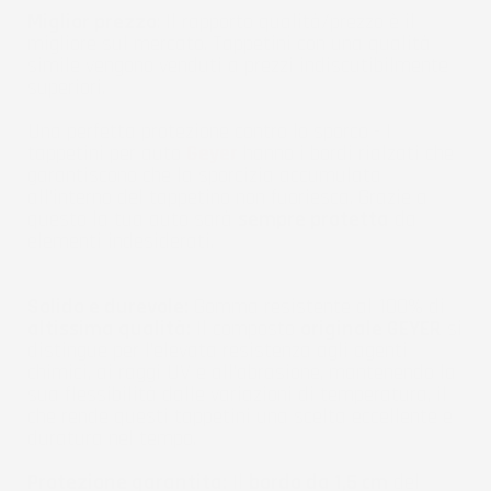
Miglior prezzo
: Il rapporto qualità/prezzo è il
migliore sul mercato. Tappetini con una qualità
simile vengono venduti a prezzi indiscutibilmente
superiori.
Una perfetta protezione contro lo sporco - I
tappetini per auto
Geyer
hanno i bordi rialzati che
garantiscono che la sporcizia accumulata
all'interno del tappetino non fuoriesca. Grazie a
questo la tua auto sarà
sempre protetta
da
elementi indesiderati.
Solido e durevole:
Gomma resistente al 100% di
altissima qualità:
Il composto
originale GEYER
si
distingue per l'elevata resistenza agli agenti
chimici, ai raggi UV e all'abrasione, mantenendo la
sua flessibilità dalle variazioni di temperatura, il
che rende questi tappetini una scelta eccellente e
duratura nel tempo.
Protezione garantita:
Il
bordo da 1,5 cm
del