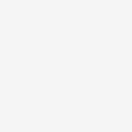
privacy.
Facebook
IL TUO ACCOUNT

LA NOSTRA AZIENDA

ACCESSORI AUTO

CASA E GIARDINO

INFORMAZIONI NEGOZIO