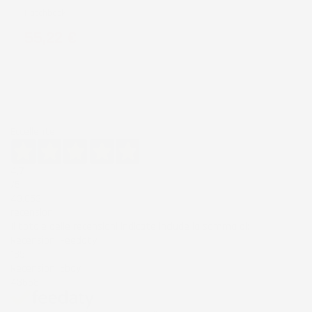
Hatchback
Prezzo
55,22 €
Eccellente
4,7
/5
43.853
recensioni
Il totale delle recensioni indicate include la somma di:
Recensioni Feedaty
185
Recensioni Ebay
43668