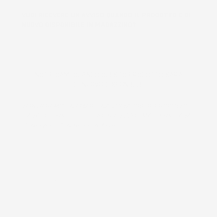
VUOI RICEVERE UN AVVISO QUANDO IL PRODOTTO È DI
NUOVO DISPONIBILE IN MAGAZZINO?
NOTIFICAMI QUANDO QUESTO PRODOTTO SARÀ
DI NUOVO DISPONIBILE
TI INVIEREMO UN'EMAIL UNA VOLTA CHE IL PRODOTTO
SARÀ DISPONIBILE. IL TUO INDIRIZZO EMAIL NON SARÀ
CONDIVISO CON NESSUN ALTRO.
Prodotto esaurito, non disponibile per la spedizione.
QUANTITÀ
AGGIUNGI AL CARRELLO