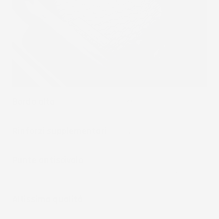
Bordo alto
: protegge la tappezzeria originale dalla
fuoriuscita di acqua oppure fango.
Rinforzi supplementari
: li dove più propensi a
consumarsi.
Punte antiscivolo
: nella parte posteriore sono
dotati di punte antiscivolo per non far muovere il
tappetino.
Altissima qualità
: Gomma resistente garantisce
una lunga durata dei tappetini.