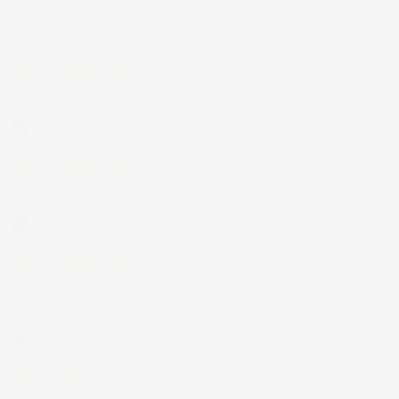
Le nostre recensioni a 4 e 5 stelle.
Clicca qui per leggerle tutte >
Precedente
Successivo
4 Giorni Fa
Spedizione veloce Tappetini top
Acquirente verificato
6 Giorni Fa
Merce ok e spedizione veloce complimenti.
Acquirente verificato
21 Luglio 2026
Non ho fatto in tempo ad ordinare che già stavo usando quello
che avevo acquistato
Acquirente verificato