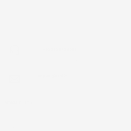
Chiamaci:
+39 393 803 8255
LUN-VEN 9:00-12:00 / 14:00-17:00
E-mail:
ac@imjglobal.it
NEWSLETTER
*Accetto i termini di utilizzo generali e la politica sulla