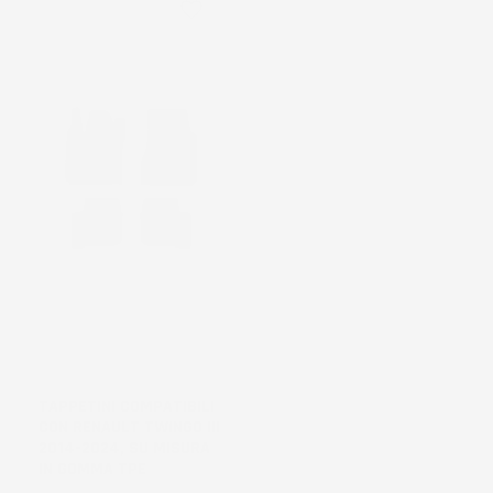
favorite_border
NON
DISPONIBILE
TAPPETINI COMPATIBILI
CON RENAULT TWINGO III
2014-2024, SU MISURA
IN GOMMA TPE