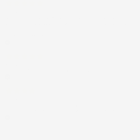
01 Luglio 2026
la merce ordinata è arrivata perfettamente imballata in meno
di 48 ore, prima di quanto previsto. Anche il post-vendita ha
funzionato ( nel fornire risposte esaustive alle domande
richieste). Complimenti.
Acquirente verificato
30 Giugno 2026
Ottimo prodotto e spedizione velocissima
Acquirente verificato
28 Giugno 2026
Prodotto abbastanza buono da migliorare la robustezza del
telaio un po' debole per il resto funziona bene al momento.
Acquirente verificato