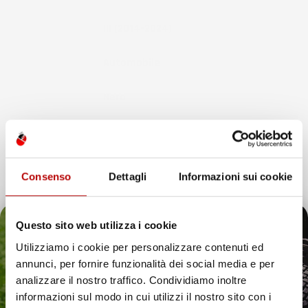
Anno
III (2014-2024)
Tipo Veicolo
Automobile
Colore
Nero
Pezzi
2
Materiale
Gomma
Consenso
Dettagli
Informazioni sui cookie
Fissaggio
Si
Questo sito web utilizza i cookie
Bordo
Fino A 1,5cm
Utilizziamo i cookie per personalizzare contenuti ed
annunci, per fornire funzionalità dei social media e per
Colore
Nero
Il tuo 5% di benvenuto
analizzare il nostro traffico. Condividiamo inoltre
informazioni sul modo in cui utilizzi il nostro sito con i
Marchio
IMJ-Global