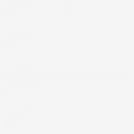
17 Luglio 2026
Tutto bene. Venditore da consigliare
Acquirente verificato
15 Luglio 2026
Tutto ok
Acquirente verificato
12 Luglio 2026
Prodotti perfetti e di buona qualità. Comunicazione perfetta e
spedizione velocissima. E' stato veramente bello fare acquisti da
voi. Consigliatissimo.
Acquirente verificato
12 Luglio 2026
Eccellente
Acquirente verificato