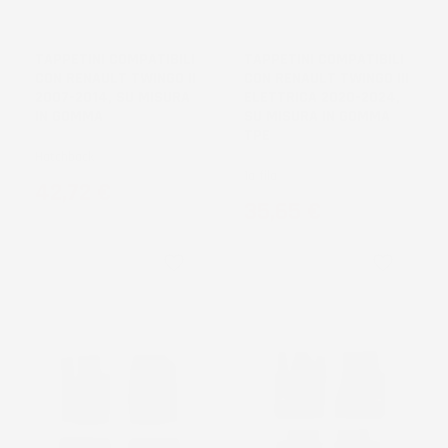
NON
DISPONIBILE
TAPPETINI COMPATIBILI
TAPPETINI COMPATIBILI
CON RENAULT TWINGO II
CON RENAULT TWINGO III
2007-2014, SU MISURA
ELETTRICA 2020-2024,
IN GOMMA
SU MISURA IN GOMMA
TPE
Hatchback
1a fila
Prezzo
42,72 €
Prezzo
35,65 €
favorite_border
favorite_border