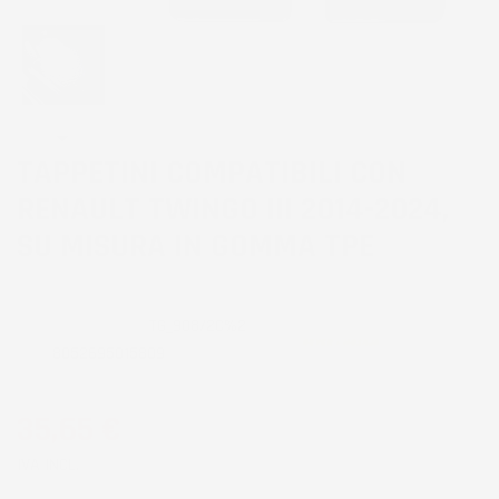
TAPPETINI COMPATIBILI CON
RENAULT TWINGO III 2014-2024,
SU MISURA IN GOMMA TPE
CODICE PRODOTTO:
TG_908/2C%2
EAN:
8052695015809
35,65 €
IVA INCL.