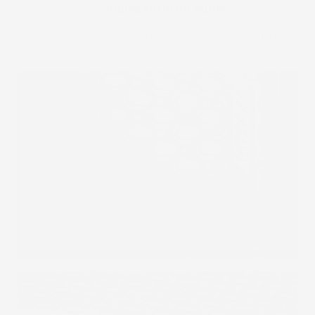
I tappetini sono
molto facili da pulire
: basterà
strofinarli con un panno o risciacquare
semplicemente con acqua, non richiedendo alcuna
manutenzione aggiuntiva o specifica.