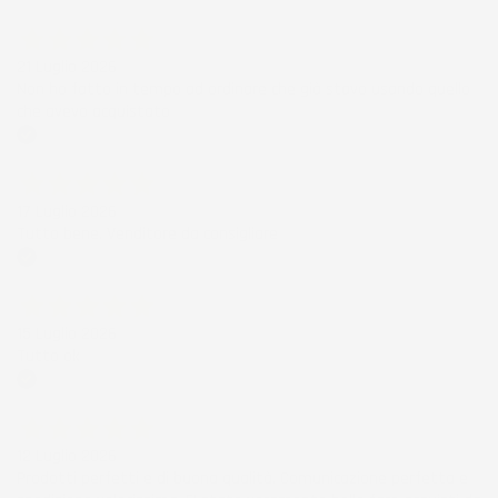
Acquirente verificato
21 Luglio 2026
Non ho fatto in tempo ad ordinare che già stavo usando quello
che avevo acquistato
Acquirente verificato
17 Luglio 2026
Tutto bene. Venditore da consigliare
Acquirente verificato
15 Luglio 2026
Tutto ok
Acquirente verificato
12 Luglio 2026
Prodotti perfetti e di buona qualità. Comunicazione perfetta e