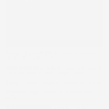
Prodotto Classe PREMIUM:
Creato con materiali
di altissima qualità TPE.
Bordo alto in 3D:
protegge la tappezzeria originale
dalla fuoriuscita di acqua, fango e sporco.
Design:
Moderno e originale, rinnoverà la tua auto.
Misurato a laser:
garanzia di un'adattabilità
perfetta.
Superficie antiscivolo:
sicurezza e comfort