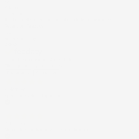
/5
43.853
recensioni
Il totale delle recensioni indicate include la somma di:
Recensioni Feedaty
185
Recensioni Ebay
43668
Le nostre recensioni a 4 e 5 stelle.
Clicca qui per leggerle tutte >
Precedente
Successivo
4 Giorni Fa
Spedizione veloce Tappetini top
Acquirente verificato
7 Giorni Fa
Merce ok e spedizione veloce complimenti.