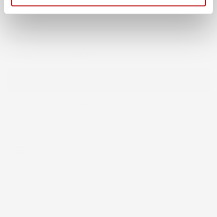
Colore
Nero
Marchio
IMJ-Global
Brand
No. 77
Compatibilità
Hyundai Santa Fe III
Paese Di
Polonia
Produzione
Commenti (0)
Ancora nessuna recensione da parte degli utenti.