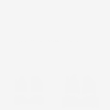
10 altri prodotti della stessa categoria:
favorite_border
favorite_border