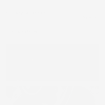
eccellente per anni.
Sicurezza e comfort:
progettati con la massima
cura grazie al materiale ulteriormente
rinforzato
,
al fissaggio semplice e la struttura interna
antiscivolo. Il materiale non si consuma nel tempo
e
non si deforma
verso l'interno, garantendo
sicurezza e comfort allo stesso tempo.