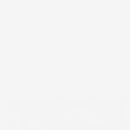
ottimale nella guida.
Bottoni di fissaggio:
garantiscono stabilità del
tappetino e maggiore sicurezza.
Miglior prezzo:
Il rapporto qualità/prezzo è il
migliore sul mercato. Tappetini con una qualità
simile sono venduti a prezzi indiscutibilmente
superiori.
Una perfetta protezione contro lo sporco - I
tappetini per auto
No.
77
hanno i bordi più alti -
fino a
4 cm
, garantiscono che la sporcizia
accumulata all'interno del tappetino non fuoriesca.
Grazie a questo la tua auto sarà
sempre protetta
da elementi indesiderati.