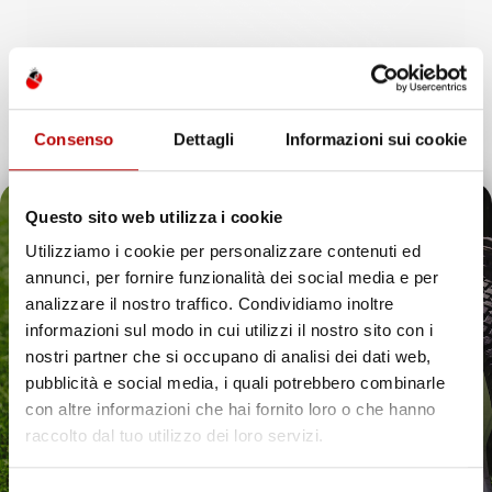
Consenso
Dettagli
Informazioni sui cookie
Questo sito web utilizza i cookie
Utilizziamo i cookie per personalizzare contenuti ed
annunci, per fornire funzionalità dei social media e per
Il tuo 5% di benvenuto
analizzare il nostro traffico. Condividiamo inoltre
INFORMAZIONI AGGIUNTIVE
informazioni sul modo in cui utilizzi il nostro sito con i
è già pronto!
nostri partner che si occupano di analisi dei dati web,
pubblicità e social media, i quali potrebbero combinarle
Compatibilita
Hyundai Santa Fe III
con altre informazioni che hai fornito loro o che hanno
raccolto dal tuo utilizzo dei loro servizi.
Marca
Hyundai