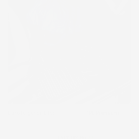
Durata garantita:
il materiale
TPE Premium
ha
un'altissima qualità, resistente agli agenti chimici,
ai raggi UV e all'abrasione, mantenendo la sua
flessibilità con le variazioni di temperatura,
rendendo i tappetini
FROGUM No.
77
una scelta