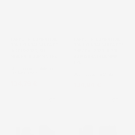
NON
DISPONIBILE
TAPPETINI COMPATIBILI
TAPPETINI COMPATIBILI
CON HYUNDAI SANTA FE
CON HYUNDAI SANTA FE V
IV 2018-2023, SU
PHEV DAL 2023 IN POI,
MISURA IN GOMMA TPE
SU MISURA IN GOMMA
TPE
SUV, non compatibile con
versione Hybrid
SUV, 7 posti, 1° e 2° fila
Prezzo
104,79 €
Prezzo
104,94 €
favorite_border
favorite_border