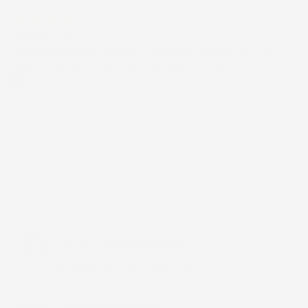
Acquirente verificato
28 Giugno 2026
Prodotto abbastanza buono da migliorare la robustezza del
telaio un po' debole per il resto funziona bene al momento.
Acquirente verificato
Chiamaci:
+39 393 803 8255
LUN-VEN 9:00-12:00 / 14:00-17:00
E-mail:
ac@imjglobal.it