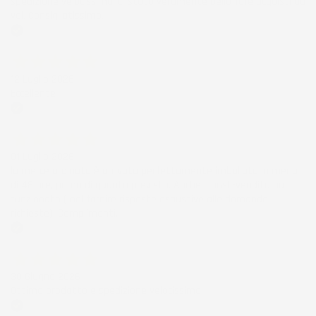
spedizione velocissima. E' stato veramente bello fare acquisti da
voi. Consigliatissimo.
Acquirente verificato
12 Luglio 2026
Eccellente
Acquirente verificato
01 Luglio 2026
la merce ordinata è arrivata perfettamente imballata in meno
di 48 ore, prima di quanto previsto. Anche il post-vendita ha
funzionato ( nel fornire risposte esaustive alle domande
richieste). Complimenti.
Acquirente verificato
30 Giugno 2026
Ottimo prodotto e spedizione velocissima