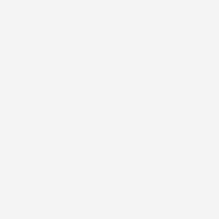
Design
moderno e qualità premium:
un set di
tappetini per auto che ti aiuteranno a mantenerla
in ordine, diventando un elemento elegante e
funzionale per ogni stagione.
Grazie alla
scansione interna dell'auto
, il
tappetino
No.
77
si adatta
perfettamente
al
pianale fornendo una protezione completa del
rivestimento.
Eccellente protezione contro lo sporco:
un bordo
tridimensionale alto,
fino a 4 cm
, una struttura
moderna e profonda, assicura che sabbia, neve,
fango e acqua accumulati sul tappeto non
macchino la tappezzeria, mantenendo l'interno
della tua auto perfettamente pulito.