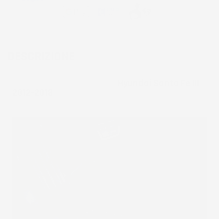
DESCRIZIONE
Un tappetino in gomma per
Hyundai Santa Fe III
2012-2018
professionale come il nostro trattiene
lo sporco, i liquidi e la sabbia nella sua struttura.