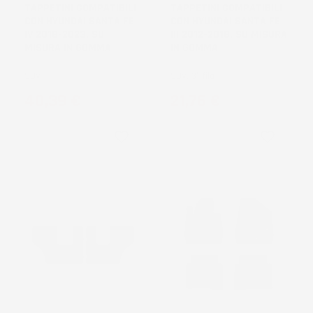
TAPPETINI COMPATIBILI
TAPPETINI COMPATIBILI
CON HYUNDAI SANTA FE
CON HYUNDAI SANTA FE
IV 2018-2023, SU
III 2012-2018, SU MISURA
MISURA IN GOMMA
IN GOMMA
SUV
SUV, 3° fila
Prezzo
Prezzo
40,39 €
21,76 €
favorite_border
favorite_border