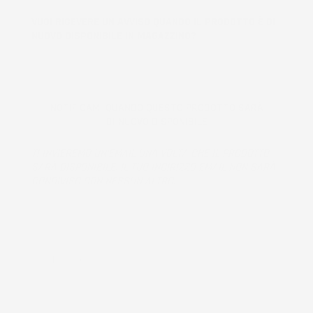
VUOI RICEVERE UN AVVISO QUANDO IL PRODOTTO È DI
NUOVO DISPONIBILE IN MAGAZZINO?
NOTIFICAMI QUANDO QUESTO PRODOTTO SARÀ
DI NUOVO DISPONIBILE
TI INVIEREMO UN'EMAIL UNA VOLTA CHE IL PRODOTTO
SARÀ DISPONIBILE. IL TUO INDIRIZZO EMAIL NON SARÀ
CONDIVISO CON NESSUN ALTRO.
Prodotto esaurito, non disponibile per la spedizione.
QUANTITÀ
AGGIUNGI AL CARRELLO