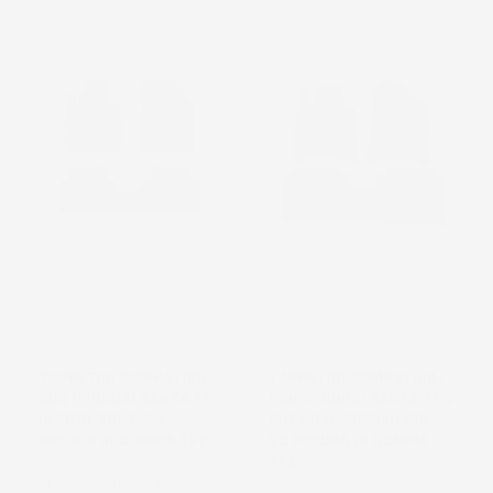
NON
NON
DISPONIBILE
DISPONIBILE
TAPPETINI COMPATIBILI
TAPPETINI COMPATIBILI
CON HYUNDAI SANTA FE
CON HYUNDAI SANTA FE V
IV 2018-2023, SU
PHEV DAL 2023 IN POI,
MISURA IN GOMMA TPE
SU MISURA IN GOMMA
TPE
SUV, non compatibile con