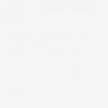
TAPPETINI COMPATIBILI CON
HYUNDAI SANTA FE III 2012-2018,
SU MISURA IN GOMMA TPE
CODICE PRODOTTO:
TF_77409903%1
EAN:
8052695036668
55,22 €
IVA INCL.