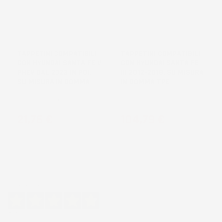
NON
NON
DISPONIBILE
DISPONIBILE
TAPPETINI COMPATIBILI
TAPPETINI COMPATIBILI
CON HYUNDAI SANTA FE V
CON HYUNDAI SANTA FE
PHEV DAL 2023 IN POI,
III 2012-2018, SU MISURA
SU MISURA IN GOMMA
IN GOMMA TPE
SUV, 7 posti, 3° fila
SUV
Prezzo
Prezzo
21,76 €
104,79 €
Eccellente
4,7