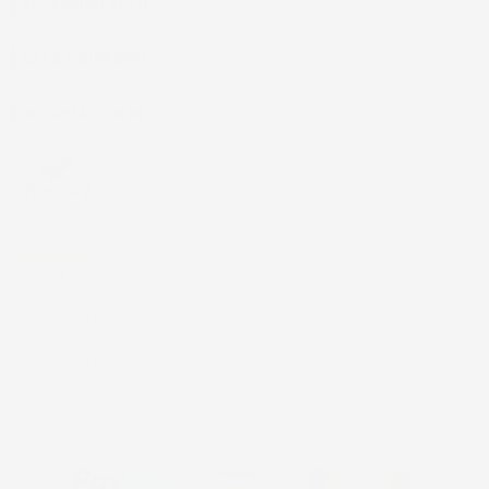
ACCESSORI AUTO

CASA E GIARDINO

INFORMAZIONI NEGOZIO
4,7
/5
43.853
Il totale delle recensioni indicate include la somma di:
Recensioni Feedaty
185
Recensioni Ebay
43668