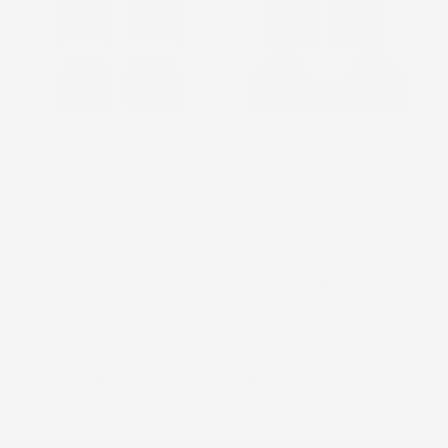
NON
DISPONIBILE
TAPPETINI COMPATIBILI
TAPPETINI COMPATIBILI
CON HYUNDAI SANTA FE V
CON HYUNDAI SANTA FE
PHEV DAL 2023 IN POI,
III 2012-2018, SU MISURA
SU MISURA IN GOMMA
IN GOMMA
SUV, 7 posti, 1° e 2° fila
SUV, 1° e 2° fila
Prezzo
Prezzo
42,72 €
42,72 €
favorite_border
favorite_border