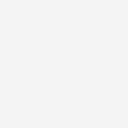
NEWSLETTER
*Accetto i termini di utilizzo generali e la politica sulla
privacy.
Facebook
IL TUO ACCOUNT

LA NOSTRA AZIENDA
