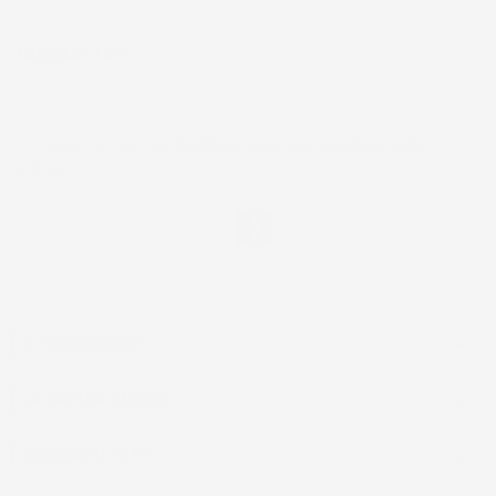
NEWSLETTER
*Accetto i termini di utilizzo generali e la politica sulla
privacy.
Facebook
IL TUO ACCOUNT

LA NOSTRA AZIENDA

ACCESSORI AUTO
