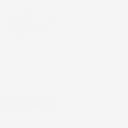
DISPONIBILE
VASCA BAULE
COMPATIBILE CON VOLVO
S90 HYBRID DAL 2016 IN
POI, SU MISURA IN
GOMMA TPE
Berlina
Prezzo
37,97 €
Eccellente
4,7
/5
43.853