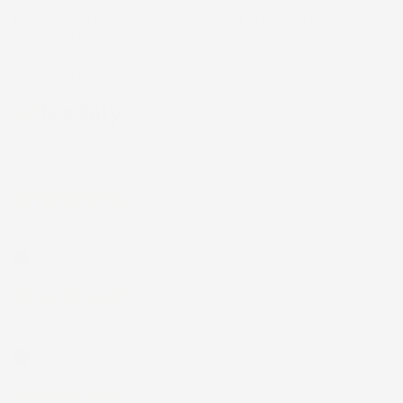
recensioni
Il totale delle recensioni indicate include la somma di:
Recensioni Feedaty
185
Recensioni Ebay
43668
Le nostre recensioni a 4 e 5 stelle.
Clicca qui per leggerle tutte >
Precedente
Successivo
4 Giorni Fa
Spedizione veloce Tappetini top
Acquirente verificato
7 Giorni Fa
Merce ok e spedizione veloce complimenti.
Acquirente verificato