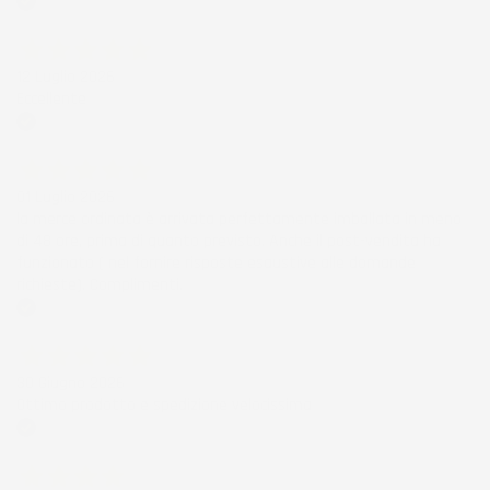
Acquirente verificato
12 Luglio 2026
Eccellente
Acquirente verificato
01 Luglio 2026
la merce ordinata è arrivata perfettamente imballata in meno
di 48 ore, prima di quanto previsto. Anche il post-vendita ha
funzionato ( nel fornire risposte esaustive alle domande
richieste). Complimenti.
Acquirente verificato
30 Giugno 2026
Ottimo prodotto e spedizione velocissima
Acquirente verificato