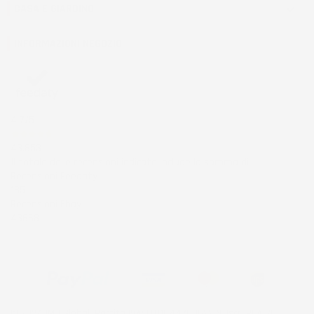
CASA E GIARDINO

INFORMAZIONI NEGOZIO
4,7
/5
43.853
Il totale delle recensioni indicate include la somma di:
Recensioni Feedaty
185
Recensioni Ebay
43668
© 2024 IMJ Global. Partita IVA: IT01544750522 N. Iscr. REA SI-