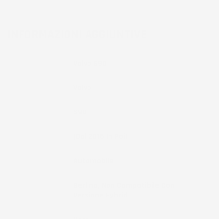
INFORMAZIONI AGGIUNTIVE
Compatibilita
Volvo S90
Marca
Volvo
Modello
S90
Anno
(dal 2016 In Poi)
Tipo Veicolo
Automobile
Note
Berlina, Non Compatibile Con
Versione Hybrid