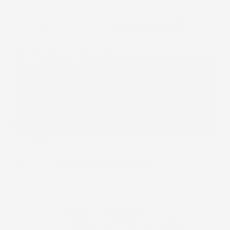
garantiscono che la sporcizia accumulata
all'interno della vasca non fuoriesca. Grazie a
questo la tua auto sarà
sempre protetta
da
elementi indesiderati.
Soluzioni funzionali e pratiche - La vasca baule
Dry
Zone
è
leggera ed antiscivolo
, grazie a
questo rimane salda sul pavimento, mantenendo il
bagagliaio pulito e in ordine applicandosi con
facilità.
Materiale
durevole
e
resistente:
la vasca baule è
realizzata con
materiale TPE di altissima