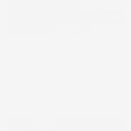
Il
bordo alto circa 3,5 cm
del tappetino
Dry
Zone
trattiene efficacemente lo sporco, proteggendo il
rivestimento. E' flessibile e
facile da pulire
, ad
esempio con un idropulitrice.
Sicuro ed inodore
- La vasca baule
Dry
Zone
è
ecologica
e realizzata con
materiali riciclati al
100%
con attenzione alla sicurezza dei nostri
clienti.
Non contiene
sostanze nocive per la
salute. L'utilizzo di tecnologie innovative ha
permesso di
eliminare l'odore sgradevole
del
materiale sintetico.