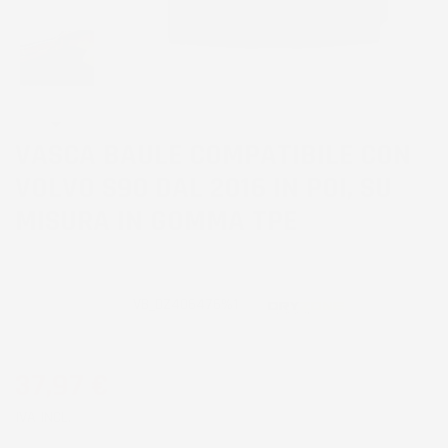
VASCA BAULE COMPATIBILE CON
VOLVO S90 DAL 2016 IN POI, SU
MISURA IN GOMMA TPE
CODICE PRODOTTO:
VB_DZ406476%1
37,97 €
IVA INCL.