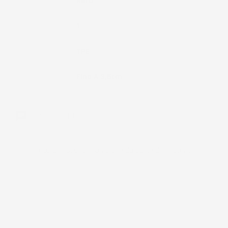
Colore
Nero
Pezzi
1
Materiale
TPE
Bordo
Fino A 3,5cm
Commenti (0)
Ancora nessuna recensione da parte degli utenti.