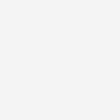
1 altri prodotti della stessa categoria:
favorite_border
NON