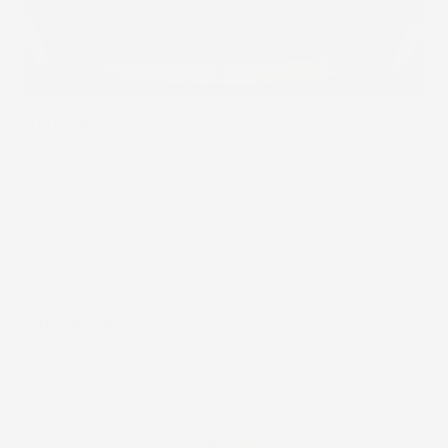
Bordo alto:
protegge la tappezzeria originale del
bagagliaio dalla fuoriuscita di acqua oppure fango.
Senza Odore:
La vasca baule non emette odore
fastidioso di gomma come altre vasche di qualità
più bassa.
Altissima qualità:
Gomma in TPE e LDPE
garantisce una lunga durata della vasca.
Miglior prezzo:
Il rapporto qualità/prezzo è il
migliore sul mercato. Vasche baule con una
qualità simile vengono vendute a prezzi
indiscutibilmente superiori.
Una perfetta protezione contro lo sporco - Le
vasche baule per auto
Dry
Zone
hanno bordi che