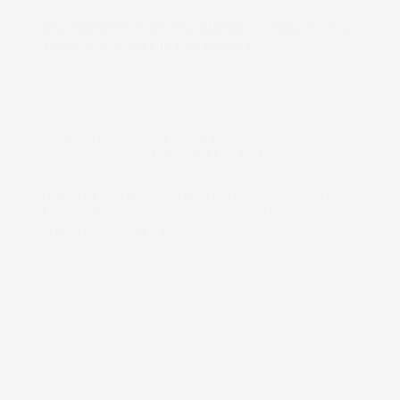
VUOI RICEVERE UN AVVISO QUANDO IL PRODOTTO È DI
NUOVO DISPONIBILE IN MAGAZZINO?
NOTIFICAMI QUANDO QUESTO PRODOTTO SARÀ
DI NUOVO DISPONIBILE
TI INVIEREMO UN'EMAIL UNA VOLTA CHE IL PRODOTTO
SARÀ DISPONIBILE. IL TUO INDIRIZZO EMAIL NON SARÀ
CONDIVISO CON NESSUN ALTRO.
Prodotto esaurito, non disponibile per la spedizione.
QUANTITÀ
AGGIUNGI AL CARRELLO