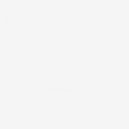
28 Giugno 2026
Prodotto abbastanza buono da migliorare la robustezza del
telaio un po' debole per il resto funziona bene al momento.
Acquirente verificato
Chiamaci:
+39 393 803 8255
LUN-VEN 9:00-12:00 / 14:00-17:00
E-mail:
ac@imjglobal.it