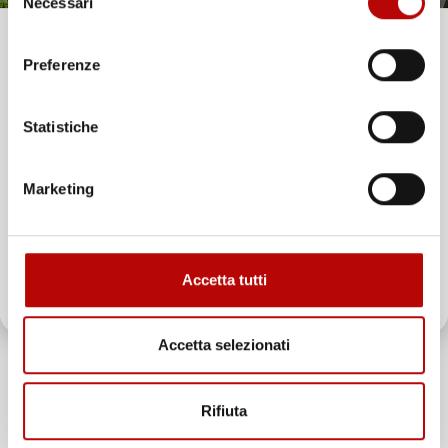
Necessari
del
consenso
Unisciti alla nostra community e ricevi in anteprima
Preferenze
offerte esclusive, novità e consigli!
Statistiche
Email
Marketing
ATTIVA LO SCONTO!
Accetta tutti
Oltre 2000 clienti già iscritti.
Accetta selezionati
Rifiuta