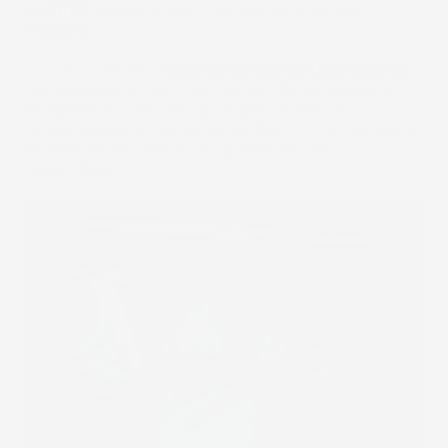
qualità
, prodotto con il composto originale
FroGum
.
La vasca baule è
resistente alla deformazione
,
mantenendo la sua flessibilità alle variazioni di
temperatura, resiste agli agenti chimici e
all'abrasione. La vasca baule
Dry
Zone
è una scelta
eccellente per anni ad un prezzo davvero
accessibile.