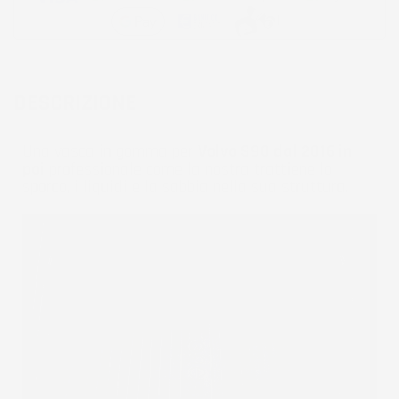
DESCRIZIONE
Una vasca in gomma per
Volvo S90 dal 2016 in
poi
professionale come la nostra trattiene lo
sporco, i liquidi e la sabbia nella sua struttura.