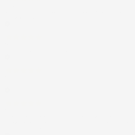
21 Luglio 2026
Non ho fatto in tempo ad ordinare che già stavo usando quello
che avevo acquistato
Acquirente verificato
17 Luglio 2026
Tutto bene. Venditore da consigliare
Acquirente verificato
15 Luglio 2026
Tutto ok
Acquirente verificato
12 Luglio 2026
Prodotti perfetti e di buona qualità. Comunicazione perfetta e
spedizione velocissima. E' stato veramente bello fare acquisti da
voi. Consigliatissimo.