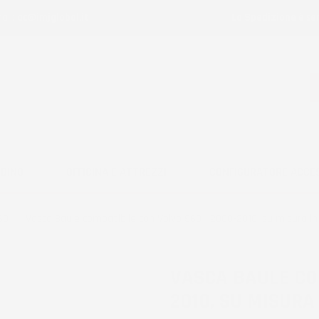
ail:
ac@imjglobal.it
La Spedizione è se
RDINO
OFFICINA E ATTREZZI
CONFIGURATORE ACCE
60
Vasca Baule compatibile con Volvo S60 I 2000-2010, su misura 
VASCA BAULE CO
2010, SU MISURA