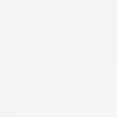
ntenendo
te agli
e
è una
bile.
Il
bordo alto circa 3,5 cm
del tappetino
Dry