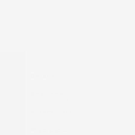
ssionale come la nostra trattiene lo sporco, i liquidi e la
Bordo alto:
protegge la tappezzeria original
dalla fuoriuscita di acqua oppure fango.
Senza Odore:
La vasca baule non emette od
gomma come altre vasche di qualità più bas
Altissima qualità:
Gomma in TPE e LDPE ga
durata della vasca.
Miglior prezzo:
Il rapporto qualità/prezzo è 