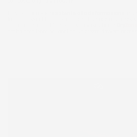
composto originale
FroGum
.
La vasca baule è
resistente alla deformazione
, ma
la sua flessibilità alle variazioni di temperatura, resis
agenti chimici e all'abrasione. La vasca baule
Dry
Zon
scelta eccellente per anni ad un prezzo davvero accessi