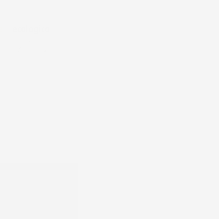
imento. E' flessibile
itrice.
e
è
ecologica
e
n attenzione alla
stanze nocive per la
a permesso di
 sintetico.