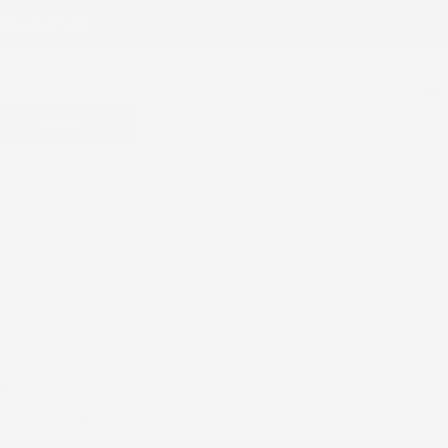
mpre Gratuita !
0
CERCA
ACCEDI
CARRELLO
SSORI AUTO
KNOWLEDGE BASE
in Gomma TPE
MPATIBILE CON VOLVO S60 I 2000-
 IN GOMMA TPE