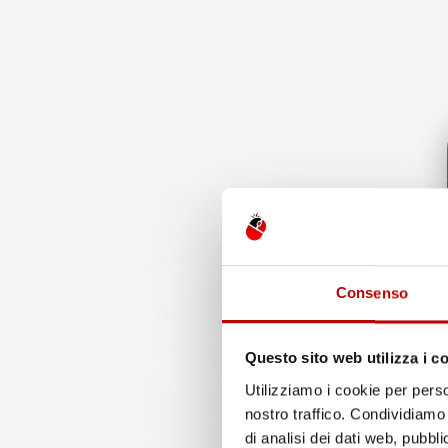
Una perfetta protezione contro lo sporco - Le vasche 
accumulata all'interno della vasca non fuoriesca. Gra
Consenso
Questo sito web utilizza i c
Utilizziamo i cookie per perso
nostro traffico. Condividiamo 
di analisi dei dati web, pubbl