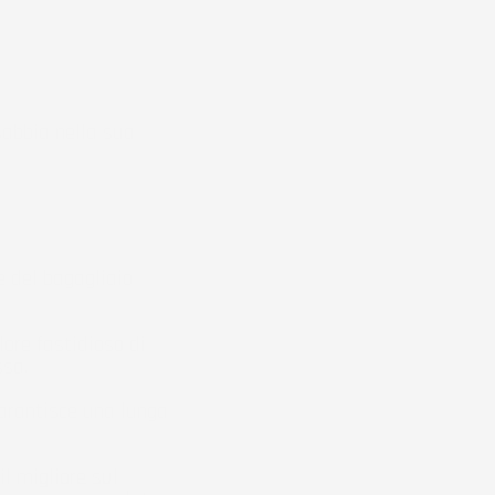
 sabbia nella sua
e del bagagliaio
ore fastidioso di
sa.
rantisce una lunga
il migliore sul