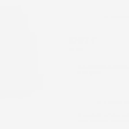
CODICE PRODOTTO:
VB_DZ405530
37,97 €
IVA INCL.
VUOI RICEVERE UN AVVISO 
MAGAZZINO?
NOTIFICAMI QUA
TI INVIEREMO UN'EMAIL UNA
EMAIL NON SARÀ CONDIVIS