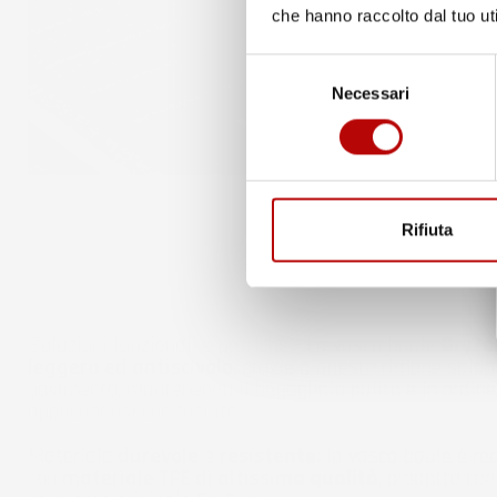
che hanno raccolto dal tuo uti
Selezione
Necessari
del
consenso
Rifiuta
Soluzioni funzionali e pratiche - La vasca baule
Dry
Zo
leggera ed antiscivolo
, grazie a questo rimane salda
pavimento, mantenendo il bagagliaio pulito e in ordine
applicandosi con facilità.
Materiale
durevole
e
resistente:
la vasca baule è re
con
materiale TPE di altissima qualità
, prodotto con 