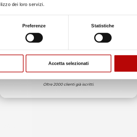
lizzo dei loro servizi.
Unisciti alla nostra community e ricevi in anteprima
offerte esclusive, novità e consigli!
Preferenze
Statistiche
Email
Accetta selezionati
ATTIVA LO SCONTO!
Oltre 2000 clienti già iscritti.
ne
è
 sul
alizzata
il