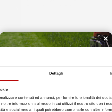
mercato. Vasche baule con una qualità simi
prezzi indiscutibilmente superiori.
baule per auto
Dry
Zone
hanno bordi che garantiscono che la
zie a questo la tua auto sarà
sempre protetta
da element
Il tuo 5% di benvenuto
è già pronto!
Dettagli
ookie
nalizzare contenuti ed annunci, per fornire funzionalità dei socia
inoltre informazioni sul modo in cui utilizzi il nostro sito con i n
icità e social media, i quali potrebbero combinarle con altre inform