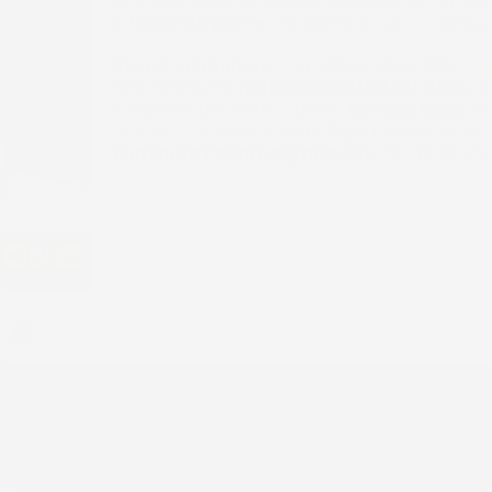
efficacemente lo sporco, proteggendo il rivest
e
facile da pulire
, ad esempio con un idropul
Sicuro ed inodore
- La vasca baule
Dry
Zon
realizzata con
materiali riciclati al 100%
co
sicurezza dei nostri clienti.
Non contiene
so
salute. L'utilizzo di tecnologie innovative h
eliminare l'odore sgradevole
del materiale