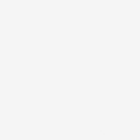
e per la spedizione.
favorite_border
AGGIUNGI AL CARRELLO

Non disponibile
Garanzia
Pagamenti
Reso 30 giorni
Italiana
Sicuri