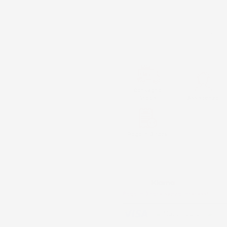
Prodotto esaurito, non disponibil
QUANTITÀ
Consegna
Gratis
Assistenza
Paga in 3 rate
Metodi di pagamento accettati:
Paga in 3 rate senza interessi