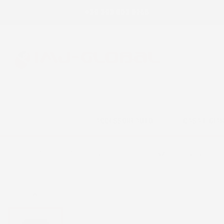
Chiamaci:
+39 393 803 8255
E-m
ACCESSORI AUTO
CASA E GIA
Home
Accessori Auto
Vasche baule
Dryzone
Volvo
S
NON DISPONIBILE