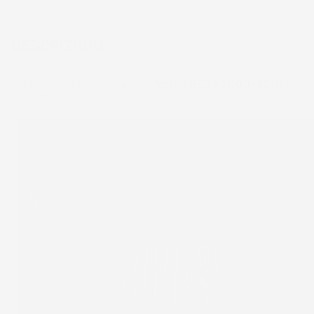
DESCRIZIONE
Una vasca in gomma per
Volvo S60 I 2000-2010
profe
struttura.