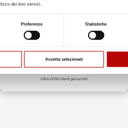
lizzo dei loro servizi.
Unisciti alla nostra community e ricevi in anteprima
offerte esclusive, novità e consigli!
Preferenze
Statistiche
Email
Accetta selezionati
ATTIVA LO SCONTO!
Oltre 2000 clienti già iscritti.
ne
è
 sul
alizzata
il