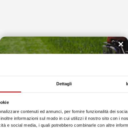
mercato. Vasche baule con una qualità simi
prezzi indiscutibilmente superiori.
baule per auto
Dry
Zone
hanno bordi che garantiscono che la
zie a questo la tua auto sarà
sempre protetta
da element
Il tuo 5% di benvenuto
è già pronto!
Dettagli
ookie
nalizzare contenuti ed annunci, per fornire funzionalità dei socia
inoltre informazioni sul modo in cui utilizzi il nostro sito con i n
icità e social media, i quali potrebbero combinarle con altre inform