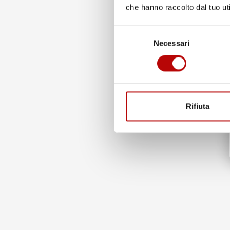
che hanno raccolto dal tuo uti
Selezione
Necessari
del
consenso
Rifiuta
Soluzioni funzionali e pratiche - La vasca baule
Dry
Zo
leggera ed antiscivolo
, grazie a questo rimane salda
pavimento, mantenendo il bagagliaio pulito e in ordine
applicandosi con facilità.
Materiale
durevole
e
resistente:
la vasca baule è re
con
materiale TPE di altissima qualità
, prodotto con 