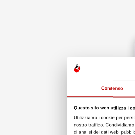
Una perfetta protezione contro lo sporco - Le vasche 
accumulata all'interno della vasca non fuoriesca. Gra
Consenso
Questo sito web utilizza i c
Utilizziamo i cookie per perso
nostro traffico. Condividiamo 
di analisi dei dati web, pubbl