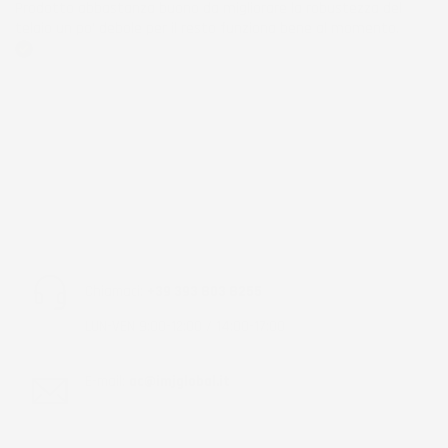
Prodotto abbastanza buono da migliorare la robustezza del
telaio un po' debole per il resto funziona bene al momento.
Acquirente verificato
Chiamaci:
+39 393 803 8255
LUN-VEN 9:00-12:00 / 14:00-17:00
E-mail:
ac@imjglobal.it