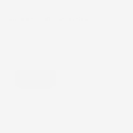
1 altri prodotti della stessa categoria:
favorite_border
NON
DISPONIBILE