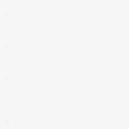
Non ho fatto in tempo ad ordinare che già stavo usando quello
che avevo acquistato
Acquirente verificato
17 Luglio 2026
Tutto bene. Venditore da consigliare
Acquirente verificato
15 Luglio 2026
Tutto ok
Acquirente verificato
12 Luglio 2026
Prodotti perfetti e di buona qualità. Comunicazione perfetta e
spedizione velocissima. E' stato veramente bello fare acquisti da
voi. Consigliatissimo.
Acquirente verificato