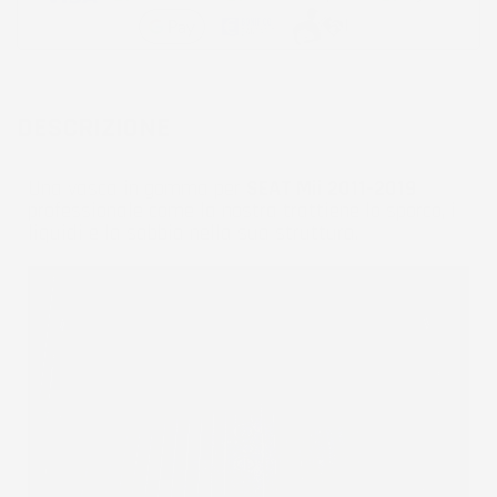
DESCRIZIONE
Una vasca in gomma per
SEAT Mii 2011-2019
professionale come la nostra trattiene lo sporco, i
liquidi e la sabbia nella sua struttura.