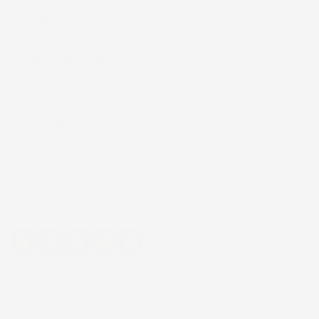
VASCA BAULE
COMPATIBILE CON SEAT
MII 2011-2019, SU
MISURA IN GOMMA TPE
Hatchback, bagagliaio
superiore
Prezzo
33,79 €
Eccellente
4,7
/5
43.853
recensioni
Il totale delle recensioni indicate include la somma di: