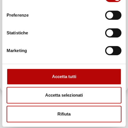
consenso
Unisciti alla nostra community e ricevi in anteprima
Preferenze
offerte esclusive, novità e consigli!
Statistiche
Email
Marketing
ATTIVA LO SCONTO!
Accetta tutti
Oltre 2000 clienti già iscritti.
Accetta selezionati
Rifiuta