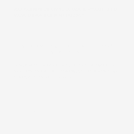
VUOI RICEVERE UN AVVISO QUANDO IL PRODOTTO È DI
NUOVO DISPONIBILE IN MAGAZZINO?
NOTIFICAMI QUANDO QUESTO PRODOTTO SARÀ
DI NUOVO DISPONIBILE
TI INVIEREMO UN'EMAIL UNA VOLTA CHE IL PRODOTTO
SARÀ DISPONIBILE. IL TUO INDIRIZZO EMAIL NON SARÀ
CONDIVISO CON NESSUN ALTRO.
Prodotto esaurito, non disponibile per la spedizione.
QUANTITÀ
AGGIUNGI AL CARRELLO