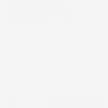
Il
bordo alto circa 3,5 cm
del tappetino
Dry
Zone
trattiene efficacemente lo sporco, proteggendo il
rivestimento. E' flessibile e
facile da pulire
, ad
esempio con un idropulitrice.
Sicuro ed inodore
- La vasca baule
Dry
Zone
è
ecologica
e realizzata con
materiali riciclati al
100%
con attenzione alla sicurezza dei nostri
clienti.
Non contiene
sostanze nocive per la
salute. L'utilizzo di tecnologie innovative ha
permesso di
eliminare l'odore sgradevole
del
materiale sintetico.