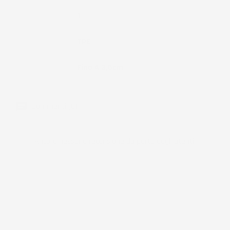
Pezzi
1
Materiale
TPE
Bordo
Fino A 3,5cm
Commenti (0)
Ancora nessuna recensione da parte degli utenti.