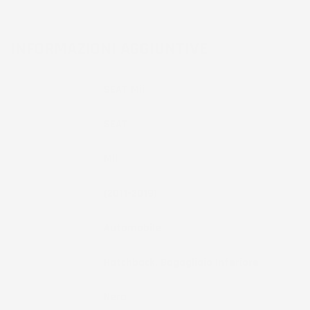
INFORMAZIONI AGGIUNTIVE
Compatibilita
SEAT Mii
Marca
SEAT
Modello
Mii
Anno
(2011-2019)
Tipo Veicolo
Automobile
Note
Hatchback, Bagagliaio Inferiore
Colore
Nero