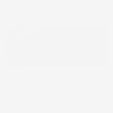
garantiscono che la sporcizia accumulata
all'interno della vasca non fuoriesca. Grazie a
questo la tua auto sarà
sempre protetta
da
elementi indesiderati.
Soluzioni funzionali e pratiche - La vasca baule
Dry
Zone
è
leggera ed antiscivolo
, grazie a
questo rimane salda sul pavimento, mantenendo il
bagagliaio pulito e in ordine applicandosi con
facilità.
Materiale
durevole
e
resistente:
la vasca baule è
realizzata con
materiale TPE di altissima