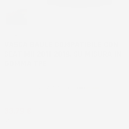
VASCA BAULE COMPATIBILE CON
SEAT MII 2011-2019, SU MISURA IN
GOMMA TPE
CODICE PRODOTTO:
VB_DZ549789%3
33,79 €
IVA INCL.