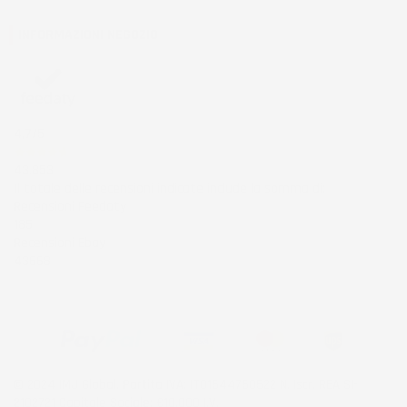
INFORMAZIONI NEGOZIO
4,7
/5
43.853
Il totale delle recensioni indicate include la somma di:
Recensioni Feedaty
185
Recensioni Ebay
43668
© 2024 IMJ Global. Partita IVA: IT01544750522 N. Iscr. REA SI-
2102721 Capitale Sociale: €10.000 I.V.