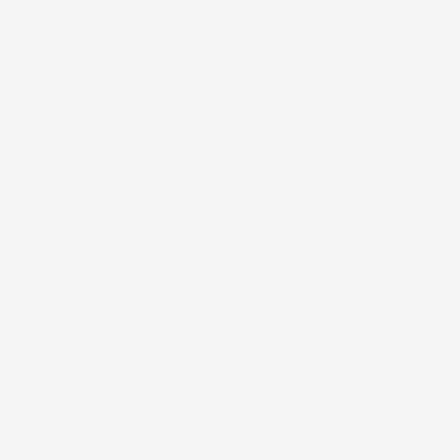
qualità
, prodotto con il composto originale
FroGum
.
La vasca baule è
resistente alla deformazione
,
mantenendo la sua flessibilità alle variazioni di
temperatura, resiste agli agenti chimici e
all'abrasione. La vasca baule
Dry
Zone
è una scelta
eccellente per anni ad un prezzo davvero
accessibile.