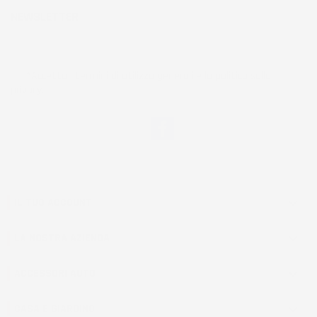
NEWSLETTER
*Accetto i termini di utilizzo generali e la politica sulla
privacy.
Facebook
IL TUO ACCOUNT

LA NOSTRA AZIENDA

ACCESSORI AUTO

CASA E GIARDINO
