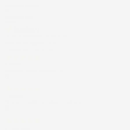
Recensioni Feedaty
185
Recensioni Ebay
43668
Le nostre recensioni a 4 e 5 stelle.
Clicca qui per leggerle tutte >
Precedente
Successivo
4 Giorni Fa
Spedizione veloce Tappetini top
Acquirente verificato
7 Giorni Fa
Merce ok e spedizione veloce complimenti.
Acquirente verificato
21 Luglio 2026