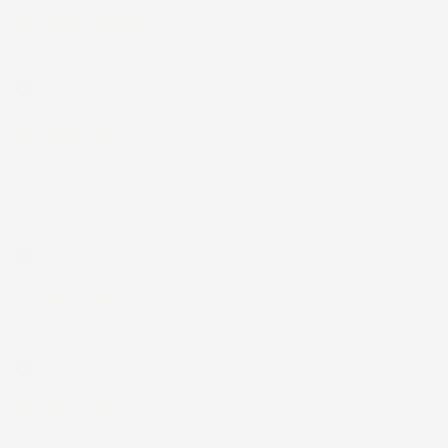
12 Luglio 2026
Eccellente
Acquirente verificato
01 Luglio 2026
la merce ordinata è arrivata perfettamente imballata in meno
di 48 ore, prima di quanto previsto. Anche il post-vendita ha
funzionato ( nel fornire risposte esaustive alle domande
richieste). Complimenti.
Acquirente verificato
30 Giugno 2026
Ottimo prodotto e spedizione velocissima
Acquirente verificato
28 Giugno 2026