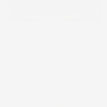
Bordo alto:
protegge la tappezzeria originale del
bagagliaio dalla fuoriuscita di acqua oppure fango.
Senza Odore:
La vasca baule non emette odore
fastidioso di gomma come altre vasche di qualità
più bassa.
Altissima qualità:
Gomma in TPE e LDPE
garantisce una lunga durata della vasca.
Miglior prezzo:
Il rapporto qualità/prezzo è il
migliore sul mercato. Vasche baule con una
qualità simile vengono vendute a prezzi
indiscutibilmente superiori.
Una perfetta protezione contro lo sporco - Le
vasche baule per auto
Dry
Zone
hanno bordi che