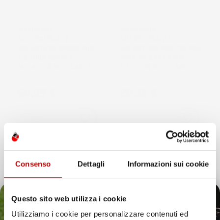
MASCHERA
MASCHERA
AUTOSCURANTE
AUTOSCURANTE
SALDATURA SMAW MIG
SALDATURA MIG TIG MAG
TIG 100X93MM 3
MMA 92,5X42,5MM
MODALITÀ REGOLABILE
1/10000S REGOLABILE
Prezzo
Prezzo
64,99 €
20,95 €
favorite_border
favorite_border
Consenso
Dettagli
Informazioni sui cookie
Questo sito web utilizza i cookie
Utilizziamo i cookie per personalizzare contenuti ed