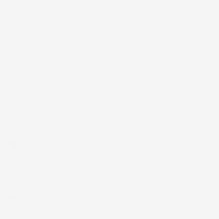
recensioni
Il totale delle recensioni indicate include la somma di:
Recensioni Feedaty
185
Recensioni Ebay
43668
Le nostre recensioni a 4 e 5 stelle.
Clicca qui per leggerle tutte >
Precedente
Successivo
6 Giorni Fa
Spedizione veloce Tappetini top
Acquirente verificato
30 Luglio 2026
Merce ok e spedizione veloce complimenti.
Acquirente verificato