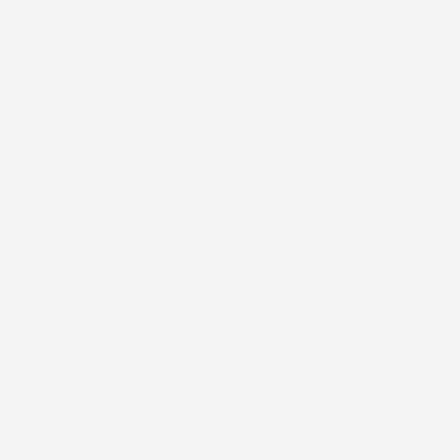
Uno speciale
sensore
posto nella cassetta del
vetrino
identifica automaticamente
l'inizio del
processo di saldatura, attivando la funzione di
auto oscuramento.
Dopo aver terminato il lavoro, il vetrino
ritorna
allo stato schiarito automaticamente.