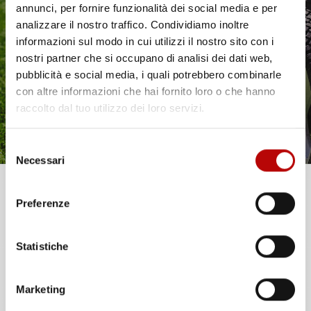
annunci, per fornire funzionalità dei social media e per
Il tuo 5% di benvenuto
analizzare il nostro traffico. Condividiamo inoltre
informazioni sul modo in cui utilizzi il nostro sito con i
è già pronto!
nostri partner che si occupano di analisi dei dati web,
NON
pubblicità e social media, i quali potrebbero combinarle
DISPONIBILE
con altre informazioni che hai fornito loro o che hanno
MASCHERA
MASCHERA
raccolto dal tuo utilizzo dei loro servizi.
AUTOSCURANTE
AUTOSCURANTE
SALDATURA MIG TIG MAG
SALDATURA MIG TIG MAG
MMA 100X93MM
MMA 93X43MM
Selezione
1/25000S 4 SENSORI
5/30000S REGOLABILE
Necessari
del
consenso
Unisciti alla nostra community e ricevi in anteprima
Prezzo
Prezzo
129,91 €
22,95 €
Preferenze
offerte esclusive, novità e consigli!
favorite_border
favorite_border
Statistiche
Email
Marketing