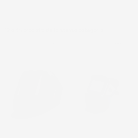
12 altri prodotti della stessa categoria:
favorite_border
favorite_border