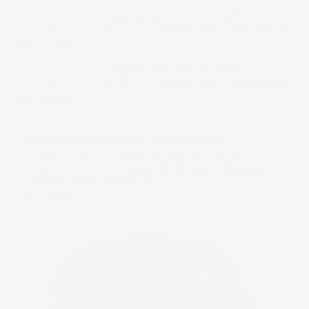
E' dotata di una
regolazione multistadio
che
consente di adattarla alle
dimensioni della testa
dell'utente.
E' dotata di una
regolazione multistadio
che
consente di adattarla alle
dimensioni della testa
dell'utente.
La maschera è dotata di interruttori:
di regolazione del
grado di oscuramento
di regolazione della
sensibilità dei fotosensori
di
selezione di tempo
per la modalità di
saldatura