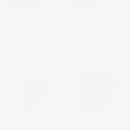
AUTOSCURANTE
AUTOSCURANTE
SALDATURA MIG TIG MAG
SALDATURA MIG TIG MAG
MMA 93X43MM
MMA 93X43MM
5/30000S REGOLABILE
5/30000S REGOLABILE
Prezzo
Prezzo
23,39 €
23,70 €
favorite_border
favorite_border