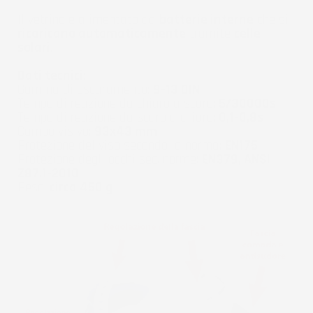
Il vetrino è alimentato da
batterie interne
che si
ricaricano automaticamente
tramite
celle
solari.
Dati tecnici:
Gamma di oscuramento:
9-13 DIN
Tempo di reazione da chiaro a scuro:
5/30000s
Tempo di reazione da scuro a chiaro:
0,1-0,8s
Campo visivo:
93x43 mm
Protezione del viso secondo la norma:
EN175
Protezione degli occhi sec. norme:
EN379, ANSI
Z87.1-2010
Peso:
circa 450 g