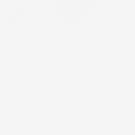
MASCHERA AUTOSCURANTE
SALDATURA MIG TIG MAG MMA
93X43MM 5/30000S REGOLABILE
CODICE PRODOTTO:
MP_M87012
23,39 €
IVA INCL.