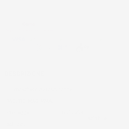
Metodi di pagamento accettati:
Paga in 3 rate senza interessi
DESCRIZIONE
La
maschera autoscurante
è adatta alla
saldatura con molti metodi di saldatura ad arco:
MIG, TIG, MAG, MMA.
Protegge
l'utente dalle
radiazioni
dannose
generate durante la saldatura e da
scintille
e
schizzi.