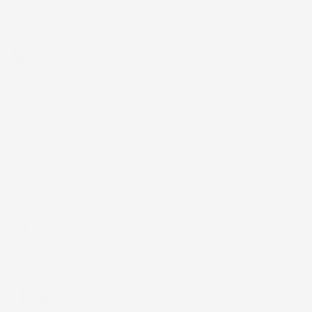
28 Giugno 2026
Prodotto abbastanza buono da migliorare la robustezza del
telaio un po' debole per il resto funziona bene al momento.
Acquirente verificato
Chiamaci:
+39 393 803 8255
LUN-VEN 9:00-12:00 / 14:00-17:00
E-mail:
ac@imjglobal.it