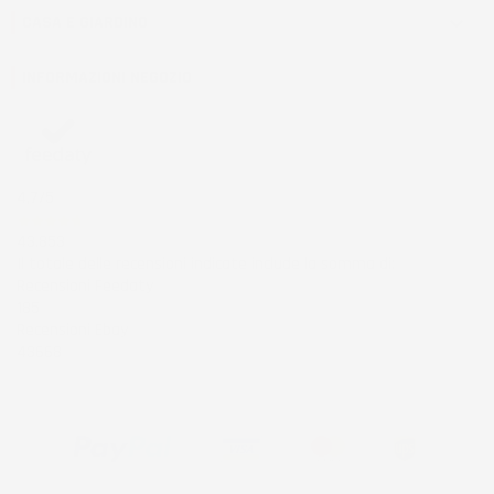
CASA E GIARDINO

INFORMAZIONI NEGOZIO
4,7
/5
43.853
Il totale delle recensioni indicate include la somma di:
Recensioni Feedaty
185
Recensioni Ebay
43668