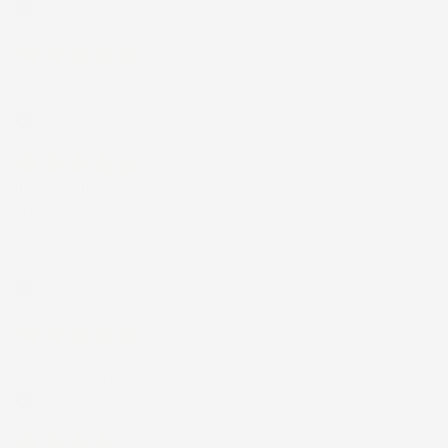
Acquirente verificato
12 Luglio 2026
Eccellente
Acquirente verificato
01 Luglio 2026
la merce ordinata è arrivata perfettamente imballata in meno
di 48 ore, prima di quanto previsto. Anche il post-vendita ha
funzionato ( nel fornire risposte esaustive alle domande
richieste). Complimenti.
Acquirente verificato
30 Giugno 2026
Ottimo prodotto e spedizione velocissima
Acquirente verificato