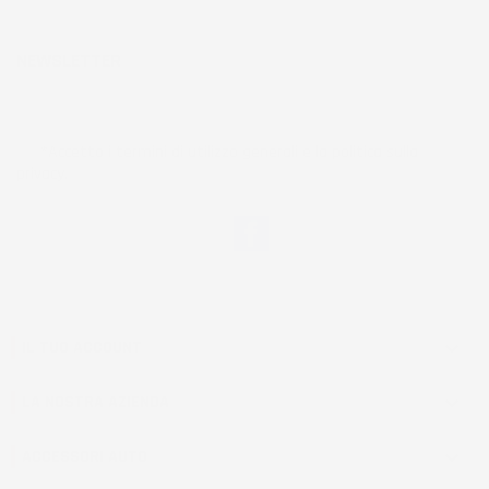
NEWSLETTER
*Accetto i termini di utilizzo generali e la politica sulla
privacy.
Facebook
IL TUO ACCOUNT

LA NOSTRA AZIENDA

ACCESSORI AUTO
