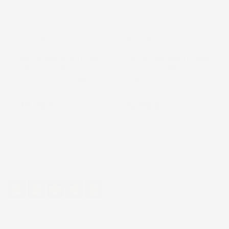
NON
NON
DISPONIBILE
DISPONIBILE
MASCHERA
MASCHERA
AUTOSCURANTE
AUTOSCURANTE
SALDATURA MIG TIG MAG
SALDATURA MIG TIG MAG
MMA 93X43MM
MMA 93X43MM
5/30000S REGOLABILE
5/30000S REGOLABILE
Prezzo
Prezzo
23,39 €
22,92 €
Eccellente
4,7
/5
43.853