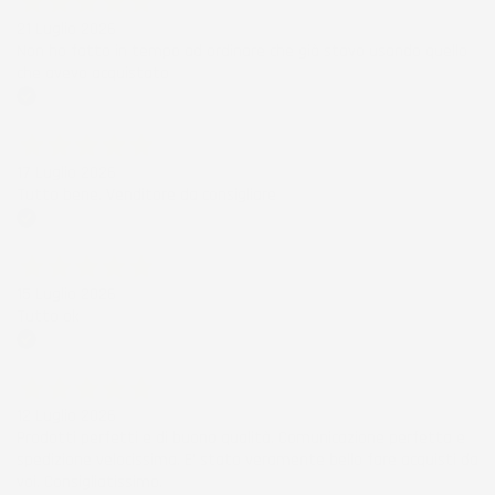
21 Luglio 2026
Non ho fatto in tempo ad ordinare che già stavo usando quello
che avevo acquistato
Acquirente verificato
17 Luglio 2026
Tutto bene. Venditore da consigliare
Acquirente verificato
15 Luglio 2026
Tutto ok
Acquirente verificato
12 Luglio 2026
Prodotti perfetti e di buona qualità. Comunicazione perfetta e
spedizione velocissima. E' stato veramente bello fare acquisti da
voi. Consigliatissimo.