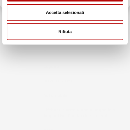
Accetta selezionati
INFORMAZIONI AGGIUNTIVE
Rifiuta
Compatibilita
Renault Laguna III
Marca
Renault
Modello
Laguna
Anno
III (2007-2015)
Tipo Veicolo
Automobile
Note
Liftback, Senza Pianale Bagagliaio
Aggiuntivo, Con Nicchie Laterali