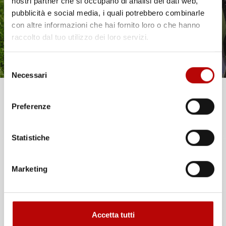
è già pronto!
nostri partner che si occupano di analisi dei dati web,
pubblicità e social media, i quali potrebbero combinarle
con altre informazioni che hai fornito loro o che hanno
raccolto dal tuo utilizzo dei loro servizi.
Selezione
Necessari
del
consenso
Unisciti alla nostra community e ricevi in anteprima
Preferenze
offerte esclusive, novità e consigli!
Statistiche
Email
Marketing
ATTIVA LO SCONTO!
Accetta tutti
Oltre 2000 clienti già iscritti.