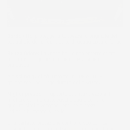
Bordo alto:
protegge la tappezzeria originale del
bagagliaio dalla fuoriuscita di acqua oppure fango.
Senza Odore:
La vasca baule non emette odore
fastidioso di gomma come altre vasche di qualità
più bassa.
Altissima qualità:
Gomma in TPE e LDPE
garantisce una lunga durata della vasca.
Miglior prezzo:
Il rapporto qualità/prezzo è il
migliore sul mercato. Vasche baule con una
qualità simile vengono vendute a prezzi
indiscutibilmente superiori.
Una perfetta protezione contro lo sporco - Le
vasche baule per auto
Dry
Zone
hanno bordi che