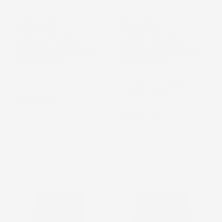
DISPONIBILE
VASCA BAULE
VASCA BAULE
COMPATIBILE CON
COMPATIBILE CON
RENAULT LAGUNA III
RENAULT LAGUNA III
2007-2015, SU MISURA
2007-2015, SU MISURA
IN GOMMA TPE
IN GOMMA TPE
Station Wagon
liftback, senza pianale
bagagliaio aggiuntivo, senza
Prezzo
37,97 €
nicchie laterali
Prezzo
37,97 €
favorite_border
favorite_border