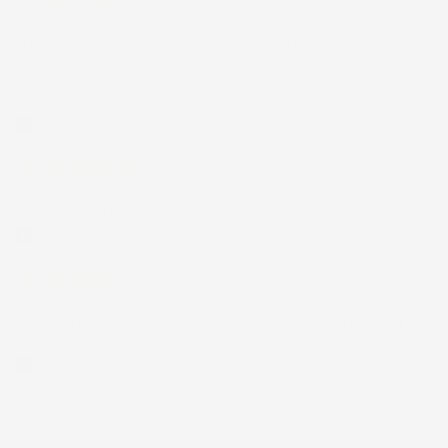
01 Luglio 2026
la merce ordinata è arrivata perfettamente imballata in meno
di 48 ore, prima di quanto previsto. Anche il post-vendita ha
funzionato ( nel fornire risposte esaustive alle domande
richieste). Complimenti.
Acquirente verificato
30 Giugno 2026
Ottimo prodotto e spedizione velocissima
Acquirente verificato
28 Giugno 2026
Prodotto abbastanza buono da migliorare la robustezza del
telaio un po' debole per il resto funziona bene al momento.
Acquirente verificato