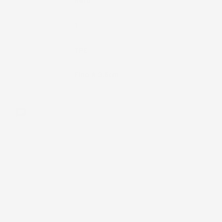
Colore
Nero
Pezzi
1
Materiale
TPE
Bordo
Fino A 3,5cm
Commenti (0)
Ancora nessuna recensione da parte degli utenti.