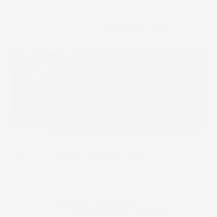
garantiscono che la sporcizia accumulata
all'interno della vasca non fuoriesca. Grazie a
questo la tua auto sarà
sempre protetta
da
elementi indesiderati.
Soluzioni funzionali e pratiche - La vasca baule
Dry
Zone
è
leggera ed antiscivolo
, grazie a
questo rimane salda sul pavimento, mantenendo il
bagagliaio pulito e in ordine applicandosi con
facilità.
Materiale
durevole
e
resistente:
la vasca baule è
realizzata con
materiale TPE di altissima