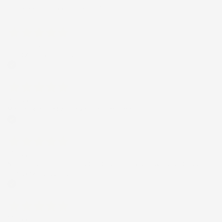
Clicca qui per leggerle tutte >
Precedente
Successivo
6 Giorni Fa
Spedizione veloce Tappetini top
Acquirente verificato
30 Luglio 2026
Merce ok e spedizione veloce complimenti.
Acquirente verificato
21 Luglio 2026
Non ho fatto in tempo ad ordinare che già stavo usando quello
che avevo acquistato
Acquirente verificato
17 Luglio 2026