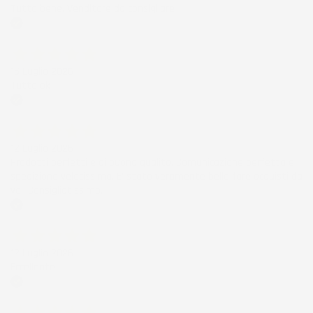
Tutto bene. Venditore da consigliare
Acquirente verificato
15 Luglio 2026
Tutto ok
Acquirente verificato
12 Luglio 2026
Prodotti perfetti e di buona qualità. Comunicazione perfetta e
spedizione velocissima. E' stato veramente bello fare acquisti da
voi. Consigliatissimo.
Acquirente verificato
12 Luglio 2026
Eccellente
Acquirente verificato