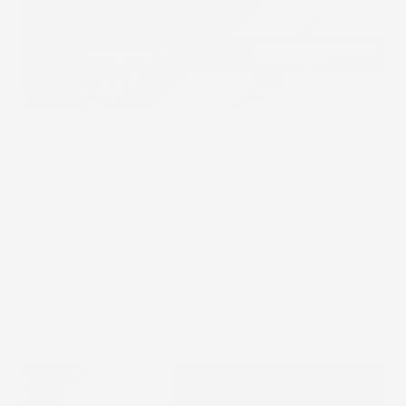
Il
bordo alto circa 3,5 cm
del tappetino
Dry
Zone
trattiene efficacemente lo sporco, proteggendo il
rivestimento. E' flessibile e
facile da pulire
, ad
esempio con un idropulitrice.
Sicuro ed inodore
- La vasca baule
Dry
Zone
è
ecologica
e realizzata con
materiali riciclati al
100%
con attenzione alla sicurezza dei nostri
clienti.
Non contiene
sostanze nocive per la
salute. L'utilizzo di tecnologie innovative ha
permesso di
eliminare l'odore sgradevole
del
materiale sintetico.