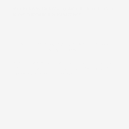
VUOI RICEVERE UN AVVISO QUANDO IL PRODOTTO È DI
NUOVO DISPONIBILE IN MAGAZZINO?
NOTIFICAMI QUANDO QUESTO PRODOTTO SARÀ
DI NUOVO DISPONIBILE
TI INVIEREMO UN'EMAIL UNA VOLTA CHE IL PRODOTTO
SARÀ DISPONIBILE. IL TUO INDIRIZZO EMAIL NON SARÀ
CONDIVISO CON NESSUN ALTRO.
Prodotto esaurito, non disponibile per la spedizione.
QUANTITÀ
AGGIUNGI AL CARRELLO