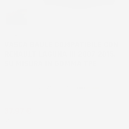
VASCA BAULE COMPATIBILE CON
RENAULT LAGUNA III 2007-2015,
SU MISURA IN GOMMA TPE
CODICE PRODOTTO:
VB_DZ405998%1
37,97 €
IVA INCL.