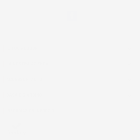
Facebook
IL TUO ACCOUNT

LA NOSTRA AZIENDA

ACCESSORI AUTO

CASA E GIARDINO

INFORMAZIONI NEGOZIO