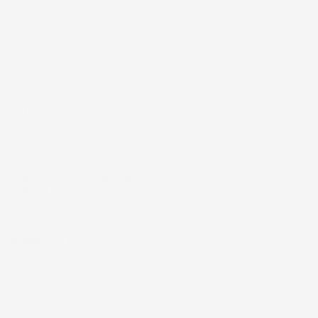
Chiamaci:
+39 393 803 8255
LUN-VEN 9:00-12:00 / 14:00-17:00
E-mail:
ac@imjglobal.it
NEWSLETTER
*Accetto i termini di utilizzo generali e la politica sulla
privacy.