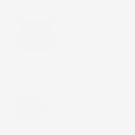
NON
DISPONIBILE
VASCA BAULE
COMPATIBILE CON
RENAULT LAGUNA II
2001-2007, SU MISURA
IN GOMMA TPE
Station Wagon, senza