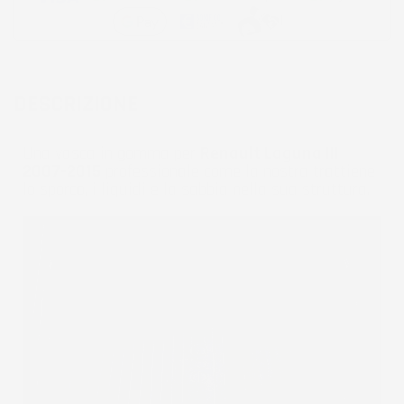
DESCRIZIONE
Una vasca in gomma per
Renault Laguna III
2007-2015
professionale come la nostra trattiene
lo sporco, i liquidi e la sabbia nella sua struttura.