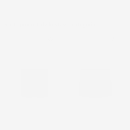
5 altri prodotti della stessa categoria:
favorite_border
favorite_border
NON