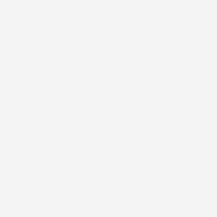
NON
NON
DISPONIBILE
DISPONIBILE
VASCA BAULE
VASCA BAULE
COMPATIBILE CON
COMPATIBILE CON
RENAULT LAGUNA III
RENAULT LAGUNA II
2007-2015, SU MISURA
2001-2007, SU MISURA
IN GOMMA TPE
IN GOMMA TPE
Coupé, con nicchie laterali,
liftback, senza pianale
con organizer bagagliaio
bagagliaio aggiuntivo
Prezzo
Prezzo
37,97 €
37,97 €
favorite_border