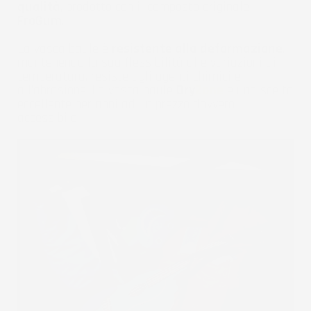
qualità
, prodotto con il composto originale
FroGum
.
La vasca baule è
resistente alla deformazione
,
mantenendo la sua flessibilità alle variazioni di
temperatura, resiste agli agenti chimici e
all'abrasione. La vasca baule
Dry
Zone
è una scelta
eccellente per anni ad un prezzo davvero
accessibile.