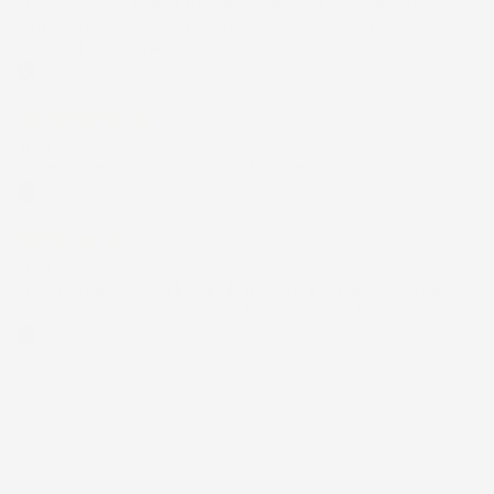
di 48 ore, prima di quanto previsto. Anche il post-vendita ha
funzionato ( nel fornire risposte esaustive alle domande
richieste). Complimenti.
Acquirente verificato
30 Giugno 2026
Ottimo prodotto e spedizione velocissima
Acquirente verificato
28 Giugno 2026
Prodotto abbastanza buono da migliorare la robustezza del
telaio un po' debole per il resto funziona bene al momento.
Acquirente verificato