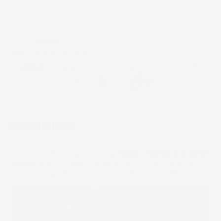
Metodi di pagamento accettati:
Paga in 3 rate senza interessi
DESCRIZIONE
Un tappetino in gomma per
Skoda Karoq dal 2017
in poi
professionale come la nostra trattiene lo
sporco, i liquidi e la sabbia nella sua struttura.