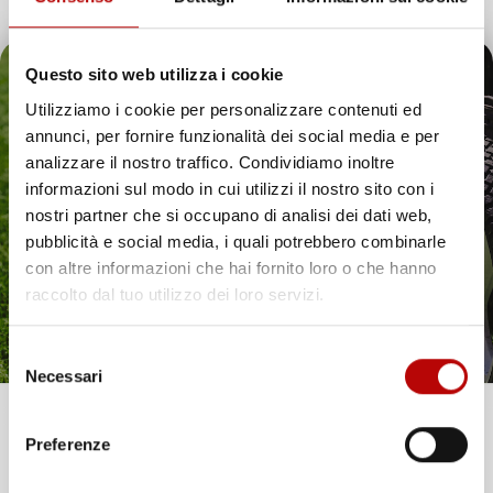
Compatibilita
Skoda Karoq
Questo sito web utilizza i cookie
Marca
Skoda
Utilizziamo i cookie per personalizzare contenuti ed
annunci, per fornire funzionalità dei social media e per
Modello
Karoq
Il tuo 5% di benvenuto
analizzare il nostro traffico. Condividiamo inoltre
informazioni sul modo in cui utilizzi il nostro sito con i
Anno
(dal 2017 In Poi)
è già pronto!
nostri partner che si occupano di analisi dei dati web,
pubblicità e social media, i quali potrebbero combinarle
Tipo Veicolo
Automobile
con altre informazioni che hai fornito loro o che hanno
raccolto dal tuo utilizzo dei loro servizi.
Colore
Nero
Selezione
Pezzi
4
Necessari
del
consenso
Materiale
Gomma
Unisciti alla nostra community e ricevi in anteprima
Preferenze
offerte esclusive, novità e consigli!
Fissaggio
Si