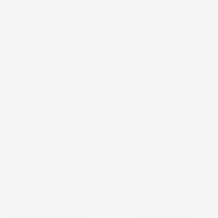
Punte antiscivolo
: nella parte posteriore sono
dotati di punte antiscivolo per non far muovere il
tappetino.
Altissima qualità
: Gomma resistente garantisce
una lunga durata dei tappetini.
Miglior prezzo
: Il rapporto qualità/prezzo è il
migliore sul mercato. Tappetini con una qualità
simile vengono venduti a prezzi indiscutibilmente
superiori.
Una perfetta protezione contro lo sporco - I
tappetini per auto
Geyer
hanno i bordi rialzati che
garantiscono che la sporcizia accumulata
all'interno del tappetino non fuoriesca. Grazie a
questo la tua auto sarà
sempre protetta
da
elementi indesiderati.
Solido e durevole:
Gomma resistente al 100% di
altissima qualità:
Il composto
originale GEYER
si