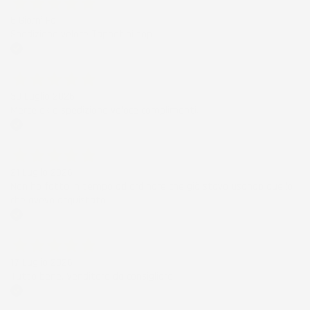
6 Giorni Fa
Spedizione veloce Tappetini top
Acquirente verificato
30 Luglio 2026
Merce ok e spedizione veloce complimenti.
Acquirente verificato
21 Luglio 2026
Non ho fatto in tempo ad ordinare che già stavo usando quello
che avevo acquistato
Acquirente verificato
17 Luglio 2026
Tutto bene. Venditore da consigliare
Acquirente verificato