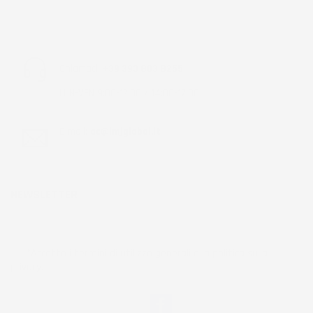
Chiamaci:
+39 393 803 8255
LUN-VEN 9:00-12:00 / 14:00-17:00
E-mail:
ac@imjglobal.it
NEWSLETTER
*Accetto i termini di utilizzo generali e la politica sulla
privacy.
Facebook