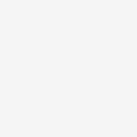
Eccellente
4,7
/5
43.853
recensioni
Il totale delle recensioni indicate include la somma di:
Recensioni Feedaty
185
Recensioni Ebay
43668
Le nostre recensioni a 4 e 5 stelle.
Clicca qui per leggerle tutte >
Precedente
Successivo