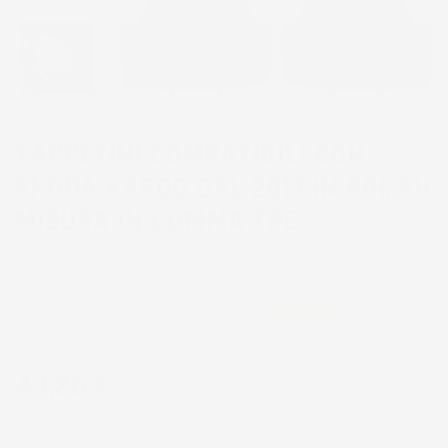
TAPPETINI COMPATIBILI CON
SKODA KAROQ DAL 2017 IN POI, SU
MISURA IN GOMMA TPE
CODICE PRODOTTO:
TG_893/4C%1
EAN:
8052695054327
43,26 €
IVA INCL.