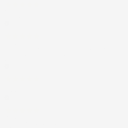
15 Luglio 2026
Tutto ok
Acquirente verificato
12 Luglio 2026
Prodotti perfetti e di buona qualità. Comunicazione perfetta e
spedizione velocissima. E' stato veramente bello fare acquisti da
voi. Consigliatissimo.
Acquirente verificato
12 Luglio 2026
Eccellente
Acquirente verificato
01 Luglio 2026
la merce ordinata è arrivata perfettamente imballata in meno