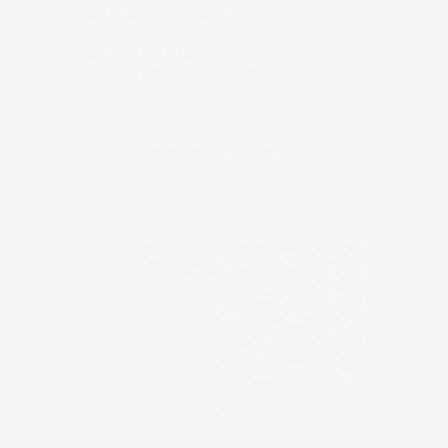
tappeti
una scelta sicura
che non ti deluderà.
Sicurezza garantita:
I tappeti sono realizzati con
materiali
sicuri per la salute
. Le moderne
tecnologie hanno permesso l'eliminazione del forte
odore di gomma.
I tappetini sono
molto facili da pulire
: basterà
strofinarli con un panno o risciacquare
semplicemente con acqua, non richiedendo alcuna
manutenzione aggiuntiva o specifica.