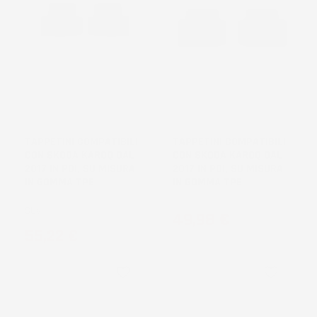
TAPPETINI COMPATIBILI
TAPPETINI COMPATIBILI
CON SKODA KAROQ DAL
CON SKODA KAROQ DAL
2017 IN POI, SU MISURA
2017 IN POI, SU MISURA
IN GOMMA TPE
IN GOMMA TPE
SUV
Prezzo
49,98 €
Prezzo
55,22 €
favorite_border
favorite_border