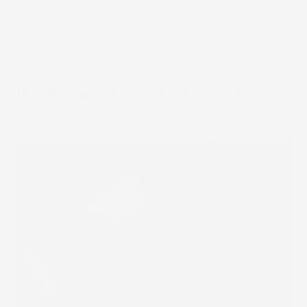
distingue per l'elevata resistenza agli agenti
chimici, ai raggi UV e all'abrasione, mantenendo la
sua flessibilità dalle variazioni di temperatura, il
che rende questi tappetini una scelta eccellente e
duratura nel tempo.
Protezione garantita:
Il
bordo da 1,5 cm
del
tappetino protegge efficacemente il rivestimento
da elementi indesiderati.