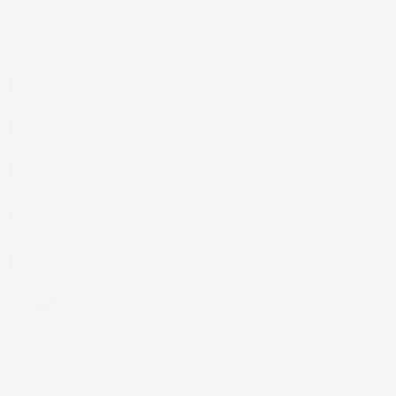
IL TUO ACCOUNT

LA NOSTRA AZIENDA

ACCESSORI AUTO

CASA E GIARDINO

INFORMAZIONI NEGOZIO
4,7
/5
43.853