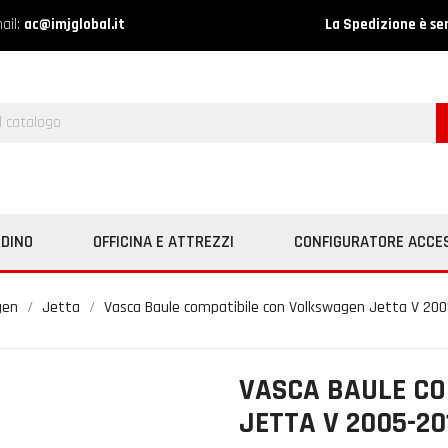
ail:
ac@imjglobal.it
La Spedizione è se
RDINO
OFFICINA E ATTREZZI
CONFIGURATORE ACCE
gen
Jetta
Vasca Baule compatibile con Volkswagen Jetta V 200
VASCA BAULE C
JETTA V 2005-20