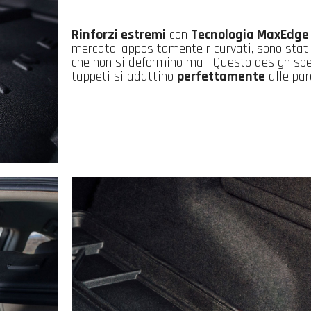
Rinforzi estremi
con
Tecnologia MaxEdge
mercato, appositamente ricurvati, sono stati 
che non si deformino mai. Questo design spe
tappeti si adattino
perfettamente
alle par