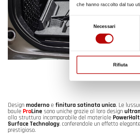
che hanno raccolto dal tuo uti
Selezione
Necessari
del
consenso
Rifiuta
Design
moderno
e
finitura satinata unica
. Le luss
baule
Pro
Line
sono uniche grazie al loro design
ultra
alla struttura incomparabile del materiale
PowerHalt
Surface Technology
, conferendole un effetto elegant
prestigioso.