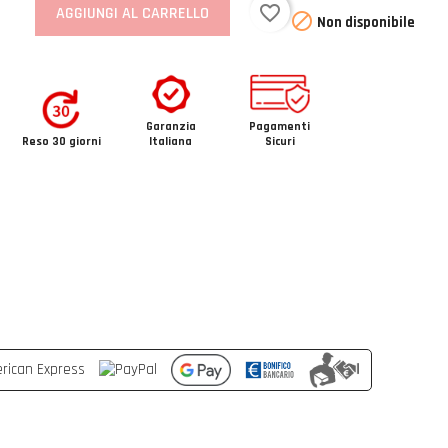
favorite_border
AGGIUNGI AL CARRELLO

Non disponibile
Garanzia
Pagamenti
Reso 30 giorni
Italiana
Sicuri