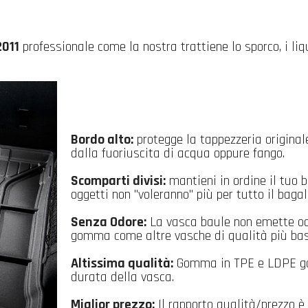
2011
professionale come la nostra trattiene lo sporco, i liq
Bordo alto:
protegge la tappezzeria original
dalla fuoriuscita di acqua oppure fango.
Scomparti divisi:
mantieni in ordine il tuo ba
oggetti non "voleranno" più per tutto il bagal
Senza Odore:
La vasca baule non emette od
gomma come altre vasche di qualità più bas
Altissima qualità:
Gomma in TPE e LDPE ga
durata della vasca.
Miglior prezzo:
Il rapporto qualità/prezzo è 