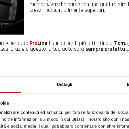
mercato. Vasche baule con una qualità simi
prezzi indiscutibilmente superiori.
baule per auto
Pro
Line
hanno i bordi più alti - fino a
7 cm
,
esca. Grazie a questo la tua auto sarà
sempre protetta
d
Il tuo 5% di benvenuto
è già pronto!
Dettagli
ookie
nalizzare contenuti ed annunci, per fornire funzionalità dei socia
inoltre informazioni sul modo in cui utilizzi il nostro sito con i n
icità e social media, i quali potrebbero combinarle con altre inform