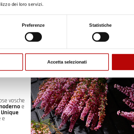
lizzo dei loro servizi.
Unisciti alla nostra community e ricevi in anteprima
offerte esclusive, novità e consigli!
Preferenze
Statistiche
Email
Accetta selezionati
ATTIVA LO SCONTO!
Oltre 2000 clienti già iscritti.
uose vasche
moderno
e
 Unique
e e