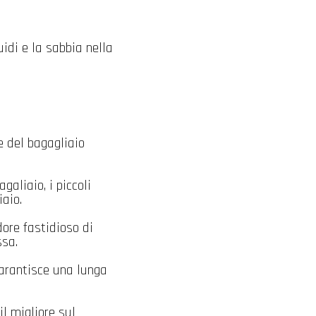
uidi e la sabbia nella
e del bagagliaio
galiaio, i piccoli
iaio.
ore fastidioso di
sa.
rantisce una lunga
il migliore sul