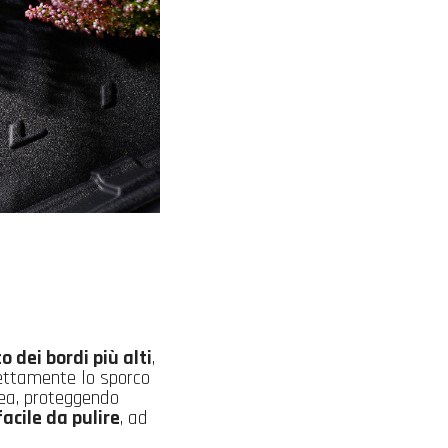
o dei bordi più alti
,
ettamente lo sporco
rea, proteggendo
facile da pulire
, ad