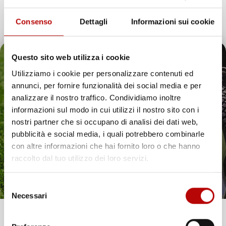
Consenso
Dettagli
Informazioni sui cookie
Questo sito web utilizza i cookie
Utilizziamo i cookie per personalizzare contenuti ed
annunci, per fornire funzionalità dei social media e per
Il tuo 5% di benvenuto
analizzare il nostro traffico. Condividiamo inoltre
informazioni sul modo in cui utilizzi il nostro sito con i
è già pronto!
nostri partner che si occupano di analisi dei dati web,
pubblicità e social media, i quali potrebbero combinarle
con altre informazioni che hai fornito loro o che hanno
raccolto dal tuo utilizzo dei loro servizi.
Selezione
Necessari
del
consenso
Unisciti alla nostra community e ricevi in anteprima