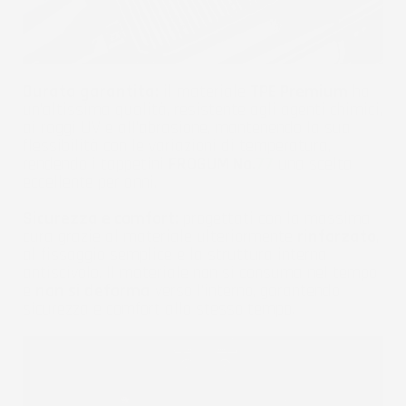
Durata garantita:
il materiale
TPE Premium
ha
un'altissima qualità, resistente agli agenti chimici,
ai raggi UV e all'abrasione, mantenendo la sua
flessibilità con le variazioni di temperatura,
rendendo i tappetini
FROGUM No.
77
una scelta
eccellente per anni.
Sicurezza e comfort:
progettati con la massima
cura grazie al materiale ulteriormente
rinforzato
,
al fissaggio semplice e la struttura interna
antiscivolo. Il materiale non si consuma nel tempo
e
non si deforma
verso l'interno, garantendo
sicurezza e comfort allo stesso tempo.