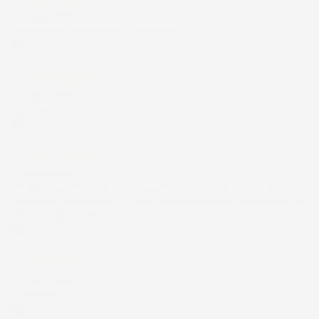
17 Luglio 2026
Tutto bene. Venditore da consigliare
Acquirente verificato
15 Luglio 2026
Tutto ok
Acquirente verificato
12 Luglio 2026
Prodotti perfetti e di buona qualità. Comunicazione perfetta e
spedizione velocissima. E' stato veramente bello fare acquisti da
voi. Consigliatissimo.
Acquirente verificato
12 Luglio 2026
Eccellente