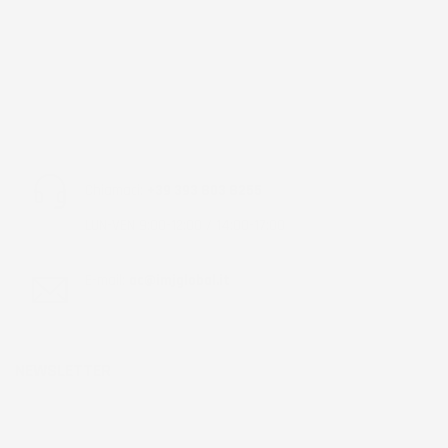
Chiamaci:
+39 393 803 8255
LUN-VEN 9:00-12:00 / 14:00-17:00
E-mail:
ac@imjglobal.it
NEWSLETTER