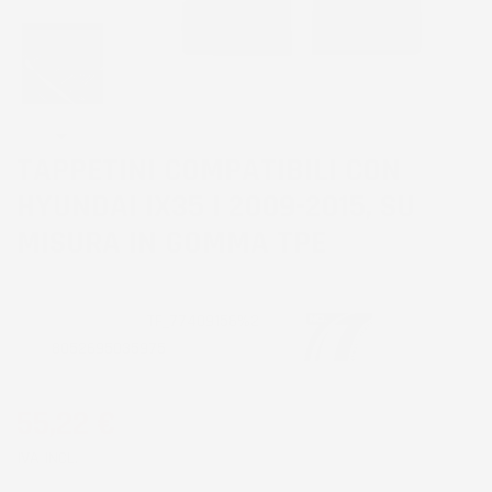
TAPPETINI COMPATIBILI CON
HYUNDAI IX35 I 2009-2015, SU
MISURA IN GOMMA TPE
CODICE PRODOTTO:
TF_77409156%2
EAN:
8052695035975
55,22 €
IVA INCL.