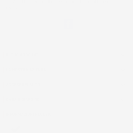
*Accetto i termini di utilizzo generali e la politica sulla
privacy.
Facebook
IL TUO ACCOUNT

LA NOSTRA AZIENDA

ACCESSORI AUTO

CASA E GIARDINO

INFORMAZIONI NEGOZIO