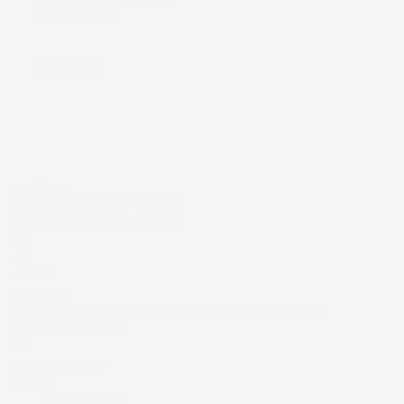
2009-2015, SU MISURA
IN GOMMA TPE
Prezzo
43,26 €
Eccellente
4,7
/5
43.853
recensioni
Il totale delle recensioni indicate include la somma di:
Recensioni Feedaty
185
Recensioni Ebay
43668