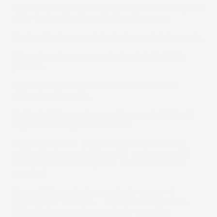
Bordo alto in 3D:
protegge la tappezzeria originale
dalla fuoriuscita di acqua, fango e sporco.
Design:
Moderno e originale, rinnoverà la tua auto.
Misurato a laser:
garanzia di un'adattabilità
perfetta.
Superficie antiscivolo:
sicurezza e comfort
ottimale nella guida.
Bottoni di fissaggio:
garantiscono stabilità del
tappetino e maggiore sicurezza.
Miglior prezzo:
Il rapporto qualità/prezzo è il
migliore sul mercato. Tappetini con una qualità
simile sono venduti a prezzi indiscutibilmente
superiori.
Una perfetta protezione contro lo sporco - I
tappetini per auto
No.
77
hanno i bordi più alti -
fino a
4 cm
, garantiscono che la sporcizia