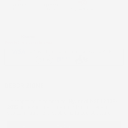
Garanzia
Pagamenti
Italiana
Sicuri
Paga in 3 rate
Metodi di pagamento accettati:
Paga in 3 rate senza interessi
DESCRIZIONE
Un tappetino in gomma per
Hyundai ix35 I 2009-
2015
professionale come il nostro trattiene lo
sporco, i liquidi e la sabbia nella sua struttura.