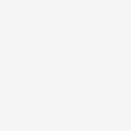
Commenti (0)
Ancora nessuna recensione da parte degli utenti.
3 altri prodotti della stessa categoria:
favorite_border
favorite_border