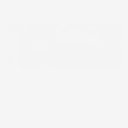
accumulata all'interno del tappetino non fuoriesca.
Grazie a questo la tua auto sarà
sempre protetta
da elementi indesiderati.
Design
moderno e qualità premium:
un set di
tappetini per auto che ti aiuteranno a mantenerla
in ordine, diventando un elemento elegante e
funzionale per ogni stagione.
Grazie alla
scansione interna dell'auto
, il
tappetino
No.
77
si adatta
perfettamente
al
pianale fornendo una protezione completa del
rivestimento.