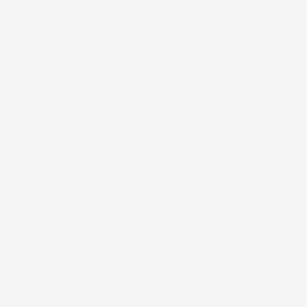
Acquirente verificato
01 Luglio 2026
la merce ordinata è arrivata perfettamente imballata in meno
di 48 ore, prima di quanto previsto. Anche il post-vendita ha
funzionato ( nel fornire risposte esaustive alle domande
richieste). Complimenti.
Acquirente verificato
30 Giugno 2026
Ottimo prodotto e spedizione velocissima
Acquirente verificato
28 Giugno 2026
Prodotto abbastanza buono da migliorare la robustezza del
telaio un po' debole per il resto funziona bene al momento.
Acquirente verificato