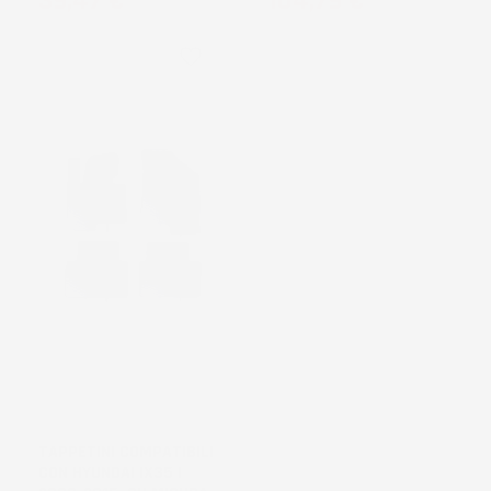
39,47 €
104,79 €
favorite_border
TAPPETINI COMPATIBILI
CON HYUNDAI IX35 I