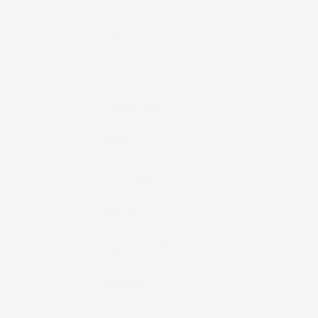
Materiale
TPE
Fissaggio
Si
Bordo
Fino A 4cm
Colore
Nero
Marchio
IMJ-Global
Brand
No. 77
Compatibilità
Hyundai Ix35 I
Paese Di
Polonia
Produzione