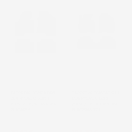
TAPPETINI COMPATIBILI
TAPPETINI COMPATIBILI
CON HYUNDAI IX35 I
CON HYUNDAI IX35 I
2009-2015, SU MISURA
2009-2015, SU MISURA
IN GOMMA
IN GOMMA TPE
SUV
SUV
Prezzo
Prezzo