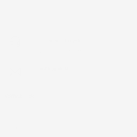
Chiamaci:
+39 393 803 8255
LUN-VEN 9:00-12:00 / 14:00-17:00
E-mail:
ac@imjglobal.it
NEWSLETTER
*Accetto i termini di utilizzo generali e la politica sulla
privacy.