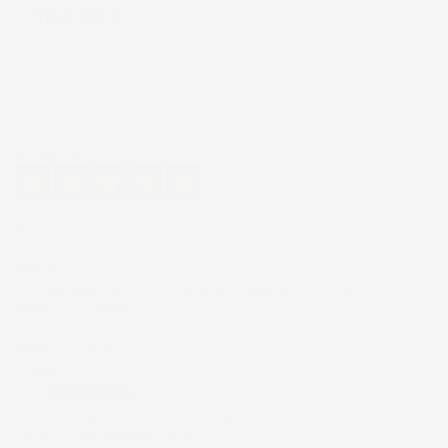
Prezzo
104,79 €
Eccellente
4,7
/5
43.853
recensioni
Il totale delle recensioni indicate include la somma di:
Recensioni Feedaty
185
Recensioni Ebay
43668
Le nostre recensioni a 4 e 5 stelle.
Clicca qui per leggerle tutte >