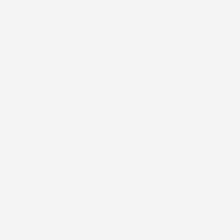
TAPPETINI COMPATIBILI CON
LEXUS IS I 1998-2005, SU MISURA
IN GOMMA TPE
CODICE PRODOTTO:
TF_77409132%1
EAN:
8052695035951
55,22 €
IVA INCL.