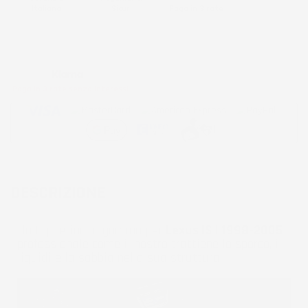
Italiana
Sicuri
Paga in 3 rate
Metodi di pagamento accettati:
Paga in 3 rate senza interessi
DESCRIZIONE
Un tappetino in gomma per
Lexus IS I 1998-2005
professionale come il nostro trattiene lo sporco, i
liquidi e la sabbia nella sua struttura.