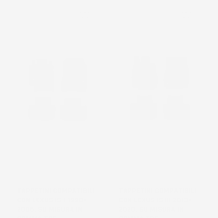
favorite_border
favorite_border
NON
NON
DISPONIBILE
DISPONIBILE
TAPPETINI COMPATIBILI
TAPPETINI COMPATIBILI
CON LEXUS IS I 1998-
CON LEXUS IS III 2013-
2005, SU MISURA IN
2020, SU MISURA IN