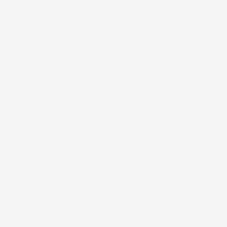
dalla fuoriuscita di acqua, fango e sporco.
Design:
Moderno e originale, rinnoverà la tua auto.
Misurato a laser:
garanzia di un'adattabilità
perfetta.
Superficie antiscivolo:
sicurezza e comfort
ottimale nella guida.
Bottoni di fissaggio:
garantiscono stabilità del
tappetino e maggiore sicurezza.
Miglior prezzo:
Il rapporto qualità/prezzo è il
migliore sul mercato. Tappetini con una qualità
simile sono venduti a prezzi indiscutibilmente
superiori.
Una perfetta protezione contro lo sporco - I
tappetini per auto
No.
77
hanno i bordi più alti -
fino a
4 cm
, garantiscono che la sporcizia
accumulata all'interno del tappetino non fuoriesca.