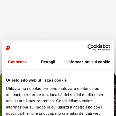
INFORMAZIONI AGGIUNTIVE
Compatibilita
Lexus IS I
Marca
Lexus
Modello
IS
Anno
I (1998-2005)
Consenso
Dettagli
Informazioni sui cookie
Tipo Veicolo
Automobile
Questo sito web utilizza i cookie
Note
Station Wagon, 200
Utilizziamo i cookie per personalizzare contenuti ed
annunci, per fornire funzionalità dei social media e per
Colore
Nero
Il tuo 5% di benvenuto
analizzare il nostro traffico. Condividiamo inoltre
informazioni sul modo in cui utilizzi il nostro sito con i
Pezzi
4
è già pronto!
nostri partner che si occupano di analisi dei dati web,