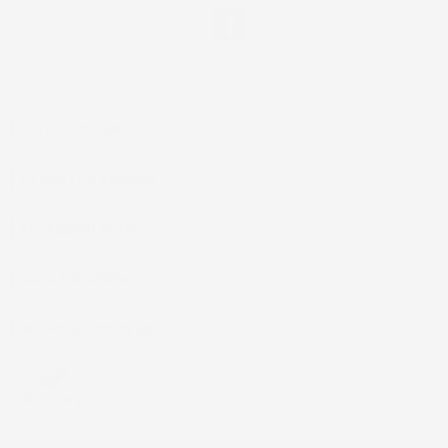
Facebook
IL TUO ACCOUNT

LA NOSTRA AZIENDA

ACCESSORI AUTO

CASA E GIARDINO

INFORMAZIONI NEGOZIO
4,7
/5