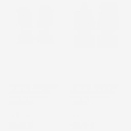
NON
NON
DISPONIBILE
DISPONIBILE
TAPPETINI COMPATIBILI
TAPPETINI COMPATIBILI
CON LEXUS IS I 1998-
CON LEXUS IS III 2013-
2005, SU MISURA IN
2020, SU MISURA IN
GOMMA TPE
GOMMA
Berlina, 200
Berlina, RWD
Prezzo
Prezzo
55,22 €
42,72 €