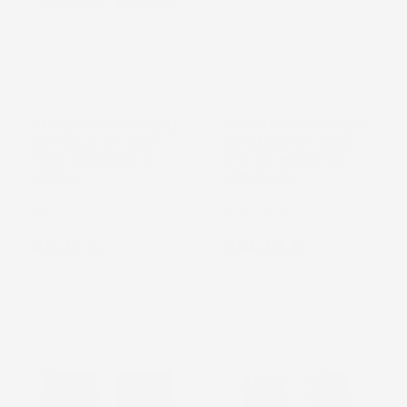
NON
DISPONIBILE
TAPPETINI COMPATIBILI
TAPPETINI COMPATIBILI
CON LEXUS IS I 1998-
CON LEXUS IS II 2005-
2005, SU MISURA IN
2013, SU MISURA IN
GOMMA
GOMMA TPE
200
Berlina, AWD
Prezzo
Prezzo
42,72 €
104,79 €
favorite_border
favorite_border