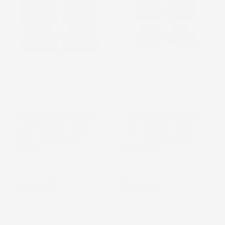
NON
NON
DISPONIBILE
DISPONIBILE
TAPPETINI COMPATIBILI
TAPPETINI COMPATIBILI
CON LEXUS IS II 2005-
CON LEXUS IS II 2005-
2013, SU MISURA IN
2013, SU MISURA IN
GOMMA
GOMMA TPE
Berlina, RWD
Berlina, RWD
Prezzo
Prezzo
42,72 €
55,22 €
favorite_border