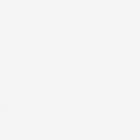
Precedente
Successivo
4 Giorni Fa
Spedizione veloce Tappetini top
Acquirente verificato
7 Giorni Fa
Merce ok e spedizione veloce complimenti.
Acquirente verificato
21 Luglio 2026
Non ho fatto in tempo ad ordinare che già stavo usando quello
che avevo acquistato
Acquirente verificato
17 Luglio 2026
Tutto bene. Venditore da consigliare