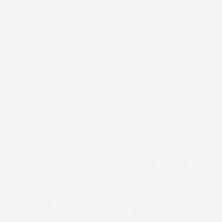
DISPONIBILE
DISPONIBILE
TAPPETINI COMPATIBILI
TAPPETINI COMPATIBILI
CON LEXUS IS I 1998-
CON LEXUS IS III 2013-
2005, SU MISURA IN
2020, SU MISURA IN
GOMMA TPE
GOMMA TPE
Berlina, 200
Berlina, RWD
Prezzo
Prezzo
104,79 €
55,22 €
favorite_border
favorite_border