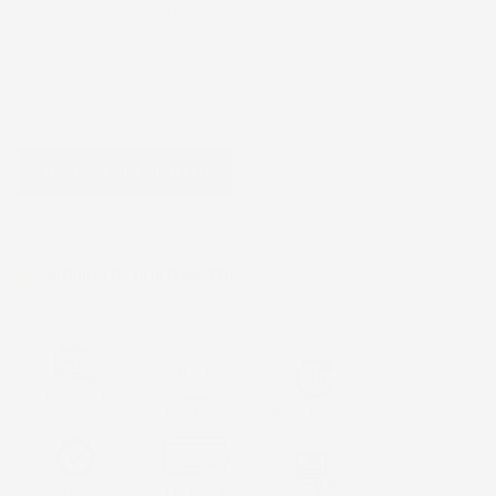
CONSEGNA STIMATA: 11/08/2026 - 12/08/2026
QUANTITÀ
AGGIUNGI AL CARRELLO
favorite_border

Ultimi articoli in magazzino
Consegna
Gratis
Assistenza
Reso 30 giorni
Garanzia
Pagamenti