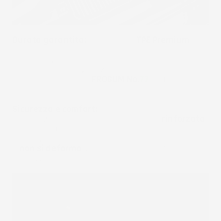
Durata garantita:
il materiale
TPE Premium
ha
un'altissima qualità, resistente agli agenti chimici,
ai raggi UV e all'abrasione, mantenendo la sua
flessibilità con le variazioni di temperatura,
rendendo i tappetini
FROGUM No.
77
una scelta
eccellente per anni.
Sicurezza e comfort:
progettati con la massima
cura grazie al materiale ulteriormente
rinforzato
,
al fissaggio semplice e la struttura interna
antiscivolo. Il materiale non si consuma nel tempo
e
non si deforma
verso l'interno, garantendo
sicurezza e comfort allo stesso tempo.