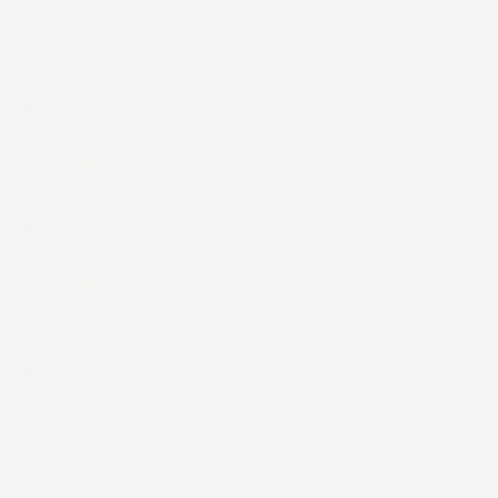
la merce ordinata è arrivata perfettamente imballata in meno
di 48 ore, prima di quanto previsto. Anche il post-vendita ha
funzionato ( nel fornire risposte esaustive alle domande
richieste). Complimenti.
Acquirente verificato
30 Giugno 2026
Ottimo prodotto e spedizione velocissima
Acquirente verificato
28 Giugno 2026
Prodotto abbastanza buono da migliorare la robustezza del
telaio un po' debole per il resto funziona bene al momento.
Acquirente verificato