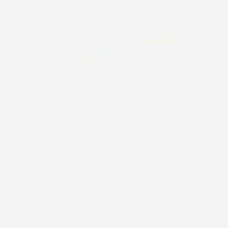
Grazie a questo la tua auto sarà
sempre protetta
da elementi indesiderati.
Design
moderno e qualità premium:
un set di
tappetini per auto che ti aiuteranno a mantenerla
in ordine, diventando un elemento elegante e
funzionale per ogni stagione.
Grazie alla
scansione interna dell'auto
, il
tappetino
No.
77
si adatta
perfettamente
al
pianale fornendo una protezione completa del
rivestimento.