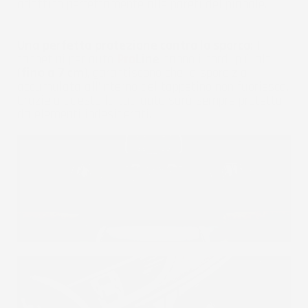
adattino perfettamente alle pareti del pianale.
Una perfetta protezione contro lo sporco:
I
tappetini per auto
Pro
Line
hanno i bordi più alti
(
fino a 7 cm
), garantiscono che la sporcizia
accumulata all'interno del tappetino non fuoriesca.
Grazie a questo la tua auto sarà sempre protetta
da elementi indesiderati.