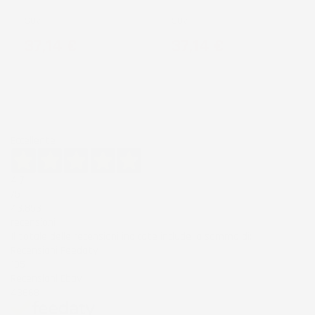
SUV
SUV
Prezzo
Prezzo
37,14 €
37,14 €
Eccellente
4,7
/5
43.853
recensioni
Il totale delle recensioni indicate include la somma di:
Recensioni Feedaty
185
Recensioni Ebay
43668