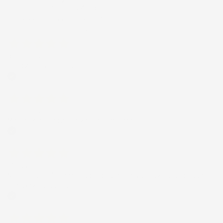
Le nostre recensioni a 4 e 5 stelle.
Clicca qui per leggerle tutte >
Precedente
Successivo
3 Giorni Fa
Spedizione veloce Tappetini top
Acquirente verificato
6 Giorni Fa
Merce ok e spedizione veloce complimenti.
Acquirente verificato
21 Luglio 2026
Non ho fatto in tempo ad ordinare che già stavo usando quello
che avevo acquistato
Acquirente verificato