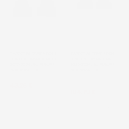
NON
DISPONIBILE
TAPPETINI COMPATIBILI
TAPPETINI COMPATIBILI
CON OPEL GRANDLAND X
CON OPEL GRANDLAND
2017-2024, SU MISURA
2021-2024, SU MISURA
IN GOMMA TPE
IN GOMMA TPE
SUV
Prezzo
43,26 €
Prezzo
104,79 €
favorite_border
favorite_border