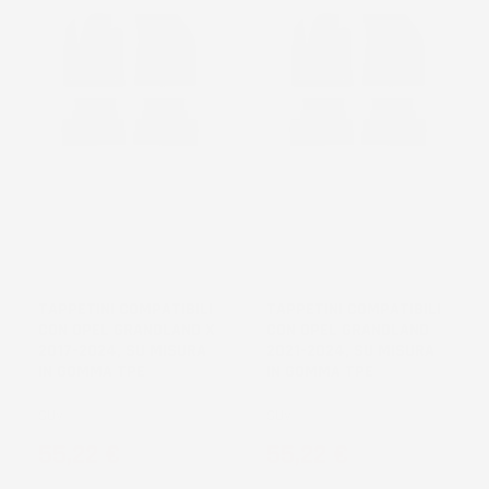
TAPPETINI COMPATIBILI
TAPPETINI COMPATIBILI
CON OPEL GRANDLAND X
CON OPEL GRANDLAND
2017-2024, SU MISURA
2021-2024, SU MISURA
IN GOMMA TPE
IN GOMMA TPE
SUV
SUV
Prezzo
Prezzo
55,22 €
55,22 €