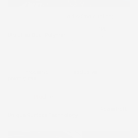
Tappetini per auto 3D di
altissima qualità:
un set
di tappetini per auto di qualità Premium,
realizzati con uno speciale materiale
TPE
UltraFlex Dual Polymer
moderno, durevole e
resistente, sono caratterizzati da una resistenza
ai danni senza precedenti, pur rimanendo leggeri e
flessibili.
Design
moderno
e finiture
esclusive
e
prestigiose
.
I tappetini
Pro
Line
di lusso per auto sono unici
grazie al loro design esclusivo, ultramoderno e alla
struttura incomparabile del materiale
PowerHalt
Unique Surface Technology
che conferisce un
effetto elegante.