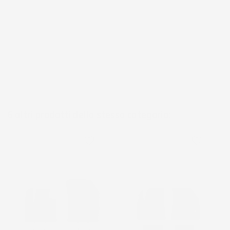
6 altri prodotti della stessa categoria:
favorite_border
favorite_border