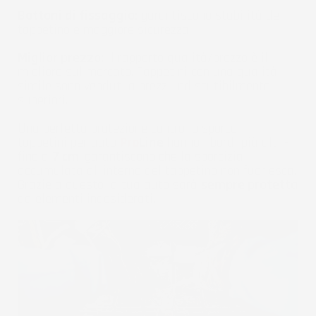
Bottoni di fissaggio:
garantiscono stabilità del
tappetino e maggiore sicurezza.
Miglior prezzo:
Il rapporto qualità/prezzo è il
migliore sul mercato. Tappetini con una qualità
simile sono venduti a prezzi indiscutibilmente
superiori.
Una perfetta protezione contro lo sporco - I
tappetini per auto
Pro
Line
hanno i bordi più alti -
fino a
7 cm
, garantiscono che la sporcizia
accumulata all'interno del tappetino non fuoriesca.
Grazie a questo la tua auto sarà
sempre protetta
da elementi indesiderati.