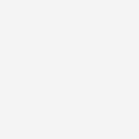
TAPPETINI COMPATIBILI CON OPEL
GRANDLAND X 2017-2024, SU
MISURA IN GOMMA TPE
CODICE PRODOTTO:
TF_3D407947%1
Marca
Proline 3D
EAN:
8052695024184
104,79 €
IVA INCL.