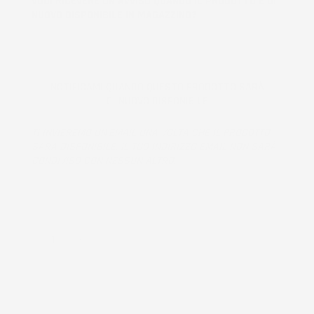
VUOI RICEVERE UN AVVISO QUANDO IL PRODOTTO È DI
NUOVO DISPONIBILE IN MAGAZZINO?
NOTIFICAMI QUANDO QUESTO PRODOTTO SARÀ
DI NUOVO DISPONIBILE
TI INVIEREMO UN'EMAIL UNA VOLTA CHE IL PRODOTTO
SARÀ DISPONIBILE. IL TUO INDIRIZZO EMAIL NON SARÀ
CONDIVISO CON NESSUN ALTRO.
Prodotto esaurito, non disponibile per la spedizione.
QUANTITÀ
AGGIUNGI AL CARRELLO