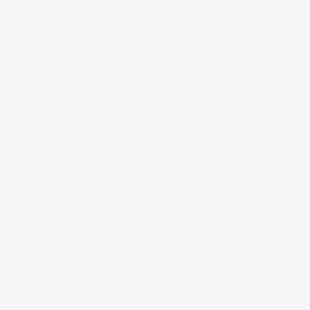
17 Luglio 2026
Tutto bene. Venditore da consigliare
Acquirente verificato
15 Luglio 2026
Tutto ok
Acquirente verificato
12 Luglio 2026
Prodotti perfetti e di buona qualità. Comunicazione perfetta e
spedizione velocissima. E' stato veramente bello fare acquisti da
voi. Consigliatissimo.
Acquirente verificato
12 Luglio 2026
Eccellente
Acquirente verificato