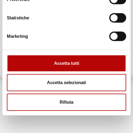
offerte esclusive, novità e consigli!
Statistiche
Email
Marketing
ATTIVA LO SCONTO!
Accetta tutti
Oltre 2000 clienti già iscritti.
Accetta selezionati
INFORMAZIONI AGGIUNTIVE
Rifiuta
Compatibilita
Opel Grandland X
Marca
Opel