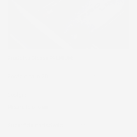
Prodotto Classe PREMIUM:
Creato con materiali
di altissima qualità TPE.
Bordo alto in 3D:
protegge la tappezzeria originale
dalla fuoriuscita di acqua, fango e sporco.
Design:
Moderno e originale, rinnoverà la tua auto.
Misurato a laser:
garanzia di un'adattabilità
perfetta.
Superficie antiscivolo:
sicurezza e comfort
ottimale nella guida.