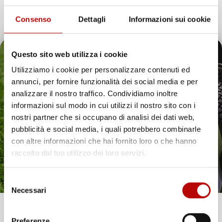
Consenso
Dettagli
Informazioni sui cookie
Questo sito web utilizza i cookie
Utilizziamo i cookie per personalizzare contenuti ed
annunci, per fornire funzionalità dei social media e per
Il tuo 5% di benvenuto
analizzare il nostro traffico. Condividiamo inoltre
informazioni sul modo in cui utilizzi il nostro sito con i
è già pronto!
nostri partner che si occupano di analisi dei dati web,
pubblicità e social media, i quali potrebbero combinarle
con altre informazioni che hai fornito loro o che hanno
raccolto dal tuo utilizzo dei loro servizi.
Selezione
Necessari
del
consenso
Unisciti alla nostra community e ricevi in anteprima
Preferenze