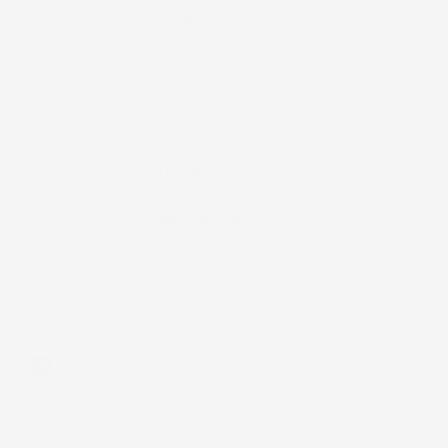
Bordo
Fino A 7cm
Colore
Nero
Marchio
IMJ-Global
Brand
ProLine
Compatibilità
Opel Grandland X
Paese Di
Polonia
Produzione
Commenti (0)
Ancora nessuna recensione da parte degli utenti.