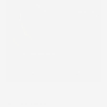
Rinforzo innovativo:
I bordi più alti sul mercato,
appositamente sagomati ed irrigiditi in modo da
non deformarsi mai
. Il design unico della
tecnologia MaxEdge
fa sì che i tappetini si