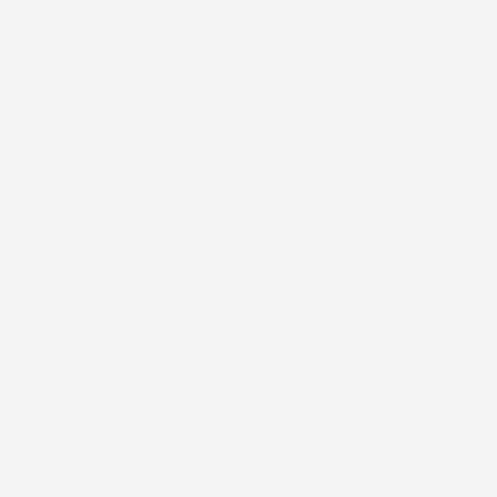
privacy.
Facebook
IL TUO ACCOUNT

LA NOSTRA AZIENDA

ACCESSORI AUTO

CASA E GIARDINO

INFORMAZIONI NEGOZIO