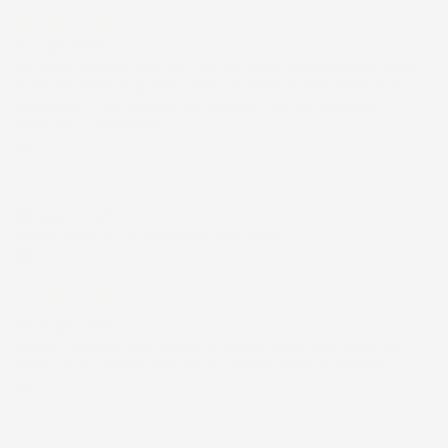
01 Luglio 2026
la merce ordinata è arrivata perfettamente imballata in meno
di 48 ore, prima di quanto previsto. Anche il post-vendita ha
funzionato ( nel fornire risposte esaustive alle domande
richieste). Complimenti.
Acquirente verificato
30 Giugno 2026
Ottimo prodotto e spedizione velocissima
Acquirente verificato
28 Giugno 2026
Prodotto abbastanza buono da migliorare la robustezza del
telaio un po' debole per il resto funziona bene al momento.
Acquirente verificato