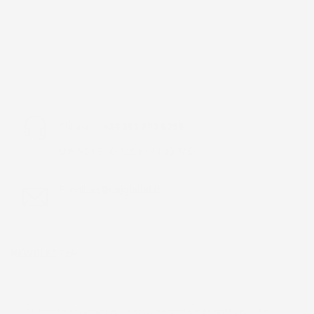
Chiamaci:
+39 393 803 8255
LUN-VEN 9:00-12:00 / 14:00-17:00
E-mail:
ac@imjglobal.it
NEWSLETTER
*Accetto i termini di utilizzo generali e la politica sulla