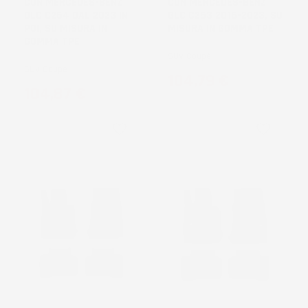
CON MERCEDES-BENZ
CON MERCEDES-BENZ
GLC C254 DAL 2023 IN
GLC C253 2016-2023, SU
POI, SU MISURA IN
MISURA IN GOMMA TPE
GOMMA TPE
SUV Coupé
SUV Coupé
Prezzo
104,79 €
Prezzo
104,87 €
favorite_border
favorite_border