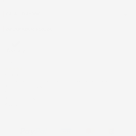
CASA E GIARDINO

INFORMAZIONI NEGOZIO
4,7
/5
43.853
Il totale delle recensioni indicate include la somma di:
Recensioni Feedaty
185
Recensioni Ebay
43668