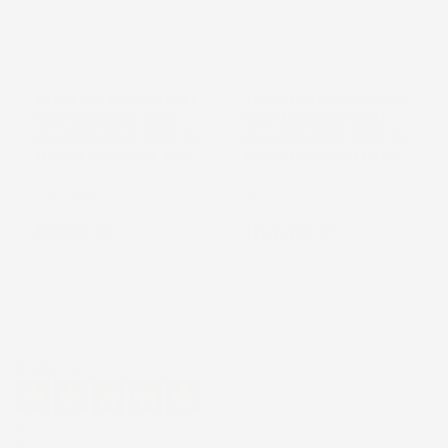
NON
DISPONIBILE
TAPPETINI COMPATIBILI
TAPPETINI COMPATIBILI
CON MERCEDES-BENZ
CON MERCEDES-BENZ
GLC C253 2016-2023, SU
GLC X253 2015-2022, SU
MISURA IN GOMMA TPE
MISURA IN GOMMA TPE
SUV Coupé
SUV
Prezzo
Prezzo
55,22 €
104,79 €
Eccellente
4,7
/5