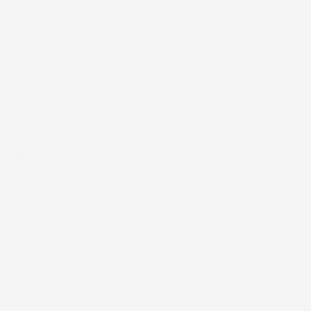
Acquirente verificato
21 Luglio 2026
Non ho fatto in tempo ad ordinare che già stavo usando quello
che avevo acquistato
Acquirente verificato
17 Luglio 2026
Tutto bene. Venditore da consigliare
Acquirente verificato
15 Luglio 2026
Tutto ok
Acquirente verificato
12 Luglio 2026
Prodotti perfetti e di buona qualità. Comunicazione perfetta e
spedizione velocissima. E' stato veramente bello fare acquisti da