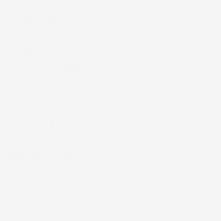
Bordo alto in 3D:
protegge la tappezzeria originale
dalla fuoriuscita di acqua, fango e sporco.
Design:
Moderno e originale, rinnoverà la tua auto.
Misurato a laser:
garanzia di un'adattabilità
perfetta.
Superficie antiscivolo:
sicurezza e comfort
ottimale nella guida.
Bottoni di fissaggio:
garantiscono stabilità del
tappetino e maggiore sicurezza.
Miglior prezzo:
Il rapporto qualità/prezzo è il
migliore sul mercato. Tappetini con una qualità
simile sono venduti a prezzi indiscutibilmente
superiori.
Una perfetta protezione contro lo sporco - I
tappetini per auto
No.
77
hanno i bordi più alti -