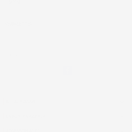
NEWSLETTER
*Accetto i termini di utilizzo generali e la politica sulla
privacy.
Facebook
IL TUO ACCOUNT

LA NOSTRA AZIENDA

ACCESSORI AUTO
