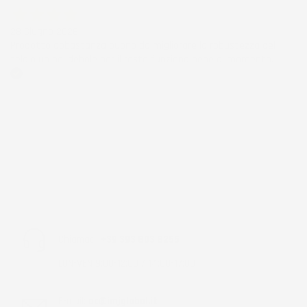
28 Giugno 2026
Prodotto abbastanza buono da migliorare la robustezza del
telaio un po' debole per il resto funziona bene al momento.
Acquirente verificato
Chiamaci:
+39 393 803 8255
LUN-VEN 9:00-12:00 / 14:00-17:00
E-mail:
ac@imjglobal.it