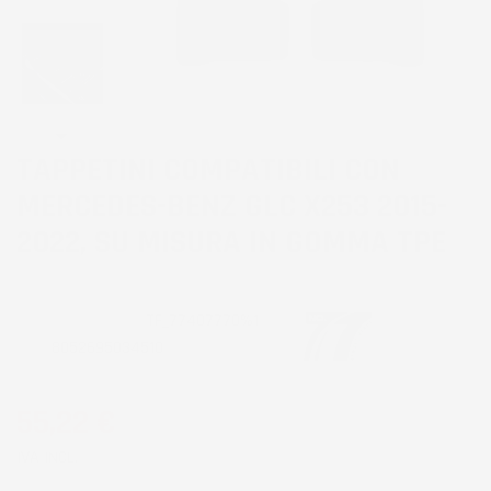
TAPPETINI COMPATIBILI CON
MERCEDES-BENZ GLC X253 2015-
2022, SU MISURA IN GOMMA TPE
CODICE PRODOTTO:
TF_77407770%1
EAN:
8052695034510
55,22 €
IVA INCL.