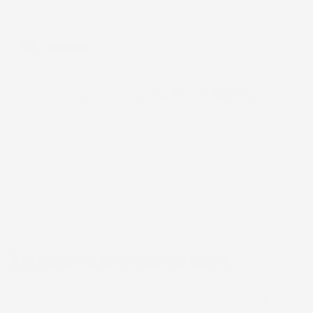
Commenti (0)
Ancora nessuna recensione da parte degli utenti.
6 altri prodotti della stessa categoria:
favorite_border
favorite_border