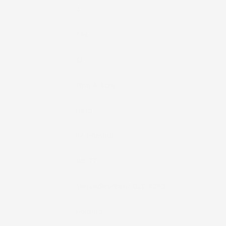
Pezzi
4
Materiale
TPE
Fissaggio
Si
Bordo
Fino A 4cm
Colore
Nero
Marchio
IMJ-Global
Brand
No. 77
Compatibilità
Mercedes-Benz GLC X253
Paese Di
Polonia
Produzione