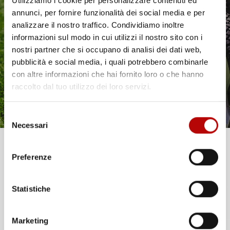
Utilizziamo i cookie per personalizzare contenuti ed
annunci, per fornire funzionalità dei social media e per
Il tuo 5% di benvenuto
analizzare il nostro traffico. Condividiamo inoltre
informazioni sul modo in cui utilizzi il nostro sito con i
è già pronto!
nostri partner che si occupano di analisi dei dati web,
pubblicità e social media, i quali potrebbero combinarle
con altre informazioni che hai fornito loro o che hanno
raccolto dal tuo utilizzo dei loro servizi.
Selezione
Necessari
del
consenso
Unisciti alla nostra community e ricevi in anteprima
Preferenze
offerte esclusive, novità e consigli!
Statistiche
Email
Marketing