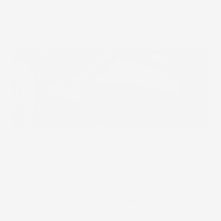
fino a
4 cm
, garantiscono che la sporcizia
accumulata all'interno del tappetino non fuoriesca.
Grazie a questo la tua auto sarà
sempre protetta
da elementi indesiderati.
Design
moderno e qualità premium:
un set di
tappetini per auto che ti aiuteranno a mantenerla
in ordine, diventando un elemento elegante e
funzionale per ogni stagione.
Grazie alla
scansione interna dell'auto
, il
tappetino
No.
77
si adatta
perfettamente
al
pianale fornendo una protezione completa del