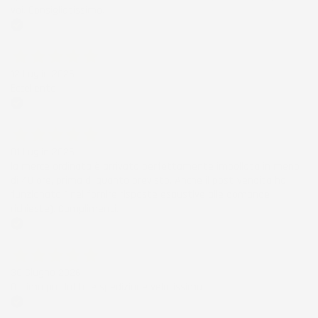
voi. Consigliatissimo.
Acquirente verificato
12 Luglio 2026
Eccellente
Acquirente verificato
01 Luglio 2026
la merce ordinata è arrivata perfettamente imballata in meno
di 48 ore, prima di quanto previsto. Anche il post-vendita ha
funzionato ( nel fornire risposte esaustive alle domande
richieste). Complimenti.
Acquirente verificato
30 Giugno 2026
Ottimo prodotto e spedizione velocissima
Acquirente verificato