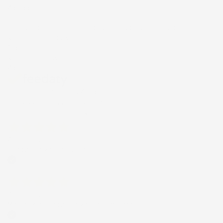
43.853
recensioni
Il totale delle recensioni indicate include la somma di:
Recensioni Feedaty
185
Recensioni Ebay
43668
Le nostre recensioni a 4 e 5 stelle.
Clicca qui per leggerle tutte >
Precedente
Successivo
4 Giorni Fa
Spedizione veloce Tappetini top
Acquirente verificato
7 Giorni Fa
Merce ok e spedizione veloce complimenti.