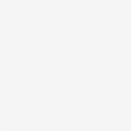
Garanzia
Pagamenti
Italiana
Sicuri
Paga in 3 rate
Metodi di pagamento accettati:
Paga in 3 rate senza interessi
DESCRIZIONE
Un tappetino in gomma per
Mercedes-Benz GLC
X253 2015-2022
professionale come il nostro
trattiene lo sporco, i liquidi e la sabbia nella sua
struttura.