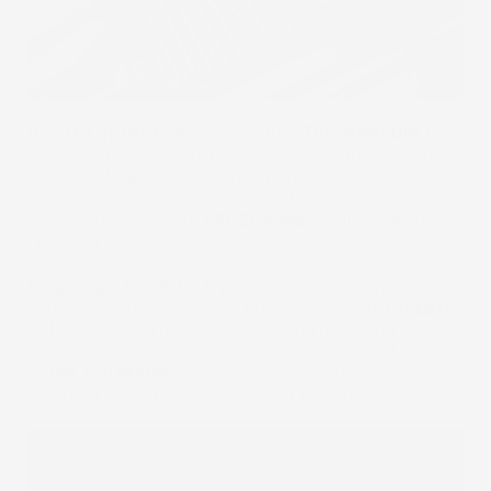
Durata garantita:
il materiale
TPE Premium
ha
un'altissima qualità, resistente agli agenti chimici,
ai raggi UV e all'abrasione, mantenendo la sua
flessibilità con le variazioni di temperatura,
rendendo i tappetini
FROGUM No.
77
una scelta
eccellente per anni.
Sicurezza e comfort:
progettati con la massima
cura grazie al materiale ulteriormente
rinforzato
,
al fissaggio semplice e la struttura interna
antiscivolo. Il materiale non si consuma nel tempo
e
non si deforma
verso l'interno, garantendo
sicurezza e comfort allo stesso tempo.