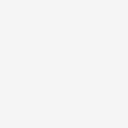
Acquirente verificato
17 Luglio 2026
Tutto bene. Venditore da consigliare
Acquirente verificato
15 Luglio 2026
Tutto ok
Acquirente verificato
12 Luglio 2026
Prodotti perfetti e di buona qualità. Comunicazione perfetta e
spedizione velocissima. E' stato veramente bello fare acquisti da
voi. Consigliatissimo.
Acquirente verificato