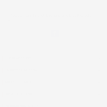
*Accetto i termini di utilizzo generali e la politica sulla
privacy.
Facebook
IL TUO ACCOUNT

LA NOSTRA AZIENDA

ACCESSORI AUTO

CASA E GIARDINO

INFORMAZIONI NEGOZIO