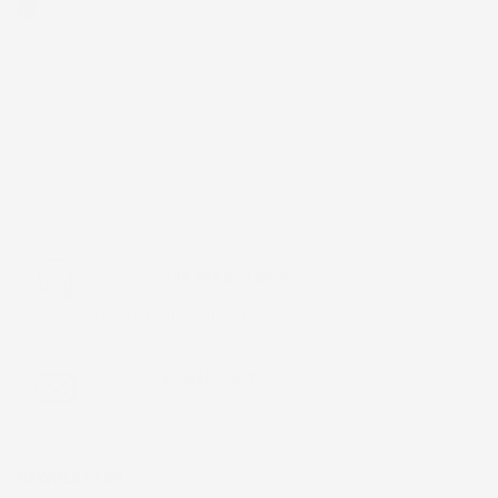
Acquirente verificato
Chiamaci:
+39 393 803 8255
LUN-VEN 9:00-12:00 / 14:00-17:00
E-mail:
ac@imjglobal.it
NEWSLETTER