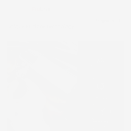
I tappetini
Pro
Line
di lusso per auto sono unici
grazie al loro design esclusivo, ultramoderno e alla
struttura incomparabile del materiale
PowerHalt
Unique Surface Technology
che conferisce un
effetto elegante.