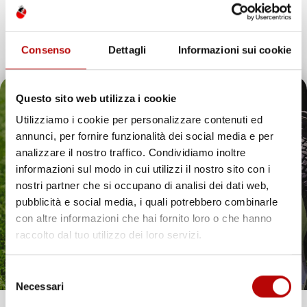
Consenso
Dettagli
Informazioni sui cookie
Questo sito web utilizza i cookie
Utilizziamo i cookie per personalizzare contenuti ed
annunci, per fornire funzionalità dei social media e per
Il tuo 5% di benvenuto
analizzare il nostro traffico. Condividiamo inoltre
informazioni sul modo in cui utilizzi il nostro sito con i
è già pronto!
nostri partner che si occupano di analisi dei dati web,
pubblicità e social media, i quali potrebbero combinarle
con altre informazioni che hai fornito loro o che hanno
raccolto dal tuo utilizzo dei loro servizi.
Selezione
Necessari
del
consenso