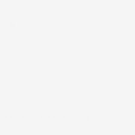
Produzione
Commenti (0)
Ancora nessuna recensione da parte degli utenti.
4 altri prodotti della stessa categoria:
favorite_border
favorite_border