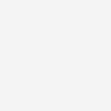
12 Luglio 2026
Eccellente
Acquirente verificato
01 Luglio 2026
la merce ordinata è arrivata perfettamente imballata in meno
di 48 ore, prima di quanto previsto. Anche il post-vendita ha
funzionato ( nel fornire risposte esaustive alle domande
richieste). Complimenti.
Acquirente verificato
30 Giugno 2026
Ottimo prodotto e spedizione velocissima
Acquirente verificato
28 Giugno 2026
Prodotto abbastanza buono da migliorare la robustezza del
telaio un po' debole per il resto funziona bene al momento.