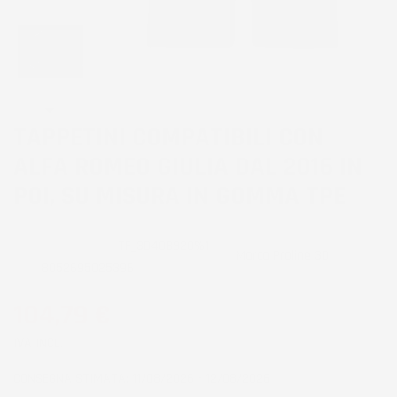
TAPPETINI COMPATIBILI CON
ALFA ROMEO GIULIA DAL 2016 IN
POI, SU MISURA IN GOMMA TPE
CODICE PRODOTTO:
TF_3D408920%1
Marca
Proline 3D
EAN:
8052695025396
104,79 €
IVA INCL.
CONSEGNA STIMATA: 11/08/2026 - 12/08/2026