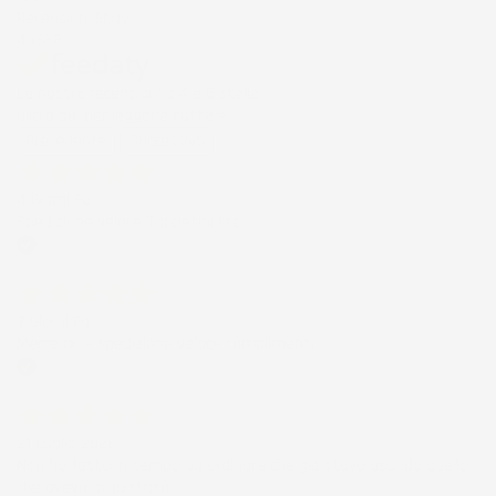
Recensioni Ebay
43668
Le nostre recensioni a 4 e 5 stelle.
Clicca qui per leggerle tutte >
Precedente
Successivo
4 Giorni Fa
Spedizione veloce Tappetini top
Acquirente verificato
7 Giorni Fa
Merce ok e spedizione veloce complimenti.
Acquirente verificato
21 Luglio 2026
Non ho fatto in tempo ad ordinare che già stavo usando quello
che avevo acquistato