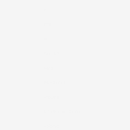
Pezzi
4
Materiale
TPE
Fissaggio
Si
Bordo
Fino A 7cm
Colore
Nero
Marchio
IMJ-Global
Brand
ProLine
Compatibilità
Alfa Romeo Giulia
Paese Di
Polonia