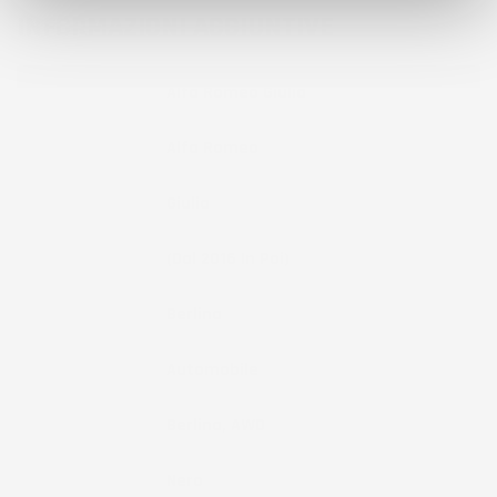
INFORMAZIONI AGGIUNTIVE
Compatibilita
Alfa Romeo Giulia
Marca
Alfa Romeo
Modello
Giulia
Anno
(dal 2016 In Poi)
Tipo Auto
Berlina
Tipo Veicolo
Automobile
Note
Berlina, AWD
Colore
Nero