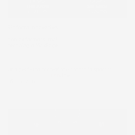
Rinforzo innovativo:
I bordi più alti sul mercato,
appositamente sagomati ed irrigiditi in modo da
non deformarsi mai
. Il design unico della
tecnologia MaxEdge
fa sì che i tappetini si
adattino perfettamente alle pareti del pianale.
Una perfetta protezione contro lo sporco:
I
tappetini per auto
Pro
Line
hanno i bordi più alti
(
fino a 7 cm
), garantiscono che la sporcizia
accumulata all'interno del tappetino non fuoriesca.
Grazie a questo la tua auto sarà sempre protetta
da elementi indesiderati.