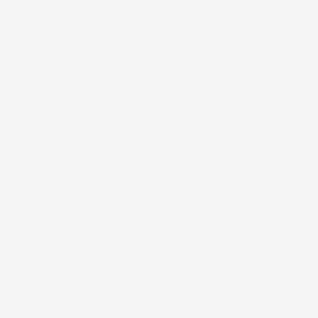
Tappetini per auto 3D di
altissima qualità:
un set
di tappetini per auto di qualità Premium,
realizzati con uno speciale materiale
TPE
UltraFlex Dual Polymer
moderno, durevole e
resistente, sono caratterizzati da una resistenza
ai danni senza precedenti, pur rimanendo leggeri e
flessibili.
Design
moderno
e finiture
esclusive
e
prestigiose
.