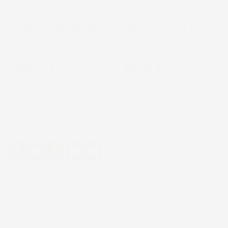
TAPPETINI COMPATIBILI
TAPPETINI COMPATIBILI
CON ALFA ROMEO GIULIA
CON ALFA ROMEO GIULIA
DAL 2016 IN POI, SU
DAL 2016 IN POI, SU
MISURA IN GOMMA TPE
MISURA IN GOMMA TPE
Berlina, AWD
Berlina, RWD
Prezzo
Prezzo
55,22 €
55,22 €
Eccellente
4,7
/5
43.853
recensioni
Il totale delle recensioni indicate include la somma di:
Recensioni Feedaty
185