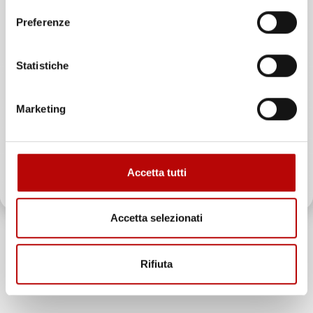
Unisciti alla nostra community e ricevi in anteprima
Preferenze
offerte esclusive, novità e consigli!
Statistiche
Email
Marketing
ATTIVA LO SCONTO!
Accetta tutti
Oltre 2000 clienti già iscritti.
Accetta selezionati
Rifiuta