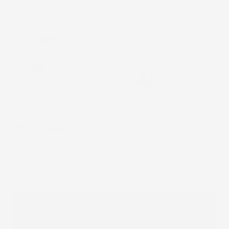
Metodi di pagamento accettati:
Paga in 3 rate senza interessi
DESCRIZIONE
Un tappetino in gomma per
Alfa Romeo Giulia dal
2016 in poi
professionale come il nostro trattiene
lo sporco, i liquidi e la sabbia nella sua struttura.