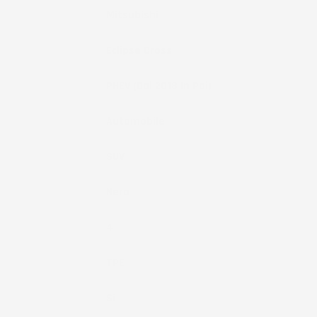
Marca
Mitsubishi
Modello
Eclipse Cross
Anno
PHEV (dal 2018 In Poi)
Tipo Veicolo
Automobile
Note
SUV
Colore
Nero
Pezzi
4
Materiale
TPE
Fissaggio
Si