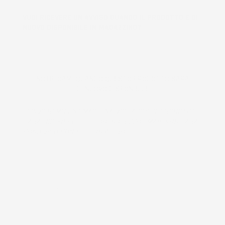
VUOI RICEVERE UN AVVISO QUANDO IL PRODOTTO È DI
NUOVO DISPONIBILE IN MAGAZZINO?
NOTIFICAMI QUANDO QUESTO PRODOTTO SARÀ
DI NUOVO DISPONIBILE
TI INVIEREMO UN'EMAIL UNA VOLTA CHE IL PRODOTTO
SARÀ DISPONIBILE. IL TUO INDIRIZZO EMAIL NON SARÀ
CONDIVISO CON NESSUN ALTRO.
Prodotto esaurito, non disponibile per la spedizione.
QUANTITÀ
AGGIUNGI AL CARRELLO