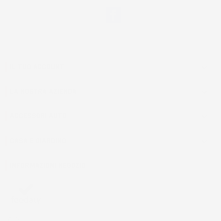
Facebook
IL TUO ACCOUNT

LA NOSTRA AZIENDA

ACCESSORI AUTO

CASA E GIARDINO

INFORMAZIONI NEGOZIO
4,7
/5