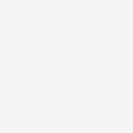
Bordo
Fino A 7cm
Colore
Nero
Marchio
IMJ-Global
Brand
ProLine
Compatibilità
Mitsubishi Eclipse Cross
Paese Di
Polonia
Produzione
Commenti (0)
Ancora nessuna recensione da parte degli utenti.