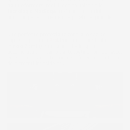
non deformarsi mai
. Il design unico della
tecnologia MaxEdge
fa sì che i tappetini si
adattino perfettamente alle pareti del pianale.
Una perfetta protezione contro lo sporco:
I
tappetini per auto
Pro
Line
hanno i bordi più alti
(
fino a 7 cm
), garantiscono che la sporcizia
accumulata all'interno del tappetino non fuoriesca.
Grazie a questo la tua auto sarà sempre protetta
da elementi indesiderati.