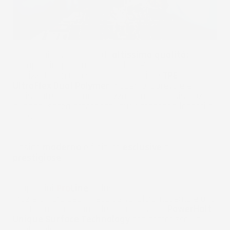
Tappetini per auto 3D di
altissima qualità:
un set
di tappetini per auto di qualità Premium,
realizzati con uno speciale materiale
TPE
UltraFlex Dual Polymer
moderno, durevole e
resistente, sono caratterizzati da una resistenza
ai danni senza precedenti, pur rimanendo leggeri e
flessibili.
Design
moderno
e finiture
esclusive
e
prestigiose
.
I tappetini
Pro
Line
di lusso per auto sono unici
grazie al loro design esclusivo, ultramoderno e alla
struttura incomparabile del materiale
PowerHalt
Unique Surface Technology
che conferisce un
effetto elegante.