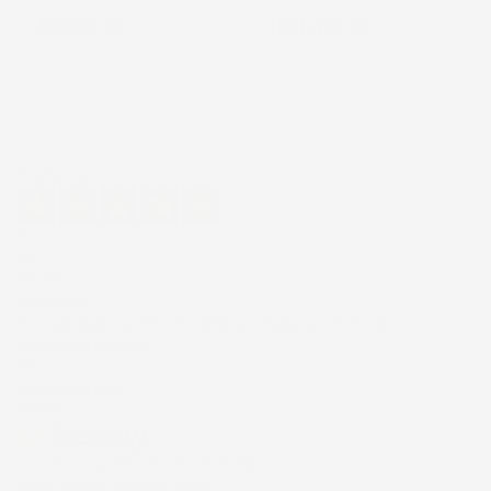
Prezzo
Prezzo
55,22 €
104,79 €
Eccellente
4,7
/5
43.853
recensioni
Il totale delle recensioni indicate include la somma di:
Recensioni Feedaty
185
Recensioni Ebay
43668
Le nostre recensioni a 4 e 5 stelle.
Clicca qui per leggerle tutte >