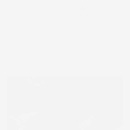
DESCRIZIONE
Un tappetino in gomma per
Mitsubishi Eclipse
Cross dal 2018 in poi
professionale come il nostro
trattiene lo sporco, i liquidi e la sabbia nella sua
struttura.