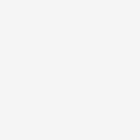
Acquirente verificato
15 Luglio 2026
Tutto ok
Acquirente verificato
12 Luglio 2026
Prodotti perfetti e di buona qualità. Comunicazione perfetta e
spedizione velocissima. E' stato veramente bello fare acquisti da
voi. Consigliatissimo.
Acquirente verificato
12 Luglio 2026
Eccellente
Acquirente verificato