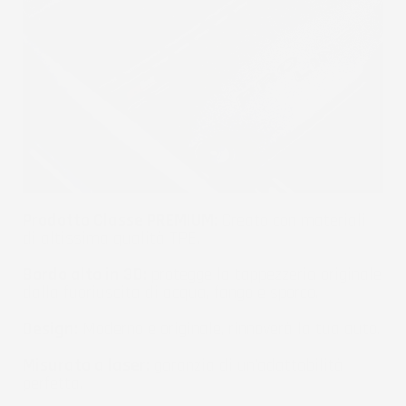
Prodotto Classe PREMIUM:
Creato con materiali
di altissima qualità TPE.
Bordo alto in 3D:
protegge la tappezzeria originale
dalla fuoriuscita di acqua, fango e sporco.
Design:
Moderno e originale, rinnoverà la tua auto.
Misurato a laser:
garanzia di un'adattabilità
perfetta.