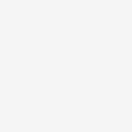
Precedente
Successivo
4 Giorni Fa
Spedizione veloce Tappetini top
Acquirente verificato
7 Giorni Fa
Merce ok e spedizione veloce complimenti.
Acquirente verificato
21 Luglio 2026
Non ho fatto in tempo ad ordinare che già stavo usando quello
che avevo acquistato
Acquirente verificato
17 Luglio 2026
Tutto bene. Venditore da consigliare