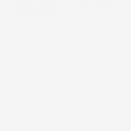
NON
DISPONIBILE
TAPPETINI COMPATIBILI
TAPPETINI COMPATIBILI
CON MITSUBISHI ECLIPSE
CON MITSUBISHI ECLIPSE
CROSS DAL 2018 IN POI,
CROSS PHEV DAL 2018 IN
SU MISURA IN GOMMA
POI, SU MISURA IN
GOMMA TPE
SUV
SUV
Prezzo
42,72 €
Prezzo
55,22 €
favorite_border
favorite_border