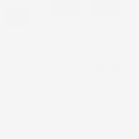
TAPPETINI COMPATIBILI CON
MITSUBISHI ECLIPSE CROSS PHEV
DAL 2018 IN POI, SU MISURA IN
GOMMA TPE
CODICE PRODOTTO:
TF_3D427198%1
Marca
Proline 3D
EAN:
8052695028816
104,79 €
IVA INCL.