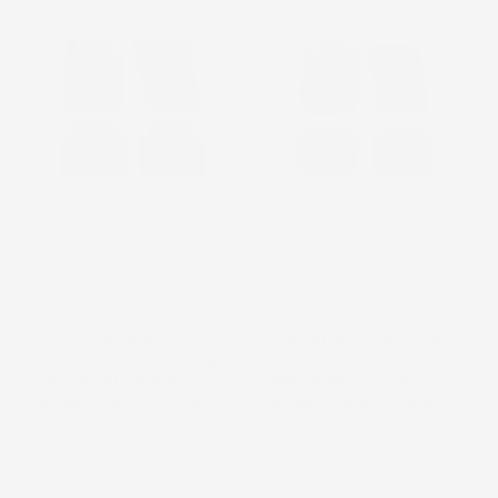
NON
NON
DISPONIBILE
DISPONIBILE
TAPPETINI COMPATIBILI
TAPPETINI COMPATIBILI
CON MITSUBISHI ECLIPSE
CON MITSUBISHI ECLIPSE
CROSS DAL 2018 IN POI,
CROSS DAL 2018 IN POI,
SU MISURA IN GOMMA
SU MISURA IN GOMMA
TPE
TPE
SUV, non compatibile con
SUV, non compatibile con
versione PHEV
versione PHEV