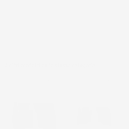
4 altri prodotti della stessa categoria:
favorite_border
favorite_border