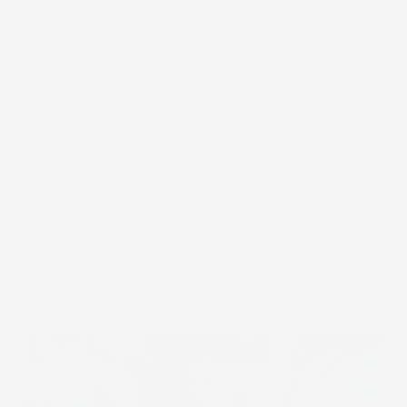
Superficie antiscivolo:
sicurezza e comfort
ottimale nella guida.
Bottoni di fissaggio:
garantiscono stabilità del
tappetino e maggiore sicurezza.
Miglior prezzo:
Il rapporto qualità/prezzo è il
migliore sul mercato. Tappetini con una qualità
simile sono venduti a prezzi indiscutibilmente
superiori.
Una perfetta protezione contro lo sporco - I
tappetini per auto
Pro
Line
hanno i bordi più alti -
fino a
7 cm
, garantiscono che la sporcizia
accumulata all'interno del tappetino non fuoriesca.
Grazie a questo la tua auto sarà
sempre protetta
da elementi indesiderati.