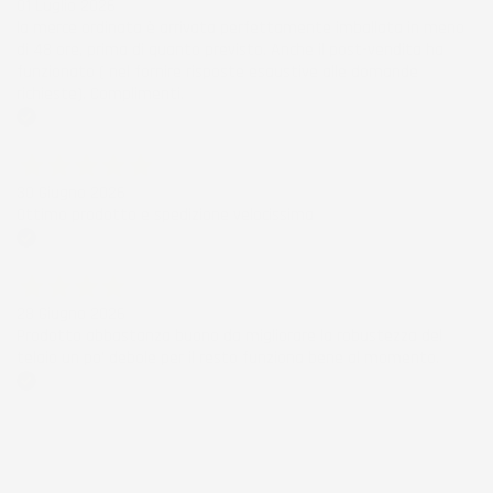
01 Luglio 2026
la merce ordinata è arrivata perfettamente imballata in meno
di 48 ore, prima di quanto previsto. Anche il post-vendita ha
funzionato ( nel fornire risposte esaustive alle domande
richieste). Complimenti.
Acquirente verificato
30 Giugno 2026
Ottimo prodotto e spedizione velocissima
Acquirente verificato
28 Giugno 2026
Prodotto abbastanza buono da migliorare la robustezza del
telaio un po' debole per il resto funziona bene al momento.
Acquirente verificato