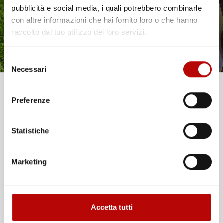
pubblicità e social media, i quali potrebbero combinarle
con altre informazioni che hai fornito loro o che hanno
raccolto dal tuo utilizzo dei loro servizi.
Selezione
Necessari
del
consenso
Unisciti alla nostra community e ricevi in anteprima
Preferenze
offerte esclusive, novità e consigli!
Statistiche
Email
Marketing
ATTIVA LO SCONTO!
Accetta tutti
Oltre 2000 clienti già iscritti.