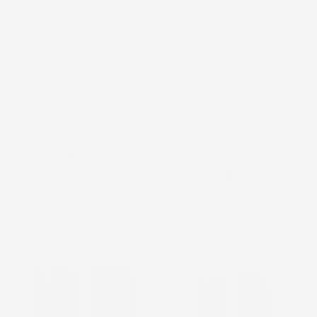
NON
DISPONIBILE
TAPPETINI COMPATIBILI
TAPPETINI COMPATIBILI
CON DACIA DUSTER III
CON DACIA DUSTER III
MILD HYBRID DAL 2024
DAL 2024 IN POI, SU
IN POI, SU MISURA IN
MISURA IN GOMMA TPE
GOMMA TPE
SUV, non compatibile con
versione 4x4, non
SUV, AWD
compatibile con versione
Mild Hybrid
Prezzo
55,22 €
Prezzo
104,79 €
favorite_border
favorite_border