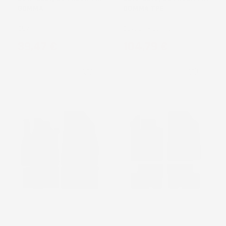
GOMMA
GOMMA TPE
SUV
SUV, pre-facelift
Prezzo
Prezzo
39,47 €
104,79 €
favorite_border
favorite_border