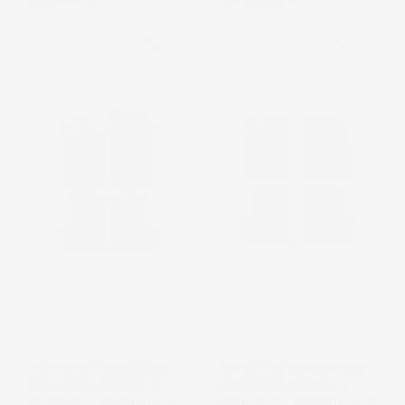
favorite_border
favorite_border
TAPPETINI COMPATIBILI
TAPPETINI COMPATIBILI
CON DACIA DUSTER II
CON DACIA DUSTER I
2017-2021, SU MISURA IN
2010-2013, SU MISURA IN