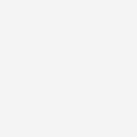
TAPPETINI COMPATIBILI CON
DACIA DUSTER II 2017-2021, SU
MISURA IN GOMMA TPE
CODICE PRODOTTO:
TF_3D408258%1
Marca
Proline 3D
EAN:
8052695024603
104,79 €
IVA INCL.
CONSEGNA STIMATA: 10/08/2026 - 11/08/2026