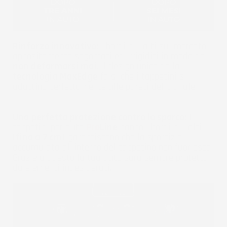
Rinforzo innovativo:
I bordi più alti sul mercato,
appositamente sagomati ed irrigiditi in modo da
non deformarsi mai
. Il design unico della
tecnologia MaxEdge
fa sì che i tappetini si
adattino perfettamente alle pareti del pianale.
Una perfetta protezione contro lo sporco:
I
tappetini per auto
Pro
Line
hanno i bordi più alti
(
fino a 7 cm
), garantiscono che la sporcizia
accumulata all'interno del tappetino non fuoriesca.
Grazie a questo la tua auto sarà sempre protetta
da elementi indesiderati.