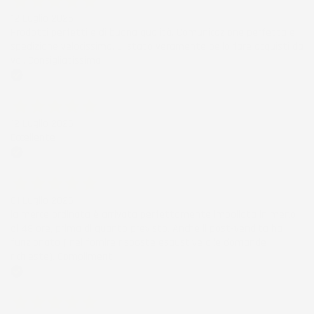
12 Luglio 2026
Prodotti perfetti e di buona qualità. Comunicazione perfetta e
spedizione velocissima. E' stato veramente bello fare acquisti da
voi. Consigliatissimo.
Acquirente verificato
12 Luglio 2026
Eccellente
Acquirente verificato
01 Luglio 2026
la merce ordinata è arrivata perfettamente imballata in meno
di 48 ore, prima di quanto previsto. Anche il post-vendita ha
funzionato ( nel fornire risposte esaustive alle domande
richieste). Complimenti.
Acquirente verificato