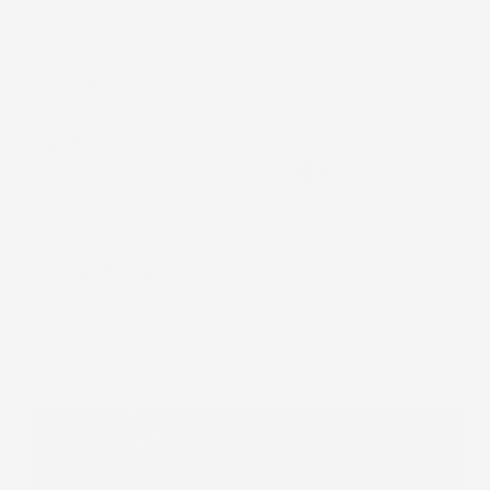
Metodi di pagamento accettati:
Paga in 3 rate senza interessi
DESCRIZIONE
Un tappetino in gomma per
Dacia Duster II 2017-
2021
professionale come il nostro trattiene lo
sporco, i liquidi e la sabbia nella sua struttura.