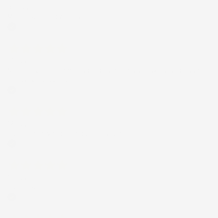
30 Luglio 2026
Merce ok e spedizione veloce complimenti.
Acquirente verificato
21 Luglio 2026
Non ho fatto in tempo ad ordinare che già stavo usando quello
che avevo acquistato
Acquirente verificato
17 Luglio 2026
Tutto bene. Venditore da consigliare
Acquirente verificato
15 Luglio 2026
Tutto ok
Acquirente verificato