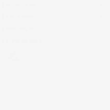
LA NOSTRA AZIENDA

ACCESSORI AUTO

CASA E GIARDINO

INFORMAZIONI NEGOZIO
4,7
/5
43.853
Il totale delle recensioni indicate include la somma di:
Recensioni Feedaty
185
Recensioni Ebay
43668