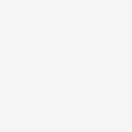
Design:
Moderno e originale, rinnoverà la tua auto.
Misurato a laser:
garanzia di un'adattabilità
perfetta.
Superficie antiscivolo:
sicurezza e comfort
ottimale nella guida.
Bottoni di fissaggio:
garantiscono stabilità del
tappetino e maggiore sicurezza.
Miglior prezzo:
Il rapporto qualità/prezzo è il
migliore sul mercato. Tappetini con una qualità
simile sono venduti a prezzi indiscutibilmente
superiori.
Una perfetta protezione contro lo sporco - I
tappetini per auto
Pro
Line
hanno i bordi più alti -
fino a
7 cm
, garantiscono che la sporcizia
accumulata all'interno del tappetino non fuoriesca.
Grazie a questo la tua auto sarà
sempre protetta
da elementi indesiderati.