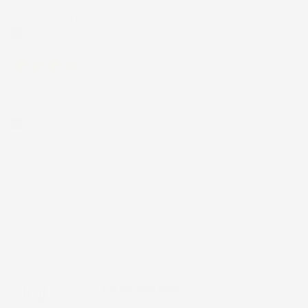
30 Giugno 2026
Ottimo prodotto e spedizione velocissima
Acquirente verificato
28 Giugno 2026
Prodotto abbastanza buono da migliorare la robustezza del
telaio un po' debole per il resto funziona bene al momento.
Acquirente verificato
Chiamaci:
+39 393 803 8255