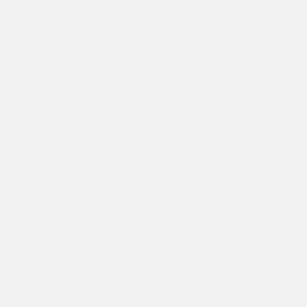
Tappetini per auto 3D di
altissima qualità:
un set
di tappetini per auto di qualità Premium,
realizzati con uno speciale materiale
TPE
UltraFlex Dual Polymer
moderno, durevole e
resistente, sono caratterizzati da una resistenza
ai danni senza precedenti, pur rimanendo leggeri e
flessibili.
Design
moderno
e finiture
esclusive
e
prestigiose
.