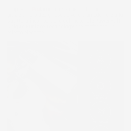
I tappetini
Pro
Line
di lusso per auto sono unici
grazie al loro design esclusivo, ultramoderno e alla
struttura incomparabile del materiale
PowerHalt
Unique Surface Technology
che conferisce un
effetto elegante.