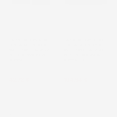
NON
NON
DISPONIBILE
DISPONIBILE
TAPPETINI COMPATIBILI
TAPPETINI COMPATIBILI
CON DACIA DUSTER III
CON DACIA DUSTER III
MILD HYBRID DAL 2024
MILD HYBRID DAL 2024
IN POI, SU MISURA IN
IN POI, SU MISURA IN
GOMMA
GOMMA TPE
SUV, AWD
SUV, AWD
Prezzo
Prezzo
42,72 €
104,94 €
Eccellente