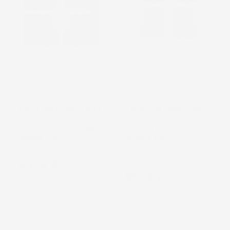
NON
DISPONIBILE
TAPPETINI COMPATIBILI
TAPPETINI COMPATIBILI
CON DACIA DUSTER II
CON DACIA DUSTER I
2017-2021, SU MISURA IN
2010-2013, SU MISURA IN
GOMMA TPE
GOMMA TPE
SUV, pre-facelift
Prezzo
43,26 €
Prezzo
55,22 €
favorite_border
favorite_border