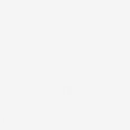
LUN-VEN 9:00-12:00 / 14:00-17:00
E-mail:
ac@imjglobal.it
NEWSLETTER
*Accetto i termini di utilizzo generali e la politica sulla
privacy.
Facebook
IL TUO ACCOUNT
