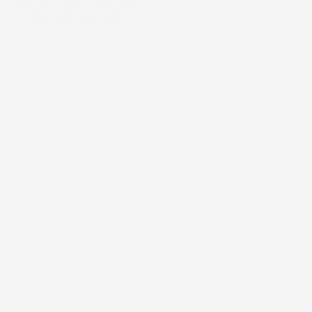
4,7
/5
43.853
recensioni
Il totale delle recensioni indicate include la somma di:
Recensioni Feedaty
185
Recensioni Ebay
43668
Le nostre recensioni a 4 e 5 stelle.
Clicca qui per leggerle tutte >
Precedente
Successivo
6 Giorni Fa
Spedizione veloce Tappetini top
Acquirente verificato