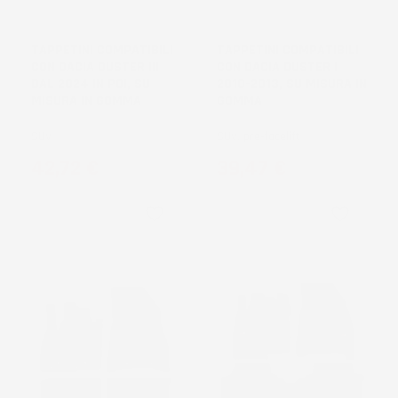
TAPPETINI COMPATIBILI
TAPPETINI COMPATIBILI
CON DACIA DUSTER III
CON DACIA DUSTER I
DAL 2024 IN POI, SU
2010-2013, SU MISURA IN
MISURA IN GOMMA
GOMMA
SUV
SUV, pre-facelift
Prezzo
Prezzo
42,72 €
39,47 €
favorite_border
favorite_border