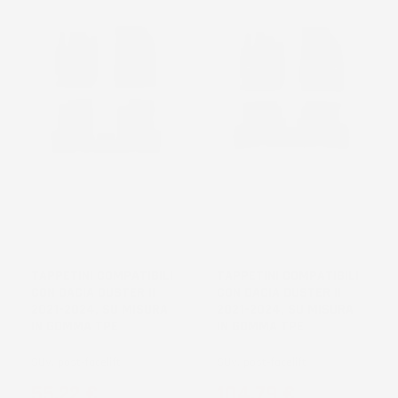
TAPPETINI COMPATIBILI
TAPPETINI COMPATIBILI
CON DACIA DUSTER II
CON DACIA DUSTER II
2021-2024, SU MISURA
2021-2024, SU MISURA
IN GOMMA TPE
IN GOMMA TPE
SUV, post-facelift
SUV, post-facelift
Prezzo
Prezzo
55,22 €
104,79 €