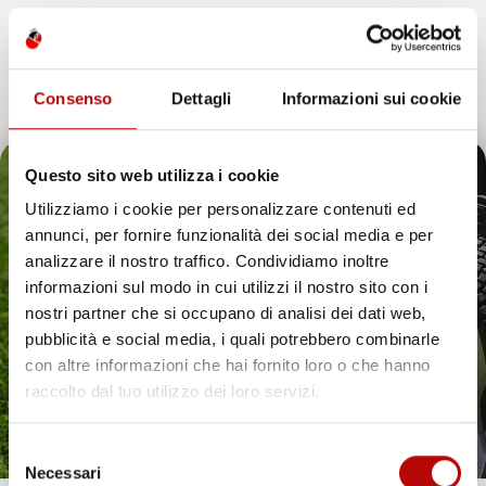
Colore
Nero
Pezzi
4
Consenso
Dettagli
Informazioni sui cookie
Materiale
TPE
Questo sito web utilizza i cookie
Fissaggio
Si
Utilizziamo i cookie per personalizzare contenuti ed
annunci, per fornire funzionalità dei social media e per
Bordo
Fino A 7cm
Il tuo 5% di benvenuto
analizzare il nostro traffico. Condividiamo inoltre
informazioni sul modo in cui utilizzi il nostro sito con i
Colore
Nero
è già pronto!
nostri partner che si occupano di analisi dei dati web,
pubblicità e social media, i quali potrebbero combinarle
Marchio
IMJ-Global
con altre informazioni che hai fornito loro o che hanno
raccolto dal tuo utilizzo dei loro servizi.
Brand
ProLine
Selezione
Compatibilità
Dacia Duster II
Necessari
del