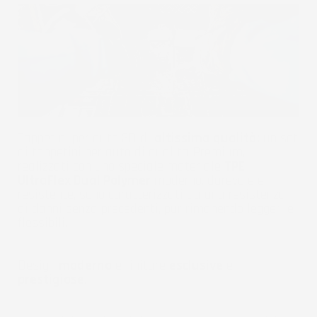
Tappetini per auto 3D di
altissima qualità:
un set
di tappetini per auto di qualità Premium,
realizzati con uno speciale materiale
TPE
UltraFlex Dual Polymer
moderno, durevole e
resistente, sono caratterizzati da una resistenza
ai danni senza precedenti, pur rimanendo leggeri e
flessibili.
Design
moderno
e finiture
esclusive
e
prestigiose
.