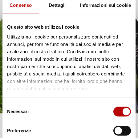
Consenso
Dettagli
Informazioni sui cookie
Questo sito web utilizza i cookie
Utilizziamo i cookie per personalizzare contenuti ed
15 altri prodotti della stessa categoria:
annunci, per fornire funzionalità dei social media e per
Il tuo 5% di benvenuto
analizzare il nostro traffico. Condividiamo inoltre
favorite_border
favorite_border
informazioni sul modo in cui utilizzi il nostro sito con i
è già pronto!
nostri partner che si occupano di analisi dei dati web,
pubblicità e social media, i quali potrebbero combinarle
con altre informazioni che hai fornito loro o che hanno
raccolto dal tuo utilizzo dei loro servizi.
Selezione
Necessari
del
consenso
Unisciti alla nostra community e ricevi in anteprima
Preferenze
offerte esclusive, novità e consigli!