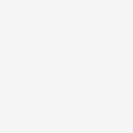
Chiamaci:
+39 393 803 8255
LUN-VEN 9:00-12:00 / 14:00-17:00
E-mail:
ac@imjglobal.it
NEWSLETTER
*Accetto i termini di utilizzo generali e la politica sulla
privacy.