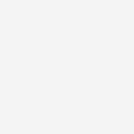
Metodi di pagamento accettati:
Paga in 3 rate senza interessi
DESCRIZIONE
Un tappetino in gomma per
Opel Corsa F dal 2019
in poi
professionale come il nostro trattiene lo
sporco, i liquidi e la sabbia nella sua struttura.