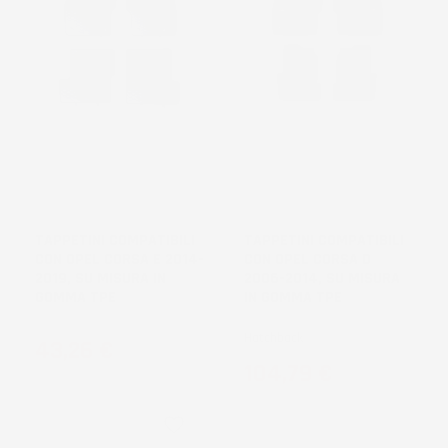
TAPPETINI COMPATIBILI
TAPPETINI COMPATIBILI
CON OPEL CORSA E 2014-
CON OPEL CORSA D
2019, SU MISURA IN
2006-2014, SU MISURA
GOMMA TPE
IN GOMMA TPE
Hatchback
Prezzo
43,26 €
Prezzo
104,79 €
favorite_border