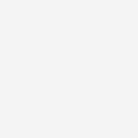
DISPONIBILE
TAPPETINI COMPATIBILI
TAPPETINI COMPATIBILI
CON OPEL CORSA C
CON OPEL CORSA D
2000-2006, SU MISURA
2006-2014, SU MISURA
IN GOMMA
IN GOMMA TPE
1° fila
Hatchback
Prezzo
Prezzo
33,72 €
55,22 €
favorite_border
favorite_border