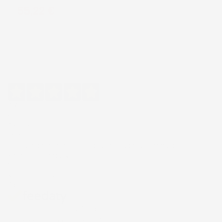
Prezzo
55,22 €
Eccellente
4,7
/5
43.853
recensioni
Il totale delle recensioni indicate include la somma di:
Recensioni Feedaty
185
Recensioni Ebay
43668
Le nostre recensioni a 4 e 5 stelle.
Clicca qui per leggerle tutte >