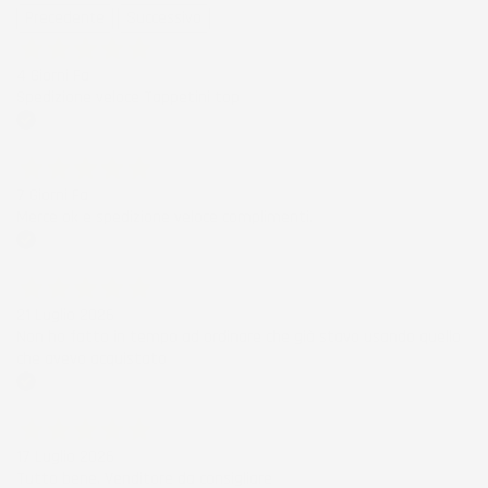
Precedente
Successivo
4 Giorni Fa
Spedizione veloce Tappetini top
Acquirente verificato
7 Giorni Fa
Merce ok e spedizione veloce complimenti.
Acquirente verificato
21 Luglio 2026
Non ho fatto in tempo ad ordinare che già stavo usando quello
che avevo acquistato
Acquirente verificato
17 Luglio 2026
Tutto bene. Venditore da consigliare