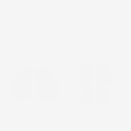
IN GOMMA
IN GOMMA TPE
Hatchback
Hatchback
Prezzo
Prezzo
42,72 €
55,22 €
favorite_border
favorite_border
NON