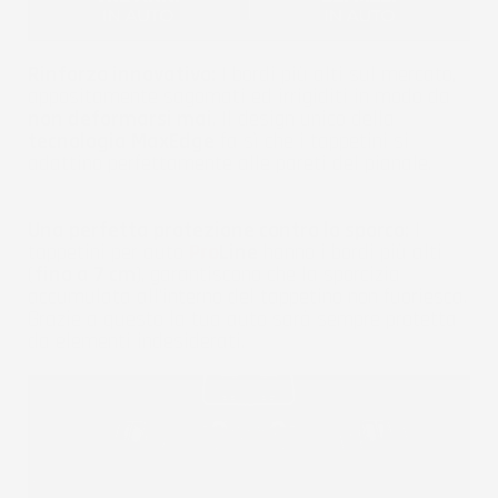
Rinforzo innovativo:
I bordi più alti sul mercato,
appositamente sagomati ed irrigiditi in modo da
non deformarsi mai
. Il design unico della
tecnologia MaxEdge
fa sì che i tappetini si
adattino perfettamente alle pareti del pianale.
Una perfetta protezione contro lo sporco:
I
tappetini per auto
Pro
Line
hanno i bordi più alti
(
fino a 7 cm
), garantiscono che la sporcizia
accumulata all'interno del tappetino non fuoriesca.
Grazie a questo la tua auto sarà sempre protetta
da elementi indesiderati.