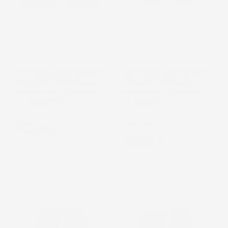
NON
DISPONIBILE
TAPPETINI COMPATIBILI
TAPPETINI COMPATIBILI
CON OPEL CORSA F DAL
CON OPEL CORSA D
2019 IN POI, SU MISURA
2006-2014, SU MISURA
IN GOMMA TPE
IN GOMMA
Hatchback, 1° e 2° fila
Prezzo
43,26 €
Prezzo
39,47 €
favorite_border
favorite_border