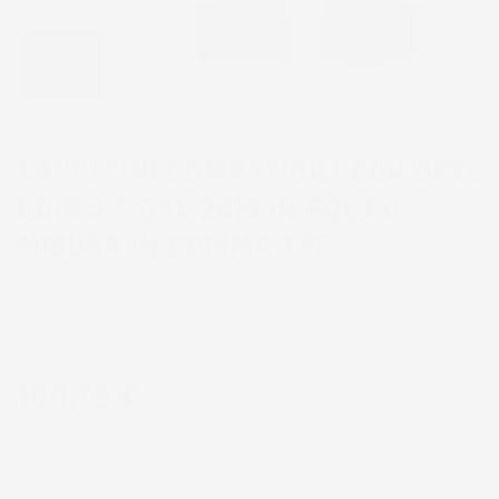
TAPPETINI COMPATIBILI CON OPEL
CORSA F DAL 2019 IN POI, SU
MISURA IN GOMMA TPE
CODICE PRODOTTO:
TF_3D409422%2
Marca
Proline 3D
EAN:
8052695025952
104,79 €
IVA INCL.
CONSEGNA STIMATA: 11/08/2026 - 12/08/2026