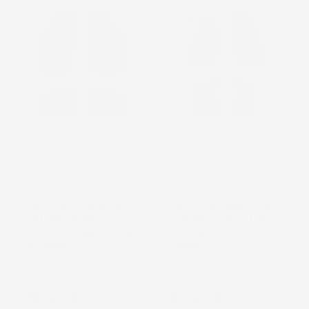
TAPPETINI COMPATIBILI
TAPPETINI COMPATIBILI
CON OPEL CORSA C
CON OPEL CORSA E 2014-
2000-2006, SU MISURA
2019, SU MISURA IN
IN GOMMA
GOMMA
1° e 2° fila
Hatchback, 1° e 2° fila
Prezzo
Prezzo
39,47 €
39,47 €