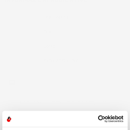
INFORMAZIONI AGGIUNTIVE
Compatibilita
Opel Corsa F
Marca
Opel
Modello
Corsa
Anno
F (dal 2019 In Poi)
Commenti (0)
Ancora nessuna recensione da parte degli utenti.