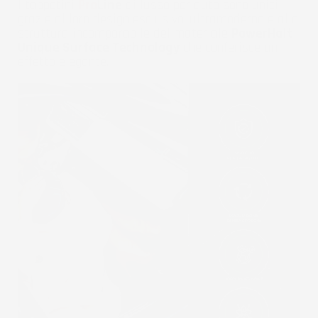
I tappetini
Pro
Line
di lusso per auto sono unici
grazie al loro design esclusivo, ultramoderno e alla
struttura incomparabile del materiale
PowerHalt
Unique Surface Technology
che conferisce un
effetto elegante.