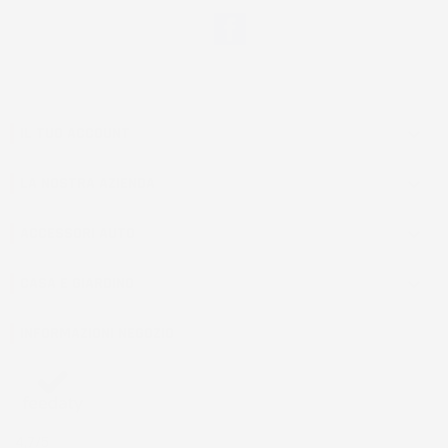
Facebook
IL TUO ACCOUNT

LA NOSTRA AZIENDA

ACCESSORI AUTO

CASA E GIARDINO

INFORMAZIONI NEGOZIO
4,7
/5