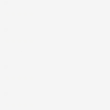
Acquirente verificato
15 Luglio 2026
Tutto ok
Acquirente verificato
12 Luglio 2026
Prodotti perfetti e di buona qualità. Comunicazione perfetta e
spedizione velocissima. E' stato veramente bello fare acquisti da
voi. Consigliatissimo.
Acquirente verificato
12 Luglio 2026
Eccellente
Acquirente verificato