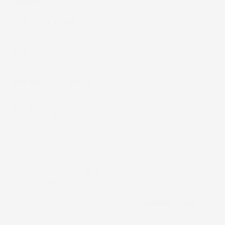
Design:
Moderno e originale, rinnoverà la tua auto.
Misurato a laser:
garanzia di un'adattabilità
perfetta.
Superficie antiscivolo:
sicurezza e comfort
ottimale nella guida.
Bottoni di fissaggio:
garantiscono stabilità del
tappetino e maggiore sicurezza.
Miglior prezzo:
Il rapporto qualità/prezzo è il
migliore sul mercato. Tappetini con una qualità
simile sono venduti a prezzi indiscutibilmente
superiori.
Una perfetta protezione contro lo sporco - I
tappetini per auto
Pro
Line
hanno i bordi più alti -
fino a
7 cm
, garantiscono che la sporcizia
accumulata all'interno del tappetino non fuoriesca.
Grazie a questo la tua auto sarà
sempre protetta
da elementi indesiderati.