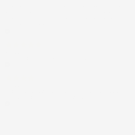
01 Luglio 2026
la merce ordinata è arrivata perfettamente imballata in meno
di 48 ore, prima di quanto previsto. Anche il post-vendita ha
funzionato ( nel fornire risposte esaustive alle domande
richieste). Complimenti.
Acquirente verificato
30 Giugno 2026
Ottimo prodotto e spedizione velocissima
Acquirente verificato
28 Giugno 2026
Prodotto abbastanza buono da migliorare la robustezza del
telaio un po' debole per il resto funziona bene al momento.
Acquirente verificato