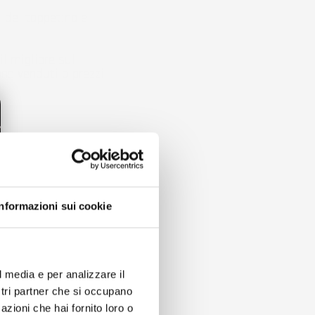
 del tappetino e
il migliore sul
no venduti a prezzi
tiscono che la
a
da elementi
Informazioni sui cookie
l media e per analizzare il
ostri partner che si occupano
azioni che hai fornito loro o