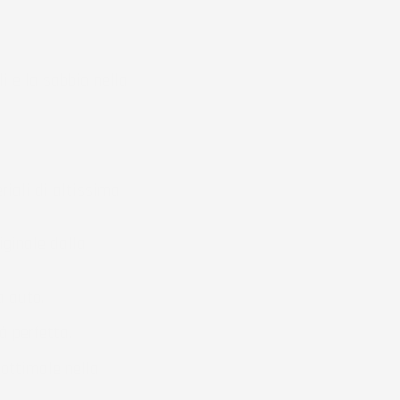
di e la sabbia nella
iali di altissima
iginale dalla
a auto.
à perfetta.
ottimale nella