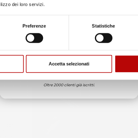
lizzo dei loro servizi.
Unisciti alla nostra community e ricevi in anteprima
offerte esclusive, novità e consigli!
Preferenze
Statistiche
Email
Accetta selezionati
ATTIVA LO SCONTO!
Oltre 2000 clienti già iscritti.
tappetini
le
ole e