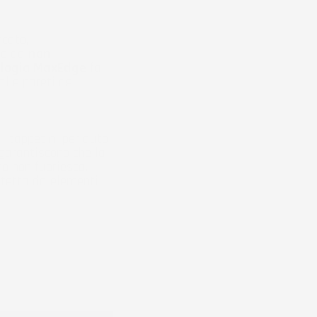
rcato,
do da
non
ologia MaxEdge
fa
alle pareti del
I tappetini per auto
 garantiscono che la
no non fuoriesca.
otetta da elementi