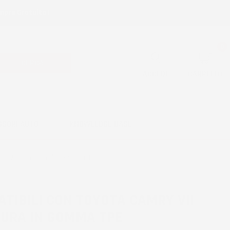
mpre Gratuita !
0
CERCA
ACCEDI
CARRELLO
SSORI AUTO
KNOWLEDGE BASE
-2017, su misura in Gomma TPE
ATIBILI CON TOYOTA CAMRY VII
ISURA IN GOMMA TPE