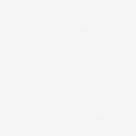
favorite_border
AGGIUNGI AL CARRELLO

Non disponibile
Garanzia
Pagamenti
Reso 30 giorni
Italiana
Sicuri