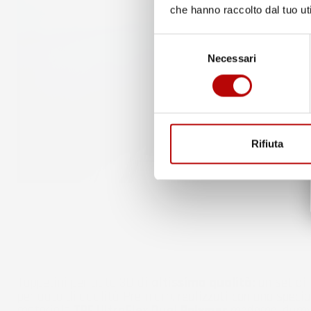
che hanno raccolto dal tuo uti
Selezione
Necessari
del
consenso
Rifiuta
Tappetini per auto 3D di
altissima qualità:
un set di 
per auto di qualità Premium, realizzati con uno specia
materiale
TPE UltraFlex Dual Polymer
moderno, durev