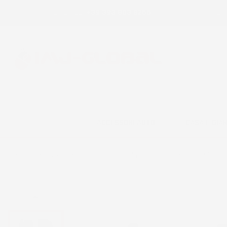
Chiamaci:
+39 393 803 8255
E-m
ACCESSORI AUTO
CASA E GIA
Home
Accessori Auto
Tappetini in gomma
Automobile
NON DISPONIBILE