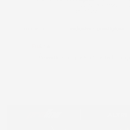
resistente, sono caratterizzati da una resistenza ai d
precedenti, pur rimanendo leggeri e flessibili.
Design
moderno
e finiture
esclusive
e
prestigiose
.
I tappetini
Pro
Line
di lusso per auto sono unici grazie 
design esclusivo, ultramoderno e alla struttura incom
del materiale
PowerHalt Unique Surface Technolog
conferisce un effetto elegante.