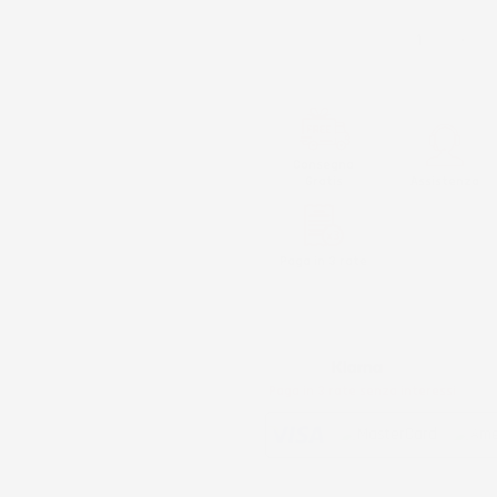
QUANTITÀ
Consegna
Gratis
Assistenza
Paga in 3 rate
Metodi di pagamento accettati:
Paga in 3 rate senza interessi