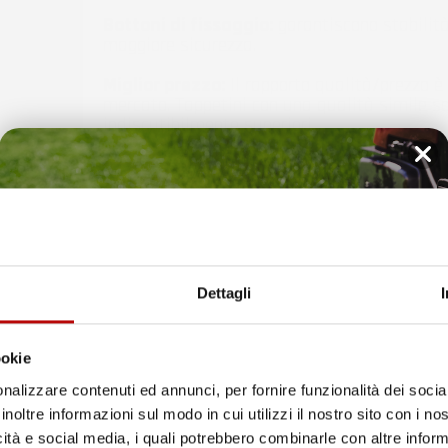
Bottoni di fissaggio:
garantiscono stabilità
maggiore sicurezza.
Miglior prezzo:
Il rapporto qualità/prezzo è 
mercato. Tappetini con una qualità simile so
indiscutibilmente superiori.
per auto
Pro
Line
hanno i bordi più alti - fino a
7 cm
, garan
Il tuo 5% di benvenuto
riesca. Grazie a questo la tua auto sarà
sempre protett
è già pronto!
Dettagli
ookie
nalizzare contenuti ed annunci, per fornire funzionalità dei socia
inoltre informazioni sul modo in cui utilizzi il nostro sito con i n
icità e social media, i quali potrebbero combinarle con altre inform