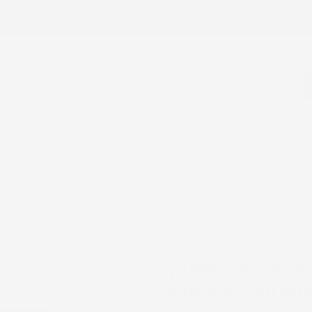
ail:
ac@imjglobal.it
La Spedizione è se
RDINO
OFFICINA E ATTREZZI
CONFIGURATORE ACCE
Toyota
Camry
Tappetini compatibili con Toyota Camry VII 2011
TAPPETINI COMP
2011-2017, SU M