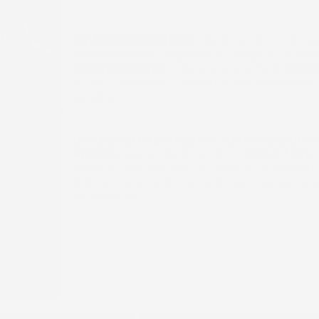
Rinforzo innovativo:
I bordi più alti sul me
appositamente sagomati ed irrigiditi in mo
deformarsi mai
. Il design unico della
tecn
sì che i tappetini si adattino perfettamente 
pianale.
Una perfetta protezione contro lo sporco:
Pro
Line
hanno i bordi più alti (
fino a 7 cm
),
sporcizia accumulata all'interno del tappeti
Grazie a questo la tua auto sarà sempre pr
indesiderati.