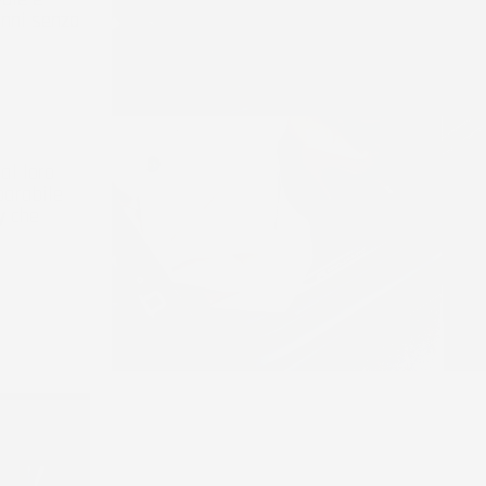
anni senza
al loro
parabile
y
che