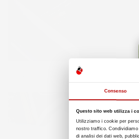
Una perfetta protezione contro lo sporco - I tappetini 
sporcizia accumulata all'interno del tappetino non fuo
indesiderati.
Consenso
Questo sito web utilizza i c
Utilizziamo i cookie per perso
nostro traffico. Condividiamo 
di analisi dei dati web, pubbl