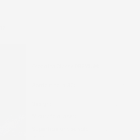
17
professionale come il nostro trattiene lo sporco, i liqui
Prodotto Classe PREMIUM:
Creato con mater
qualità TPE.
Bordo alto in 3D:
protegge la tappezzeria or
fuoriuscita di acqua, fango e sporco.
Design:
Moderno e originale, rinnoverà la tu
Misurato a laser:
garanzia di un'adattabilit
Superficie antiscivolo:
sicurezza e comfort 
guida.