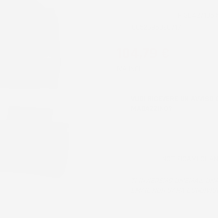
CODICE PRODOTTO:
TF_3D427105
EAN:
8052695028717
104,79 €
IVA INCL.
VUOI RICEVERE UN AVVISO 
MAGAZZINO?
NOTIFICAMI QUA
TI INVIEREMO UN'EMAIL UNA
EMAIL NON SARÀ CONDIVIS
Prodotto esaurito, non disponibil