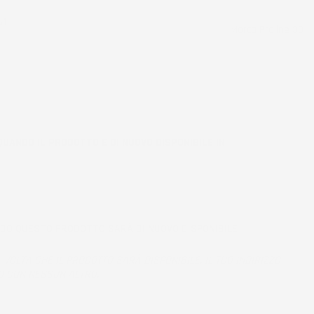
%1
Marca
Proline 3D
QUANDO IL PRODOTTO È DI NUOVO DISPONIBILE IN
NDO QUESTO PRODOTTO SARÀ DI NUOVO DISPONIBILE
 VOLTA CHE IL PRODOTTO SARÀ DISPONIBILE. IL TUO INDIRIZZO
O CON NESSUN ALTRO.
e per la spedizione.