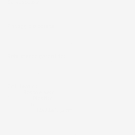
Salvaspazio:
Possono essere impilati uno dentro
l'altro, ottimizzando lo spazio in modo ordinato e
pratico.
Fissaggio a parete:
Dotati di una presa sul retro,
possono essere facilmente appesi al muro con
l'uso di una staffa o di un pannello di montaggio
disponibile nel nostro negozio.
Robustezza garantita:
La forma delle pareti
conferisce ai contenitori un'elevata resistenza,
rendendoli ideali per usi intensivi in officine,
garage, negozi o uffici.
Dati tecnici:
Colori:
Rosso e Nero
Materiale:
Plastica
Quantità:
6
Dimensioni:
14x7,5x10,5 cm