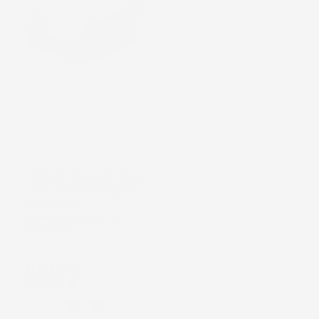
CONTENITORI A BOCCA DI
LUPO | CON COPERCHIO |
IMPILABILI |
SOVRAPPONIBILI | IN
PLASTICA
Prezzo
18,00 €
-
18,58 €
Rosso
Nero