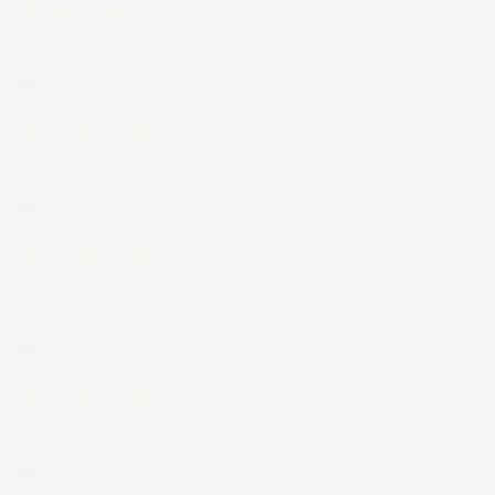
4 Giorni Fa
Spedizione veloce Tappetini top
Acquirente verificato
6 Giorni Fa
Merce ok e spedizione veloce complimenti.
Acquirente verificato
21 Luglio 2026
Non ho fatto in tempo ad ordinare che già stavo usando quello
che avevo acquistato
Acquirente verificato
17 Luglio 2026
Tutto bene. Venditore da consigliare
Acquirente verificato