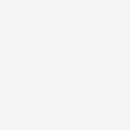
di 48 ore, prima di quanto previsto. Anche il post-vendita ha
funzionato ( nel fornire risposte esaustive alle domande
richieste). Complimenti.
Acquirente verificato
30 Giugno 2026
Ottimo prodotto e spedizione velocissima
Acquirente verificato
28 Giugno 2026
Prodotto abbastanza buono da migliorare la robustezza del
telaio un po' debole per il resto funziona bene al momento.
Acquirente verificato