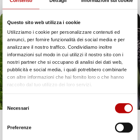
Consenso
Dettagli
Informazioni sui cookie
favorite_border
favorite_border
Questo sito web utilizza i cookie
Utilizziamo i cookie per personalizzare contenuti ed
annunci, per fornire funzionalità dei social media e per
Il tuo 5% di benvenuto
analizzare il nostro traffico. Condividiamo inoltre
informazioni sul modo in cui utilizzi il nostro sito con i
è già pronto!
nostri partner che si occupano di analisi dei dati web,
pubblicità e social media, i quali potrebbero combinarle
con altre informazioni che hai fornito loro o che hanno
raccolto dal tuo utilizzo dei loro servizi.
Selezione
Necessari
del
consenso
Unisciti alla nostra community e ricevi in anteprima
SET DI 4 CONTENITORI
SET DI 4 CONTENITORI
Preferenze
TITAN BOX | 11X15,6X19,5
XBLOCK BOX | 14X15,7X8
offerte esclusive, novità e consigli!
CM | COLORE ROSSO E
CM | ROSSO E NERO | IN