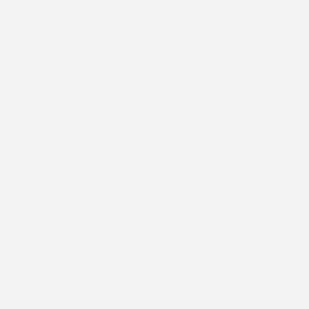
Eccellente
4,7
/5
43.853
recensioni
Il totale delle recensioni indicate include la somma di:
Recensioni Feedaty
185
Recensioni Ebay
43668
Le nostre recensioni a 4 e 5 stelle.
Clicca qui per leggerle tutte >
Precedente
Successivo