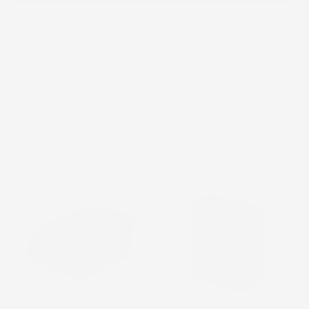
CONTENITORI A BOCCA DI
SET DI 6 CONTENITORI
LUPO | SOVRAPPONIBILI |
TITAN BOX | 7,5X11X26,3
COLORE NERO | IN
CM | COLORE ROSSO E
PLASTICA
NERO | IN PLASTICA
Prezzo
Prezzo
18,00 €
-
12,18 €
28,71 €
favorite_border
favorite_border