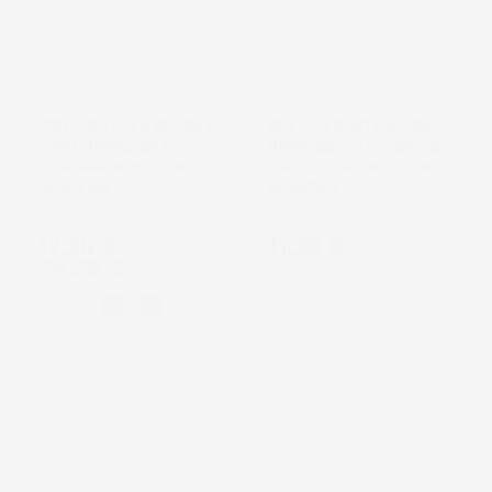
CONTENITORI A BOCCA DI
SET DI 5 CONTENITORI
LUPO | IMPILABILI |
UNITE BOX | 11X5,5X4,5
SOVRAPPONIBILI | IN
CM | COLORE NERO | IN
PLASTICA
PLASTICA
Prezzo
Prezzo
17,28 €
-
11,38 €
24,29 €
Rosso
Nero
favorite_border