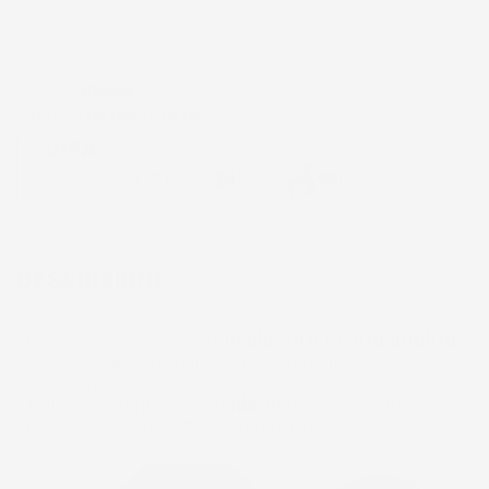
Metodi di pagamento accettati:
Paga in 3 rate senza interessi
DESCRIZIONE
Contenitori XBlock Box
in plastica
di
alta qualità
e adatti per un'ampia varietà di utilizzi in
qualsiasi ambiente.
Questi contenitori sono
ideali
per tenere tutto in
ordine in modo semplice e pratico.