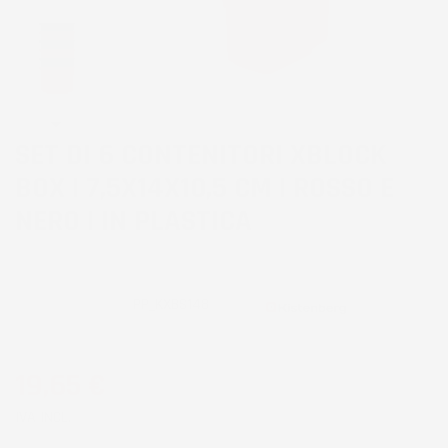
SET DI 6 CONTENITORI XBLOCK
BOX | 7,5X14X10,5 CM | ROSSO E
NERO | IN PLASTICA
CODICE PRODOTTO:
PP_KXBS148
19,65 €
IVA INCL.