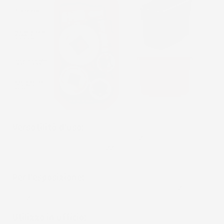
Versatilità d'uso:
Ideali per contenere minuteria
nel garage, in officina, in un negozio o anche a
casa. Perfetti per organizzare piccoli oggetti in
modo pratico ed efficiente.
Per l'esposizione:
Ottimi per esporre merci in
modo ordinato e accessibile, adatti a negozi e
spazi commerciali.
Utilizzo in ufficio:
Ideali anche per riporre penne,