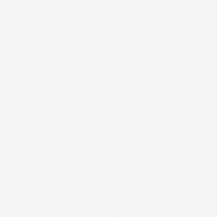
Chiamaci:
+39 393 803 8255
LUN-VEN 9:00-12:00 / 14:00-17:00
E-mail:
ac@imjglobal.it
NEWSLETTER
*Accetto i termini di utilizzo generali e la politica sulla
privacy.
Facebook