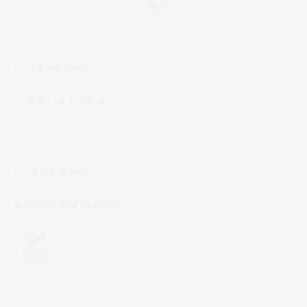
IL TUO ACCOUNT

LA NOSTRA AZIENDA

ACCESSORI AUTO

CASA E GIARDINO

INFORMAZIONI NEGOZIO
4,7
/5