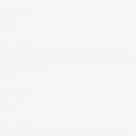
15 Luglio 2026
Tutto ok
Acquirente verificato
12 Luglio 2026
Prodotti perfetti e di buona qualità. Comunicazione perfetta e
spedizione velocissima. E' stato veramente bello fare acquisti da
voi. Consigliatissimo.
Acquirente verificato
12 Luglio 2026
Eccellente
Acquirente verificato
01 Luglio 2026
la merce ordinata è arrivata perfettamente imballata in meno