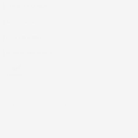
LA NOSTRA AZIENDA

ACCESSORI AUTO

CASA E GIARDINO

INFORMAZIONI NEGOZIO
4,7
/5
43.853
Il totale delle recensioni indicate include la somma di:
Recensioni Feedaty
185
Recensioni Ebay
43668