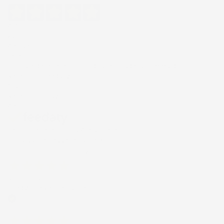
4,7
/5
43.853
recensioni
Il totale delle recensioni indicate include la somma di:
Recensioni Feedaty
185
Recensioni Ebay
43668
Le nostre recensioni a 4 e 5 stelle.
Clicca qui per leggerle tutte >
Precedente
Successivo
5 Giorni Fa
Spedizione veloce Tappetini top
Acquirente verificato