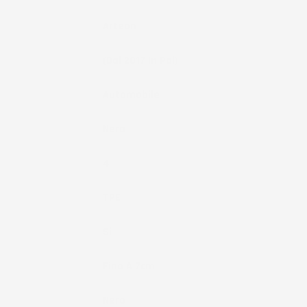
Modello
Arteon
Anno
(dal 2017 In Poi)
Tipo Veicolo
Automobile
Colore
Nero
Pezzi
4
Materiale
TPE
Fissaggio
Si
Bordo
Fino A 7cm
Colore
Nero