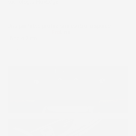
tecnologia MaxEdge
fa sì che i tappetini si
adattino perfettamente alle pareti del pianale.
Una perfetta protezione contro lo sporco:
I
tappetini per auto
Pro
Line
hanno i bordi più alti
(
fino a 7 cm
), garantiscono che la sporcizia
accumulata all'interno del tappetino non fuoriesca.
Grazie a questo la tua auto sarà sempre protetta
da elementi indesiderati.