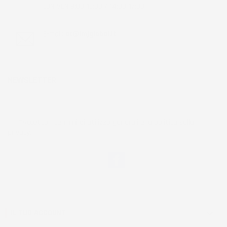
LUN-VEN 9:00-12:00 / 14:00-17:00
E-mail:
ac@imjglobal.it
NEWSLETTER
*Accetto i termini di utilizzo generali e la politica sulla
privacy.
Facebook
IL TUO ACCOUNT
