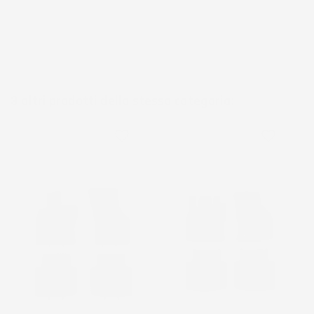
3 altri prodotti della stessa categoria:
favorite_border
favorite_border