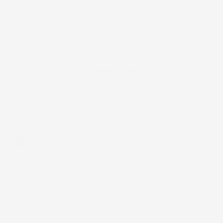
Marchio
IMJ-Global
Brand
ProLine
Compatibilità
Volkswagen Arteon
Paese Di
Polonia
Produzione
Commenti (0)
Ancora nessuna recensione da parte degli utenti.