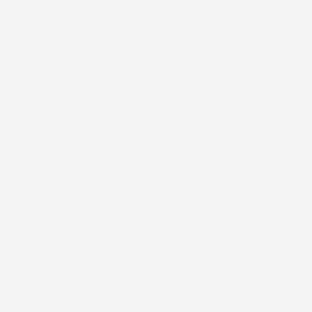
Prodotto Classe PREMIUM:
Creato con materiali
di altissima qualità TPE.
Bordo alto in 3D:
protegge la tappezzeria originale
dalla fuoriuscita di acqua, fango e sporco.
Design:
Moderno e originale, rinnoverà la tua auto.
Misurato a laser:
garanzia di un'adattabilità
perfetta.
Superficie antiscivolo:
sicurezza e comfort