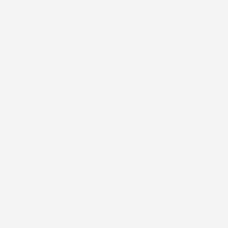
Rinforzo innovativo:
I bordi più alti sul mercato,
appositamente sagomati ed irrigiditi in modo da
non deformarsi mai
. Il design unico della