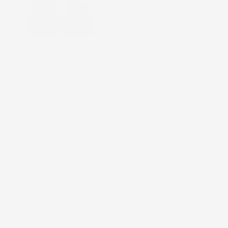
TAPPETINI COMPATIBILI
CON VOLKSWAGEN
ARTEON DAL 2017 IN POI,
SU MISURA IN GOMMA
Prezzo
42,72 €
Eccellente