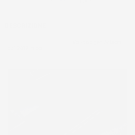
DESCRIZIONE
Un tappetino in gomma per
Volkswagen Arteon
dal 2017 in poi
professionale come il nostro
trattiene lo sporco, i liquidi e la sabbia nella sua
struttura.