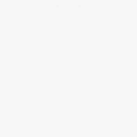
VUOI RICEVERE UN AVVISO QUANDO IL PRODOTTO È DI
NUOVO DISPONIBILE IN MAGAZZINO?
NOTIFICAMI QUANDO QUESTO PRODOTTO SARÀ
DI NUOVO DISPONIBILE
TI INVIEREMO UN'EMAIL UNA VOLTA CHE IL PRODOTTO
SARÀ DISPONIBILE. IL TUO INDIRIZZO EMAIL NON SARÀ
CONDIVISO CON NESSUN ALTRO.
Prodotto esaurito, non disponibile per la spedizione.
QUANTITÀ
AGGIUNGI AL CARRELLO