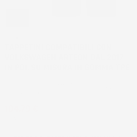
TAPPETINI COMPATIBILI CON
VOLKSWAGEN ARTEON DAL 2017
IN POI, SU MISURA IN GOMMA TPE
CODICE PRODOTTO:
TF_3D407572%1
Marca
Proline 3D
EAN:
8052695023699
104,79 €
IVA INCL.