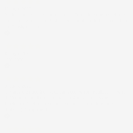
12 Luglio 2026
Prodotti perfetti e di buona qualità. Comunicazione perfetta e
spedizione velocissima. E' stato veramente bello fare acquisti da
voi. Consigliatissimo.
Acquirente verificato
12 Luglio 2026
Eccellente
Acquirente verificato
01 Luglio 2026
la merce ordinata è arrivata perfettamente imballata in meno
di 48 ore, prima di quanto previsto. Anche il post-vendita ha
funzionato ( nel fornire risposte esaustive alle domande
richieste). Complimenti.
Acquirente verificato