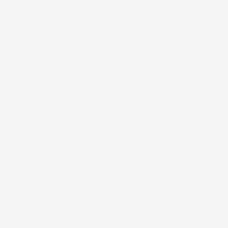
TAPPETINI COMPATIBILI
TAPPETINI COMPATIBILI
CON VOLKSWAGEN
CON VOLKSWAGEN
ARTEON DAL 2017 IN POI,
ARTEON DAL 2017 IN POI,
SU MISURA IN GOMMA
SU MISURA IN GOMMA
TPE
TPE
Prezzo
Prezzo
43,26 €
55,22 €
favorite_border