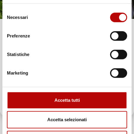
Selezione
Necessari
del
consenso
Unisciti alla nostra community e ricevi in anteprima
Preferenze
offerte esclusive, novità e consigli!
Statistiche
Email
Marketing
ATTIVA LO SCONTO!
Accetta tutti
Oltre 2000 clienti già iscritti.
Accetta selezionati