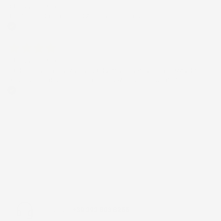
30 Giugno 2026
Ottimo prodotto e spedizione velocissima
Acquirente verificato
28 Giugno 2026
Prodotto abbastanza buono da migliorare la robustezza del
telaio un po' debole per il resto funziona bene al momento.
Acquirente verificato
Chiamaci:
+39 393 803 8255