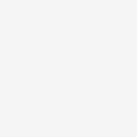
Tappetini per auto 3D di
altissima qualità:
un set
di tappetini per auto di qualità Premium,
realizzati con uno speciale materiale
TPE
UltraFlex Dual Polymer
moderno, durevole e
resistente, sono caratterizzati da una resistenza
ai danni senza precedenti, pur rimanendo leggeri e
flessibili.
Design
moderno
e finiture
esclusive
e
prestigiose
.
I tappetini
Pro
Line
di lusso per auto sono unici
grazie al loro design esclusivo, ultramoderno e alla
struttura incomparabile del materiale
PowerHalt
Unique Surface Technology
che conferisce un
effetto elegante.