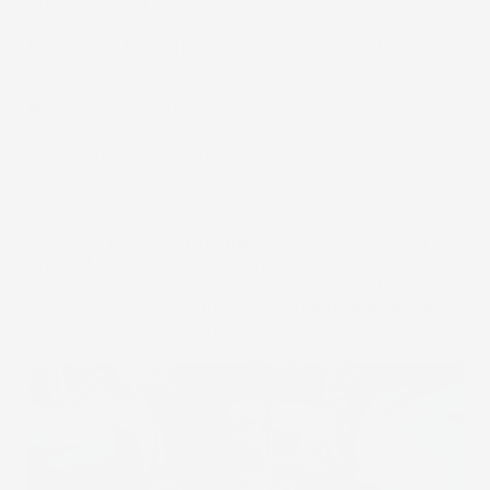
ottimale nella guida.
Bottoni di fissaggio:
garantiscono stabilità del
tappetino e maggiore sicurezza.
Miglior prezzo:
Il rapporto qualità/prezzo è il
migliore sul mercato. Tappetini con una qualità
simile sono venduti a prezzi indiscutibilmente
superiori.
Una perfetta protezione contro lo sporco - I
tappetini per auto
Pro
Line
hanno i bordi più alti -
fino a
7 cm
, garantiscono che la sporcizia
accumulata all'interno del tappetino non fuoriesca.
Grazie a questo la tua auto sarà
sempre protetta
da elementi indesiderati.