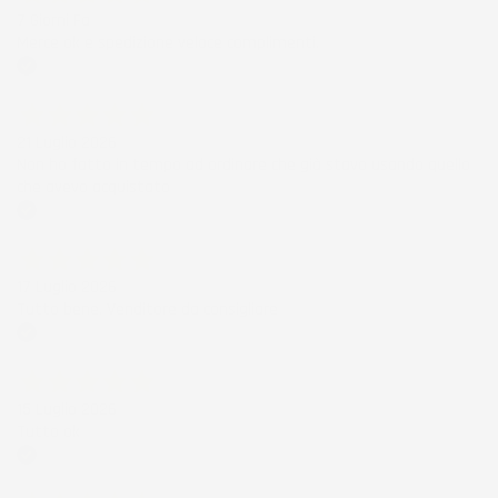
7 Giorni Fa
Merce ok e spedizione veloce complimenti.
Acquirente verificato
21 Luglio 2026
Non ho fatto in tempo ad ordinare che già stavo usando quello
che avevo acquistato
Acquirente verificato
17 Luglio 2026
Tutto bene. Venditore da consigliare
Acquirente verificato
15 Luglio 2026
Tutto ok
Acquirente verificato