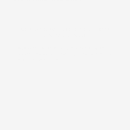
NOTIFICAMI QUANDO QUESTO PRODOTTO SARÀ
DI NUOVO DISPONIBILE
TI INVIEREMO UN'EMAIL UNA VOLTA CHE IL PRODOTTO
SARÀ DISPONIBILE. IL TUO INDIRIZZO EMAIL NON SARÀ
CONDIVISO CON NESSUN ALTRO.
Prodotto esaurito, non disponibile per la spedizione.
QUANTITÀ
AGGIUNGI AL CARRELLO
favorite_border