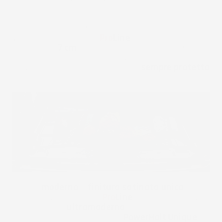
indiscutibilmente superiori.
Una perfetta protezione contro lo sporco - Le
vasche baule per auto
Pro
Line
hanno i bordi più
alti - fino a
7 cm
, garantiscono che la sporcizia
accumulata all'interno della vasca non fuoriesca.
Grazie a questo la tua auto sarà
sempre protetta
da elementi indesiderati.
Design
moderno
e
finitura satinata unica
. Le
lussuose vasche baule
Pro
Line
sono uniche grazie
al loro design
ultramoderno
e alla struttura
incomparabile del materiale
PowerHalt Unique