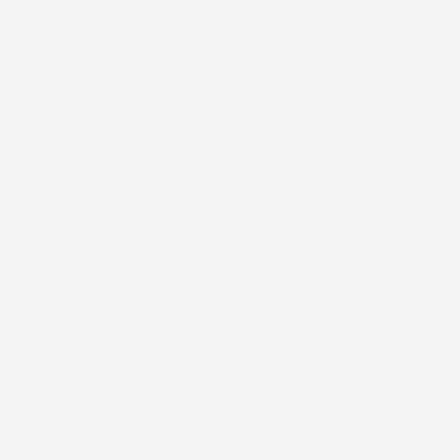
30 Giugno 2026
Ottimo prodotto e spedizione velocissima
Acquirente verificato
28 Giugno 2026
Prodotto abbastanza buono da migliorare la robustezza del
telaio un po' debole per il resto funziona bene al momento.
Acquirente verificato