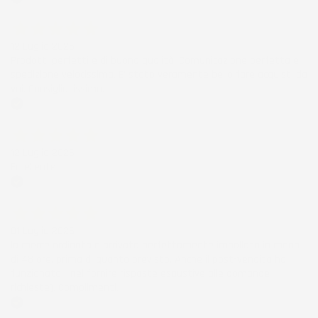
Acquirente verificato
12 Luglio 2026
Prodotti perfetti e di buona qualità. Comunicazione perfetta e
spedizione velocissima. E' stato veramente bello fare acquisti da
voi. Consigliatissimo.
Acquirente verificato
12 Luglio 2026
Eccellente
Acquirente verificato
01 Luglio 2026
la merce ordinata è arrivata perfettamente imballata in meno
di 48 ore, prima di quanto previsto. Anche il post-vendita ha
funzionato ( nel fornire risposte esaustive alle domande
richieste). Complimenti.
Acquirente verificato