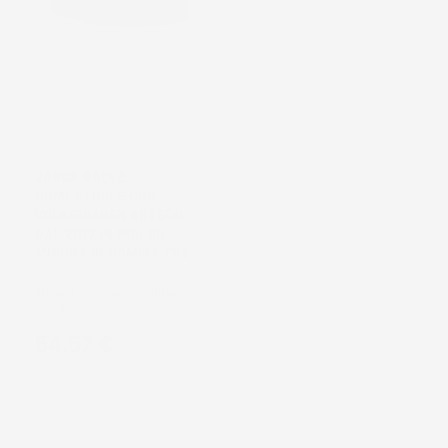
VASCA BAULE
COMPATIBILE CON
VOLKSWAGEN ARTEON
DAL 2017 IN POI, SU
MISURA IN GOMMA TPE
liftback, con nicchia laterale
sinistra
Prezzo
54,57 €