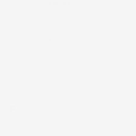
Tipo Veicolo
Automobile
Note
Shooting Brake, Con Nicchia Laterale
Sinistra, Con Ruota Di Scorta
Colore
Nero
Pezzi
1
Materiale
TPE
Bordo
Fino A 7cm
Commenti (0)
Ancora nessuna recensione da parte degli utenti.