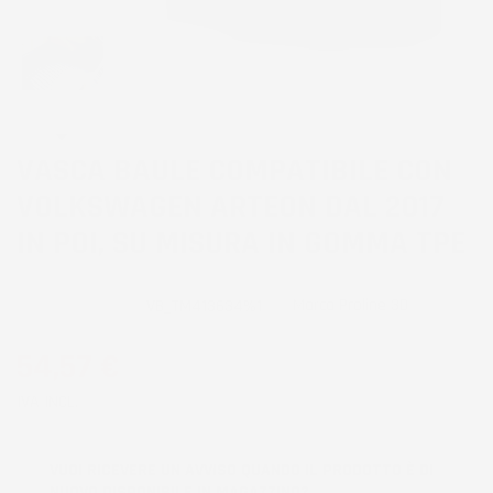
VASCA BAULE COMPATIBILE CON
VOLKSWAGEN ARTEON DAL 2017
IN POI, SU MISURA IN GOMMA TPE
Marca
Proline 3D
CODICE PRODOTTO:
VB_TM413634%1
54,57 €
IVA INCL.
VUOI RICEVERE UN AVVISO QUANDO IL PRODOTTO È DI
NUOVO DISPONIBILE IN MAGAZZINO?