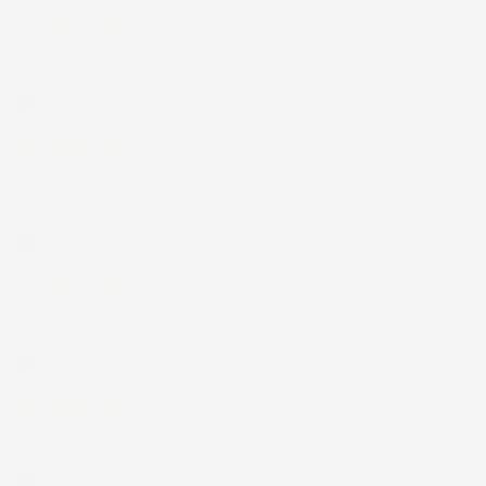
Acquirente verificato
7 Giorni Fa
Merce ok e spedizione veloce complimenti.
Acquirente verificato
21 Luglio 2026
Non ho fatto in tempo ad ordinare che già stavo usando quello
che avevo acquistato
Acquirente verificato
17 Luglio 2026
Tutto bene. Venditore da consigliare
Acquirente verificato
15 Luglio 2026
Tutto ok