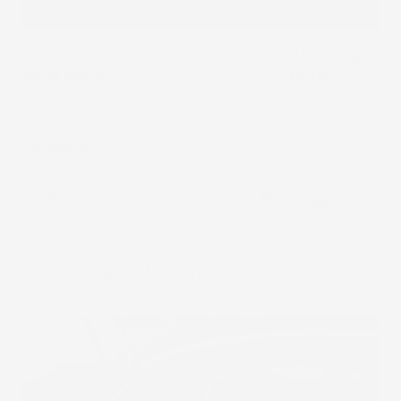
Eccellente protezione contro lo sporco,
dotato dei
bordi più alti
, fino a 12 cm, l'inserto
Pro
Line
trattiene perfettamente lo sporco e ne impedisce
la fuoriuscita oltre la sua area, proteggendo
efficacemente il rivestimento, è flessibile e
facile
da pulire
, ad esempio con un idropulitrice.
Rinforzi estremi
con
Tecnologia MaxEdge
. I
bordi più alti sul mercato, appositamente ricurvati,
sono stati irrigiditi in modo che non si deformino
mai. Questo design speciale assicura che i tappeti
si adattino
perfettamente
alle pareti del
bagagliaio.