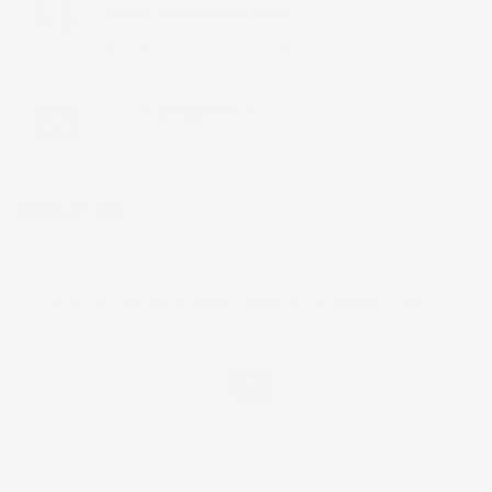
Chiamaci:
+39 393 803 8255
LUN-VEN 9:00-12:00 / 14:00-17:00
E-mail:
ac@imjglobal.it
NEWSLETTER
*Accetto i termini di utilizzo generali e la politica sulla
privacy.
Facebook