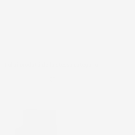
1 altri prodotti della stessa categoria:
favorite_border