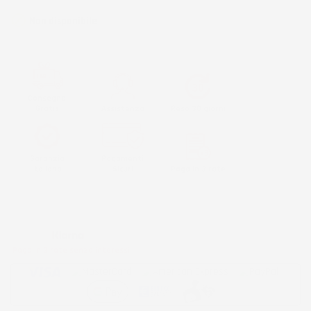

Non disponibile
Consegna
Gratis
Assistenza
Reso 30 giorni
Garanzia
Pagamenti
Italiana
Sicuri
Paga in 3 rate
Metodi di pagamento accettati:
Paga in 3 rate senza interessi