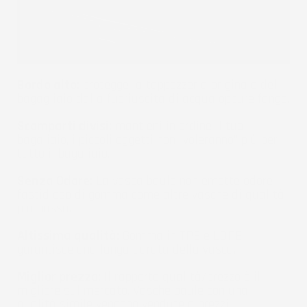
Bordo alto:
protegge la tappezzeria originale del
bagagliaio dalla fuoriuscita di acqua oppure fango.
Scomparti divisi:
mantieni in ordine il tuo
bagaliaio, i piccoli oggetti non "voleranno" più per
tutto il bagaliaio.
Senza Odore:
La vasca baule non emette odore
fastidioso di gomma come altre vasche di qualità
più bassa.
Altissima qualità:
Gomma in TPE e LDPE
garantisce una lunga durata della vasca.
Miglior prezzo:
Il rapporto qualità/prezzo è il
migliore sul mercato. Vasche baule con una
qualità simile vengono vendute a prezzi