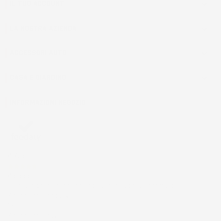
IL TUO ACCOUNT

LA NOSTRA AZIENDA

ACCESSORI AUTO

CASA E GIARDINO

INFORMAZIONI NEGOZIO
4,7
/5
43.853
Il totale delle recensioni indicate include la somma di:
Recensioni Feedaty
185
Recensioni Ebay