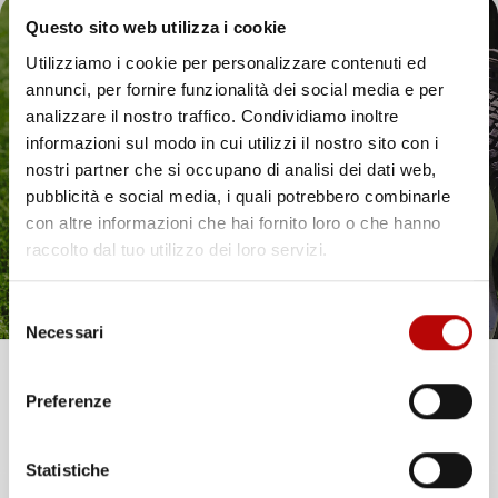
Questo sito web utilizza i cookie
Utilizziamo i cookie per personalizzare contenuti ed
annunci, per fornire funzionalità dei social media e per
Il tuo 5% di benvenuto
analizzare il nostro traffico. Condividiamo inoltre
informazioni sul modo in cui utilizzi il nostro sito con i
è già pronto!
nostri partner che si occupano di analisi dei dati web,
pubblicità e social media, i quali potrebbero combinarle
con altre informazioni che hai fornito loro o che hanno
raccolto dal tuo utilizzo dei loro servizi.
Selezione
Necessari
del
consenso
Unisciti alla nostra community e ricevi in anteprima
Preferenze
offerte esclusive, novità e consigli!
Statistiche
Email