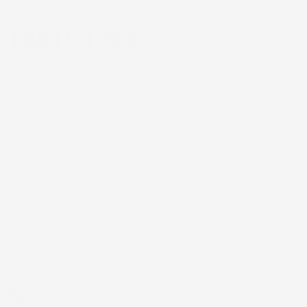
Eccellente
4,7
/5
43.853
recensioni
Il totale delle recensioni indicate include la somma di:
Recensioni Feedaty
185
Recensioni Ebay
43668
Le nostre recensioni a 4 e 5 stelle.
Clicca qui per leggerle tutte >
Precedente
Successivo
5 Giorni Fa
Spedizione veloce Tappetini top