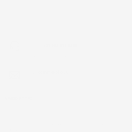
Chiamaci:
+39 393 803 8255
LUN-VEN 9:00-12:00 / 14:00-17:00
E-mail:
ac@imjglobal.it
NEWSLETTER
*Accetto i termini di utilizzo generali e la politica sulla
privacy.