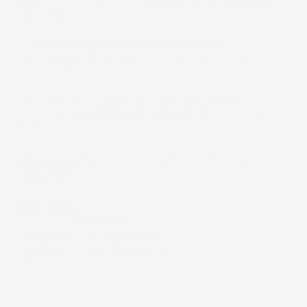
dimensioni di motori, rendendolo estremamente
versatile.
Il suo
attacco cilindrico
è
universale
,
consentendo di collegarlo a qualsiasi trapano o
cacciavite standard.
La levigatrice è progettata per assicurare
un'ottima
precisione dimensionale
nel processo
di levigatura.
Inoltre, le pietre abrasive sono facilmente
sostituibili
, permettendo una manutenzione
semplice.
Dati tecnici
:
Apertura:
25-76 mm
Lunghezza totale:
230 mm
Lunghezza pietre:
50 mm / 2"
Tre
bracci