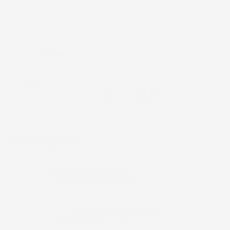
Italiana
Sicuri
Paga in 3 rate
Metodi di pagamento accettati:
Paga in 3 rate senza interessi
DESCRIZIONE
Pratica
levigatrice a molla
da
2"
per la pulizia
interna dei
cilindri dei motori
da depositi in
carbone e altri residui.
Grazie alla sua
apertura regolabile
, questo
utensile è
compatibile
con una vasta gamma di