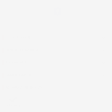
Facebook
IL TUO ACCOUNT

LA NOSTRA AZIENDA

ACCESSORI AUTO

CASA E GIARDINO

INFORMAZIONI NEGOZIO