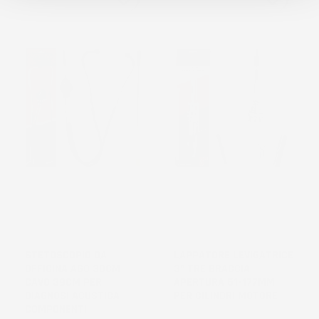
STETOSCOPIO DA
LAPPATORE LEVIGATRICE
OFFICINA AGO 30CM
3" TRE BRACCIA
CAVO 39CM PER
APERTURA 51-177MM
DIAGNOSI ACUSTICA
PER CILINDRI MOTORE
COMPONENTI