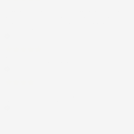
01 Luglio 2026
la merce ordinata è arrivata perfettamente imballata in meno
di 48 ore, prima di quanto previsto. Anche il post-vendita ha
funzionato ( nel fornire risposte esaustive alle domande
richieste). Complimenti.
Acquirente verificato
30 Giugno 2026
Ottimo prodotto e spedizione velocissima
Acquirente verificato
28 Giugno 2026
Prodotto abbastanza buono da migliorare la robustezza del
telaio un po' debole per il resto funziona bene al momento.
Acquirente verificato