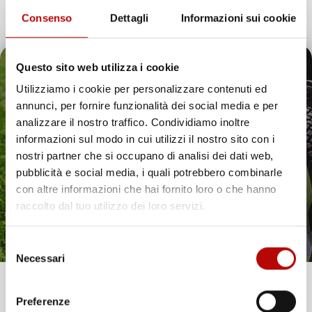
Consenso
Dettagli
Informazioni sui cookie
Questo sito web utilizza i cookie
Utilizziamo i cookie per personalizzare contenuti ed
annunci, per fornire funzionalità dei social media e per
Il tuo 5% di benvenuto
analizzare il nostro traffico. Condividiamo inoltre
SET 3 PIETRE ABRASIVE
SET 3 PIETRE ABRASIVE
informazioni sul modo in cui utilizzi il nostro sito con i
Ø50MM CON PERNI
Ø75MM CON VITI
è già pronto!
nostri partner che si occupano di analisi dei dati web,
RICAMBIO PER
RICAMBIO PER
LEVIGATRICE A MOLLA 2"
LEVIGATRICE A MOLLA 3"
pubblicità e social media, i quali potrebbero combinarle
con altre informazioni che hai fornito loro o che hanno
Prezzo
Prezzo
13,59 €
14,41 €
raccolto dal tuo utilizzo dei loro servizi.
favorite_border
favorite_border
Selezione
Necessari
del
consenso
Unisciti alla nostra community e ricevi in anteprima
Preferenze