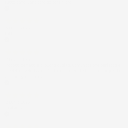
Tutto bene. Venditore da consigliare
Acquirente verificato
15 Luglio 2026
Tutto ok
Acquirente verificato
12 Luglio 2026
Prodotti perfetti e di buona qualità. Comunicazione perfetta e
spedizione velocissima. E' stato veramente bello fare acquisti da
voi. Consigliatissimo.
Acquirente verificato
12 Luglio 2026
Eccellente
Acquirente verificato