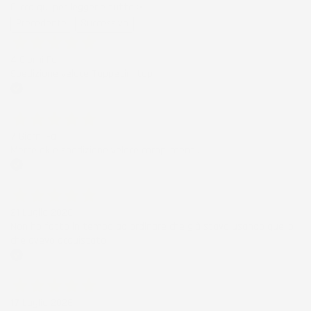
Clicca qui per leggerle tutte >
Precedente
Successivo
4 Giorni Fa
Spedizione veloce Tappetini top
Acquirente verificato
7 Giorni Fa
Merce ok e spedizione veloce complimenti.
Acquirente verificato
21 Luglio 2026
Non ho fatto in tempo ad ordinare che già stavo usando quello
che avevo acquistato
Acquirente verificato
17 Luglio 2026