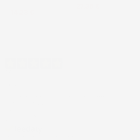
Prezzo
27,35 €
Prezzo
14,23 €
Eccellente
4,7
/5
43.853
recensioni
Il totale delle recensioni indicate include la somma di:
Recensioni Feedaty
185
Recensioni Ebay
43668
Le nostre recensioni a 4 e 5 stelle.