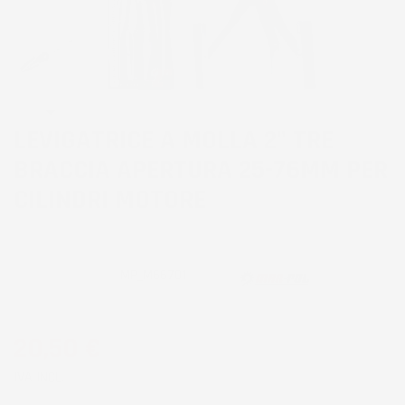
LEVIGATRICE A MOLLA 2" TRE
BRACCIA APERTURA 25-76MM PER
CILINDRI MOTORE
CODICE PRODOTTO:
MP_M66701
20,50 €
IVA INCL.