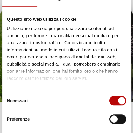
Questo sito web utilizza i cookie
Utilizziamo i cookie per personalizzare contenuti ed
annunci, per fornire funzionalità dei social media e per
Il tuo 5% di benvenuto
analizzare il nostro traffico. Condividiamo inoltre
informazioni sul modo in cui utilizzi il nostro sito con i
è già pronto!
nostri partner che si occupano di analisi dei dati web,
pubblicità e social media, i quali potrebbero combinarle
con altre informazioni che hai fornito loro o che hanno
raccolto dal tuo utilizzo dei loro servizi.
Selezione
Necessari
del
consenso
Unisciti alla nostra community e ricevi in anteprima
Preferenze
offerte esclusive, novità e consigli!