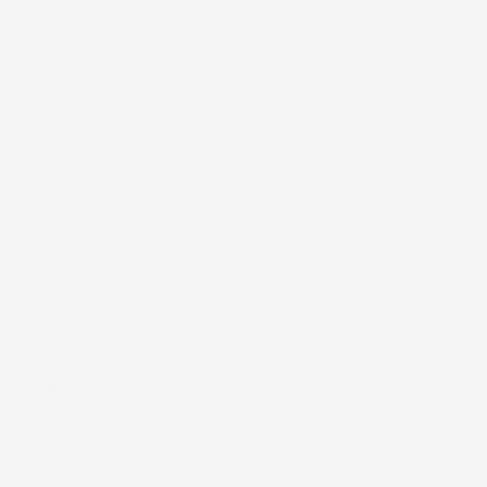
Tipo Veicolo
Automobile
Note
Station Wagon, Senza Pianale
Bagagliaio Aggiuntivo
Colore
Nero
Pezzi
1
Materiale
TPE
Bordo
Fino A 7cm
Commenti (0)
Ancora nessuna recensione da parte degli utenti.