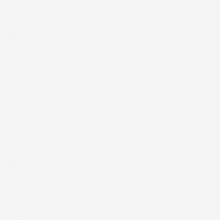
15 Luglio 2026
Tutto ok
Acquirente verificato
12 Luglio 2026
Prodotti perfetti e di buona qualità. Comunicazione perfetta e
spedizione velocissima. E' stato veramente bello fare acquisti da
voi. Consigliatissimo.
Acquirente verificato
12 Luglio 2026
Eccellente
Acquirente verificato
01 Luglio 2026
la merce ordinata è arrivata perfettamente imballata in meno
di 48 ore, prima di quanto previsto. Anche il post-vendita ha