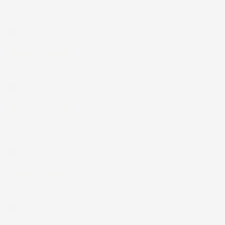
5 Giorni Fa
Spedizione veloce Tappetini top
Acquirente verificato
30 Luglio 2026
Merce ok e spedizione veloce complimenti.
Acquirente verificato
21 Luglio 2026
Non ho fatto in tempo ad ordinare che già stavo usando quello
che avevo acquistato
Acquirente verificato
17 Luglio 2026
Tutto bene. Venditore da consigliare
Acquirente verificato