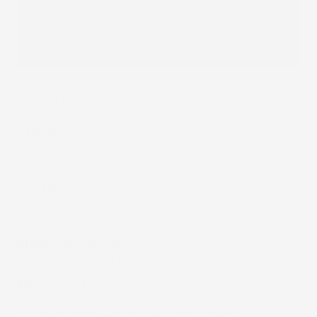
Bordo alto:
protegge la tappezzeria originale del
bagagliaio dalla fuoriuscita di acqua oppure fango.
Scomparti divisi:
mantieni in ordine il tuo
bagaliaio, i piccoli oggetti non "voleranno" più per
tutto il bagaliaio.
Senza Odore:
La vasca baule non emette odore
fastidioso di gomma come altre vasche di qualità
più bassa.
Altissima qualità:
Gomma in TPE e LDPE
garantisce una lunga durata della vasca.
Miglior prezzo:
Il rapporto qualità/prezzo è il
migliore sul mercato. Vasche baule con una
qualità simile vengono vendute a prezzi