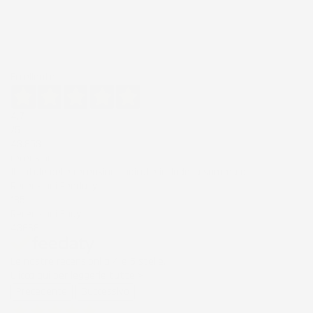
Eccellente
4,7
/5
43.853
recensioni
Il totale delle recensioni indicate include la somma di:
Recensioni Feedaty
185
Recensioni Ebay
43668
Le nostre recensioni a 4 e 5 stelle.
Clicca qui per leggerle tutte >
Precedente
Successivo