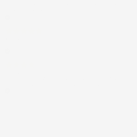
funzionato ( nel fornire risposte esaustive alle domande
richieste). Complimenti.
Acquirente verificato
30 Giugno 2026
Ottimo prodotto e spedizione velocissima
Acquirente verificato
28 Giugno 2026
Prodotto abbastanza buono da migliorare la robustezza del
telaio un po' debole per il resto funziona bene al momento.
Acquirente verificato