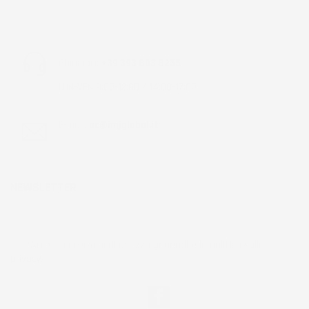
Chiamaci:
+39 393 803 8255
LUN-VEN 9:00-12:00 / 14:00-17:00
E-mail:
ac@imjglobal.it
NEWSLETTER
*Accetto i termini di utilizzo generali e la politica sulla
privacy.
Facebook