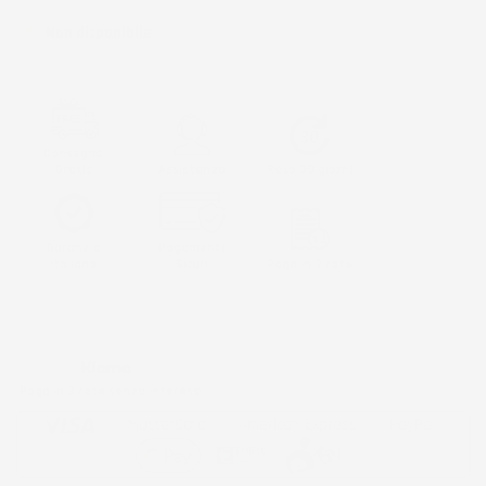

Non disponibile
Consegna
Gratis
Assistenza
Reso 30 giorni
Garanzia
Pagamenti
Italiana
Sicuri
Paga in 3 rate
Metodi di pagamento accettati:
Paga in 3 rate senza interessi