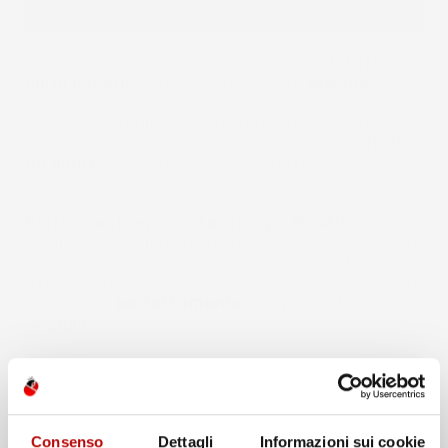
Eccellente protezione contro lo sporco,
dotato dei
bordi più alti
, fino a 12 cm, l'inserto
Pro
Line
trattiene perfettamente lo sporco e ne impedisce
la fuoriuscita oltre la sua area, proteggendo
efficacemente il rivestimento, è flessibile e
facile
da pulire
, ad esempio con un idropulitrice.
Rinforzi estremi
con
Tecnologia MaxEdge
. I
bordi più alti sul mercato, appositamente ricurvati,
sono stati irrigiditi in modo che non si deformino
mai. Questo design speciale assicura che i tappeti
si adattino
perfettamente
alle pareti del
bagagliaio.
Consenso
Dettagli
Informazioni sui cookie