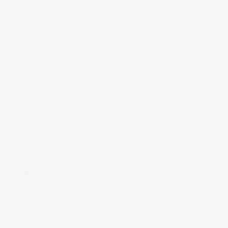
IL TUO ACCOUNT

LA NOSTRA AZIENDA

ACCESSORI AUTO

CASA E GIARDINO

INFORMAZIONI NEGOZIO
4,7
/5
43.853