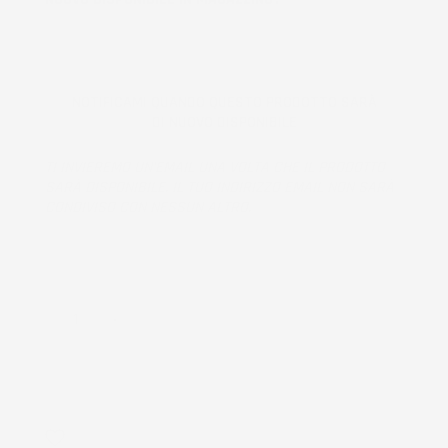
NOTIFICAMI QUANDO QUESTO PRODOTTO SARÀ
DI NUOVO DISPONIBILE
TI INVIEREMO UN'EMAIL UNA VOLTA CHE IL PRODOTTO
SARÀ DISPONIBILE. IL TUO INDIRIZZO EMAIL NON SARÀ
CONDIVISO CON NESSUN ALTRO.
Prodotto esaurito, non disponibile per la spedizione.
QUANTITÀ
AGGIUNGI AL CARRELLO
favorite_border