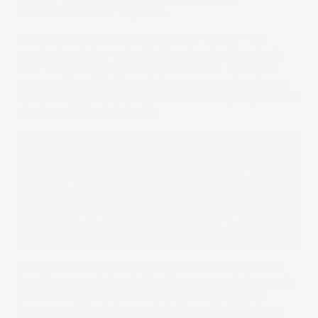
indiscutibilmente superiori.
Una perfetta protezione contro lo sporco - Le
vasche baule per auto
Pro
Line
hanno i bordi più
alti - fino a
7 cm
, garantiscono che la sporcizia
accumulata all'interno della vasca non fuoriesca.
Grazie a questo la tua auto sarà
sempre protetta
da elementi indesiderati.
Design
moderno
e
finitura satinata unica
. Le
lussuose vasche baule
Pro
Line
sono uniche grazie
al loro design
ultramoderno
e alla struttura
incomparabile del materiale
PowerHalt Unique