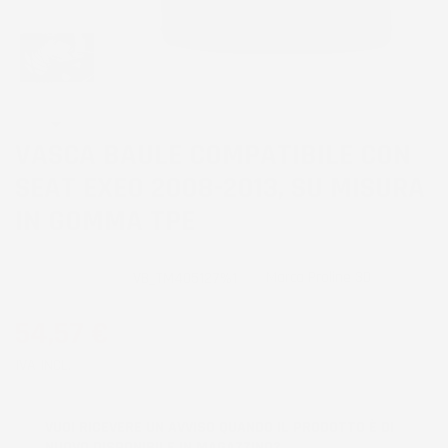
VASCA BAULE COMPATIBILE CON
SEAT EXEO 2008-2013, SU MISURA
IN GOMMA TPE
Marca
Proline 3D
CODICE PRODOTTO:
VB_TM405127%1
54,57 €
IVA INCL.
VUOI RICEVERE UN AVVISO QUANDO IL PRODOTTO È DI
NUOVO DISPONIBILE IN MAGAZZINO?