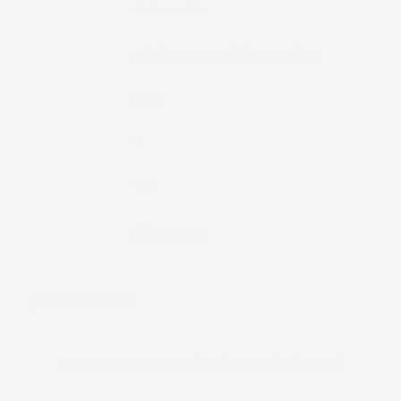
Tipo Veicolo
Automobile
Note
Minivan, Bagagliaio Superiore
Colore
Nero
Pezzi
1
Materiale
TPE
Bordo
Fino A 7cm
Commenti (0)
Ancora nessuna recensione da parte degli utenti.