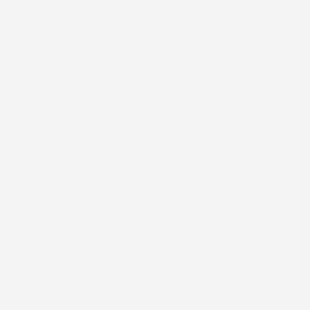
NOTIFICAMI QUANDO QUESTO PRODOTTO SARÀ
DI NUOVO DISPONIBILE
TI INVIEREMO UN'EMAIL UNA VOLTA CHE IL PRODOTTO
SARÀ DISPONIBILE. IL TUO INDIRIZZO EMAIL NON SARÀ
CONDIVISO CON NESSUN ALTRO.
Prodotto esaurito, non disponibile per la spedizione.
QUANTITÀ
AGGIUNGI AL CARRELLO
favorite_border