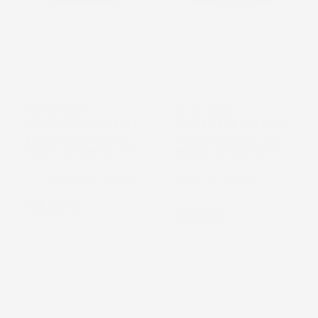
NON
NON
DISPONIBILE
DISPONIBILE
VASCA BAULE
VASCA BAULE
COMPATIBILE CON SEAT
COMPATIBILE CON SEAT
ALTEA 2004-2015, SU
ALTEA 2004-2015, SU
MISURA IN GOMMA TPE
MISURA IN GOMMA TPE
Minivan, bagagliaio inferiore
Minivan, XL, bagagliaio
inferiore
Prezzo
48,35 €
Prezzo
54,57 €
favorite_border