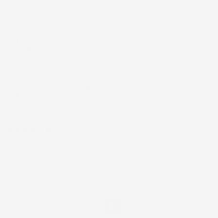
Chiamaci:
+39 393 803 8255
LUN-VEN 9:00-12:00 / 14:00-17:00
E-mail:
ac@imjglobal.it
NEWSLETTER
*Accetto i termini di utilizzo generali e la politica sulla
privacy.
Facebook