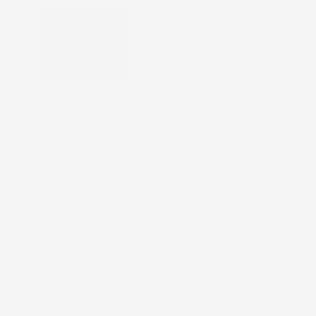
NON
DISPONIBILE
VASCA BAULE
COMPATIBILE CON SEAT
ALTEA 2004-2015, SU
MISURA IN GOMMA TPE
Minivan, XL, bagagliaio
superiore
Prezzo
54,57 €