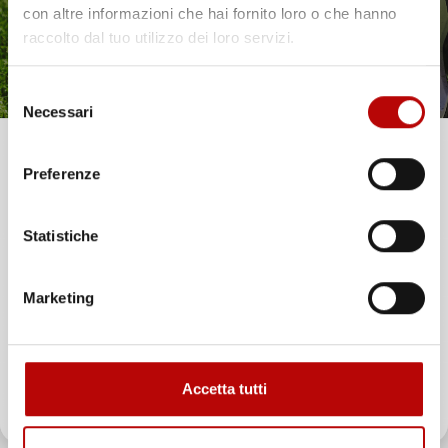
con altre informazioni che hai fornito loro o che hanno
raccolto dal tuo utilizzo dei loro servizi.
Selezione
Necessari
del
consenso
Unisciti alla nostra community e ricevi in anteprima
Preferenze
offerte esclusive, novità e consigli!
Statistiche
Email
Marketing
ATTIVA LO SCONTO!
Accetta tutti
Oltre 2000 clienti già iscritti.