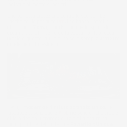
indiscutibilmente superiori.
Una perfetta protezione contro lo sporco - Le
vasche baule per auto
Pro
Line
hanno i bordi più
alti - fino a
7 cm
, garantiscono che la sporcizia
accumulata all'interno della vasca non fuoriesca.
Grazie a questo la tua auto sarà
sempre protetta
da elementi indesiderati.
Design
moderno
e
finitura satinata unica
. Le
lussuose vasche baule
Pro
Line
sono uniche grazie
al loro design
ultramoderno
e alla struttura
incomparabile del materiale
PowerHalt Unique