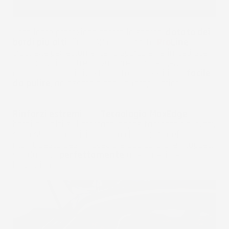
Eccellente protezione contro lo sporco,
dotato dei
bordi più alti
, fino a 12 cm, l'inserto
Pro
Line
trattiene perfettamente lo sporco e ne impedisce
la fuoriuscita oltre la sua area, proteggendo
efficacemente il rivestimento, è flessibile e
facile
da pulire
, ad esempio con un idropulitrice.
Rinforzi estremi
con
Tecnologia MaxEdge
. I
bordi più alti sul mercato, appositamente ricurvati,
sono stati irrigiditi in modo che non si deformino
mai. Questo design speciale assicura che i tappeti
si adattino
perfettamente
alle pareti del
bagagliaio.