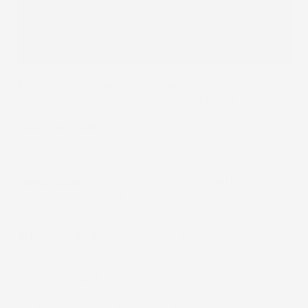
Bordo alto:
protegge la tappezzeria originale del
bagagliaio dalla fuoriuscita di acqua oppure fango.
Scomparti divisi:
mantieni in ordine il tuo
bagaliaio, i piccoli oggetti non "voleranno" più per
tutto il bagaliaio.
Senza Odore:
La vasca baule non emette odore
fastidioso di gomma come altre vasche di qualità
più bassa.
Altissima qualità:
Gomma in TPE e LDPE
garantisce una lunga durata della vasca.
Miglior prezzo:
Il rapporto qualità/prezzo è il
migliore sul mercato. Vasche baule con una
qualità simile vengono vendute a prezzi