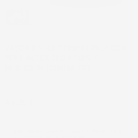
VASCA BAULE COMPATIBILE CON
SEAT ALTEA 2004-2015, SU
MISURA IN GOMMA TPE
Marca
Proline 3D
CODICE PRODOTTO:
VB_TM414471%1
48,35 €
IVA INCL.
VUOI RICEVERE UN AVVISO QUANDO IL PRODOTTO È DI
NUOVO DISPONIBILE IN MAGAZZINO?