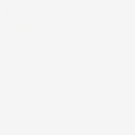
funzionato ( nel fornire risposte esaustive alle domande
richieste). Complimenti.
Acquirente verificato
30 Giugno 2026
Ottimo prodotto e spedizione velocissima
Acquirente verificato
28 Giugno 2026
Prodotto abbastanza buono da migliorare la robustezza del
telaio un po' debole per il resto funziona bene al momento.
Acquirente verificato