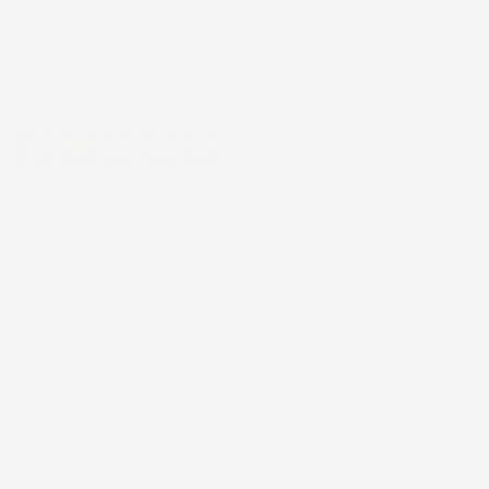
Eccellente
4,7
/5
43.853
recensioni
Il totale delle recensioni indicate include la somma di:
Recensioni Feedaty
185
Recensioni Ebay
43668
Le nostre recensioni a 4 e 5 stelle.
Clicca qui per leggerle tutte >
Precedente
Successivo