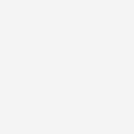

Non disponibile
Consegna
Gratis
Assistenza
Reso 30 giorni
Garanzia
Pagamenti
Italiana
Sicuri
Paga in 3 rate
Metodi di pagamento accettati:
Paga in 3 rate senza interessi