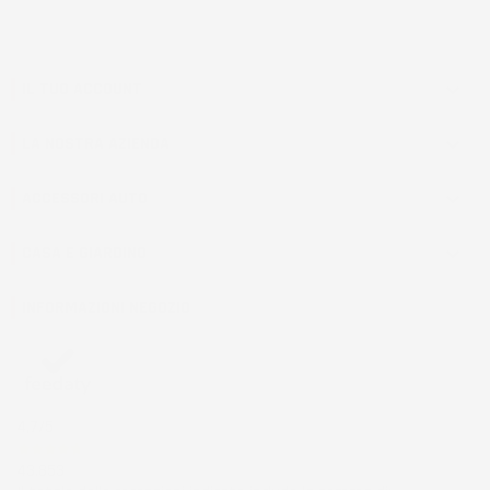
IL TUO ACCOUNT

LA NOSTRA AZIENDA

ACCESSORI AUTO

CASA E GIARDINO

INFORMAZIONI NEGOZIO
4,7
/5
43.853