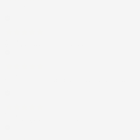
6 Giorni Fa
Spedizione veloce Tappetini top
Acquirente verificato
30 Luglio 2026
Merce ok e spedizione veloce complimenti.
Acquirente verificato
21 Luglio 2026
Non ho fatto in tempo ad ordinare che già stavo usando quello
che avevo acquistato
Acquirente verificato
17 Luglio 2026
Tutto bene. Venditore da consigliare
Acquirente verificato