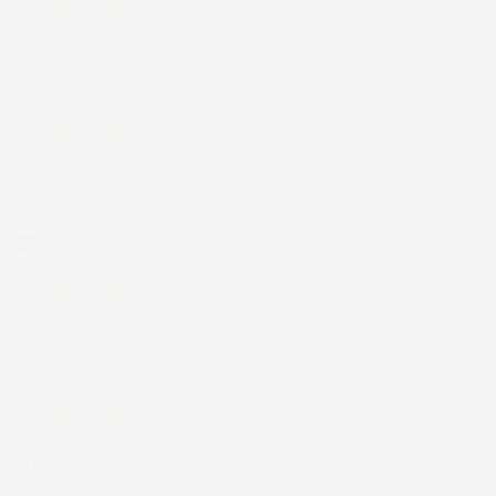
15 Luglio 2026
Tutto ok
Acquirente verificato
12 Luglio 2026
Prodotti perfetti e di buona qualità. Comunicazione perfetta e
spedizione velocissima. E' stato veramente bello fare acquisti da
voi. Consigliatissimo.
Acquirente verificato
12 Luglio 2026
Eccellente
Acquirente verificato
01 Luglio 2026
la merce ordinata è arrivata perfettamente imballata in meno
di 48 ore, prima di quanto previsto. Anche il post-vendita ha